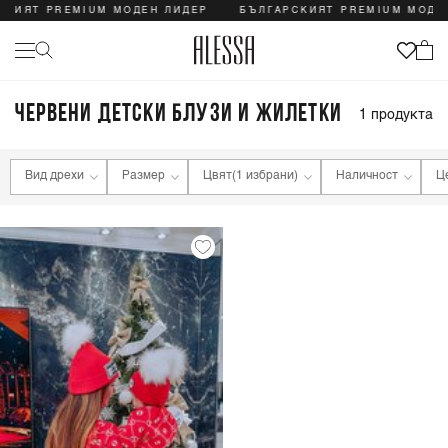
СКИЯТ PREMIUM МОДЕН ЛИДЕР
БЪЛГАРСКИЯТ PREMIUM МОДЕ
ЧЕРВЕНИ ДЕТСКИ БЛУЗИ И ЖИЛЕТКИ
1
продукта
Вид дрехи
Размер
Цвят
(1 избрани)
Наличност
Ц