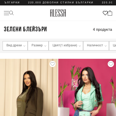
И БЪЛГАРКИ
220,000 ДОВОЛНИ СТИЛНИ БЪЛГАРКИ
220,000
ЗЕЛЕНИ БЛЕЙЗЪРИ
4
продукта
Вид дрехи
Размер
Цвят
(1 избрани)
Наличност
Ц