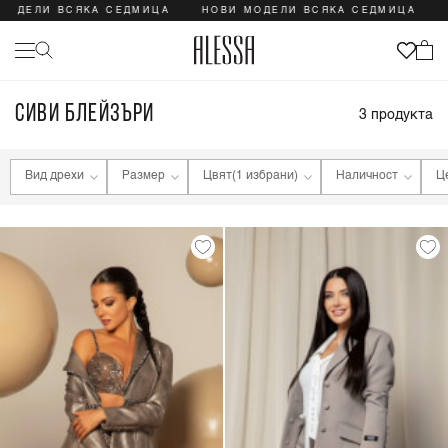
МОДЕЛИ ВСЯКА СЕДМИЦА
НОВИ МОДЕЛИ ВСЯКА СЕДМИЦА
СИВИ БЛЕЙЗЪРИ
3
продукта
Вид дрехи
Размер
Цвят
(1 избрани)
Наличност
Ц