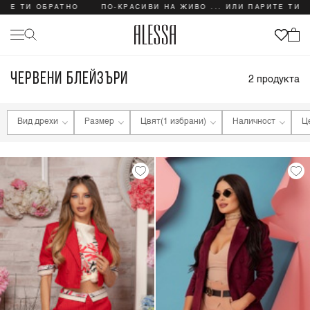
ИТЕ ТИ ОБРАТНО
ПО-КРАСИВИ НА ЖИВО ... ИЛИ ПАРИТЕ ТИ 
ЧЕРВЕНИ БЛЕЙЗЪРИ
2
продукта
Вид дрехи
Размер
Цвят
(1 избрани)
Наличност
Ц