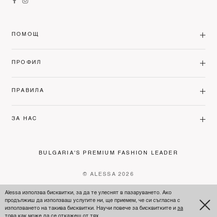
ПОМОЩ
ПРОФИЛ
ПРАВИЛА
ЗА НАС
BULGARIA'S PREMIUM FASHION LEADER
© ALESSA 2026
Alessa използва бисквитки, за да те улеснят в пазаруването. Ако
продължиш да използваш услугите ни, ще приемем, че си съгласна с
използването на такива бисквитки. Научи повече за бисквитките и
за
това как може да се откажеш от тях.