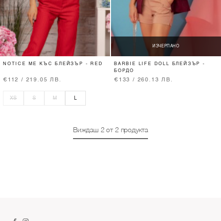
ИЗЧЕРПАНО
NOTICE ME КЪС БЛЕЙЗЪР - RED
BARBIE LIFE DOLL БЛЕЙЗЪР -
БОРДО
€112 / 219.05 ЛВ.
€133 / 260.13 ЛВ.
XS
S
M
L
Виждаш
2
от
2
продукта