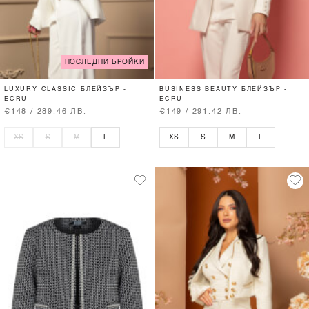
ПОСЛЕДНИ БРОЙКИ
LUXURY CLASSIC БЛЕЙЗЪР -
BUSINESS BEAUTY БЛЕЙЗЪР -
ECRU
ECRU
€148 / 289.46 ЛВ.
€149 / 291.42 ЛВ.
XS
S
M
L
XS
S
M
L