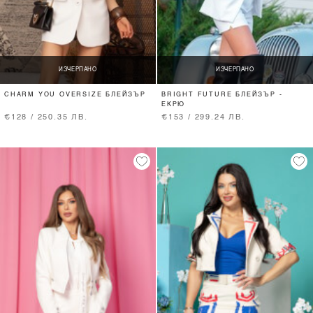
ИЗЧЕРПАНО
ИЗЧЕРПАНО
CHARM YOU OVERSIZE БЛЕЙЗЪР
BRIGHT FUTURE БЛЕЙЗЪР -
ЕКРЮ
€128 / 250.35 ЛВ.
€153 / 299.24 ЛВ.