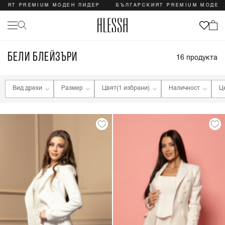
ИЯТ PREMIUM МОДЕН ЛИДЕР
БЪЛГАРСКИЯТ PREMIUM МОДЕН Л
БЕЛИ БЛЕЙЗЪРИ
16
продукта
Вид дрехи
Размер
Цвят
(1 избрани)
Наличност
Ц