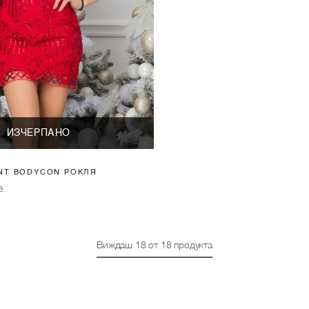
ИЗЧЕРПАНО
NT BODYCON РОКЛЯ
В.
Виждаш
18
от
18
продукта