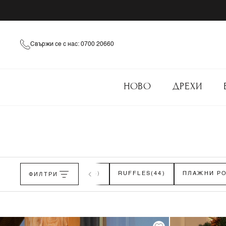
Свържи се с нас: 0700 20660
НОВО
ДРЕХИ
И
(83)
ФИЛТРИ
ДЪЛГИ РОКЛИ
(85)
RUFFLES
(44)
ПЛАЖНИ Р