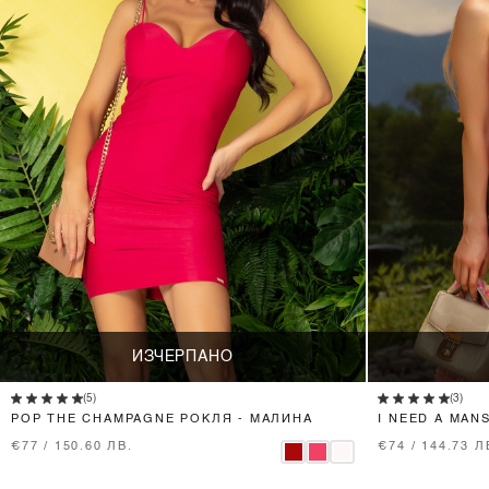
ИЗЧЕРПАНО
(5)
(3)
POP THE CHAMPAGNE РОКЛЯ - МАЛИНА
I NEED A MAN
ФУКСИЯ
€77 / 150.60 ЛВ.
€74 / 144.73 Л