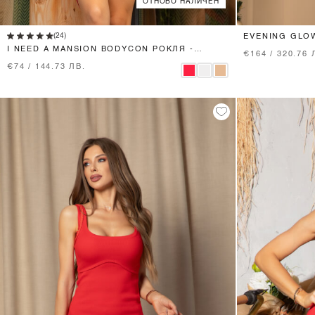
ОТНОВО НАЛИЧЕН
XS
S
M
(24)
EVENING GLO
I NEED A MANSION BODYCON РОКЛЯ -
€164 / 320.76 
ЧЕРВЕНА
€74 / 144.73 ЛВ.