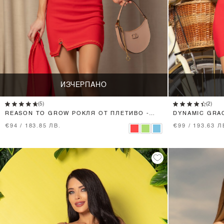
ИЗЧЕРПАНО
(5)
(2)
REASON TO GROW РОКЛЯ ОТ ПЛЕТИВО -
DYNAMIC GRA
RED
€94 / 183.85 ЛВ.
€99 / 193.63 Л