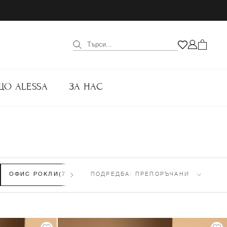
ЩО ALESSA
ЗА НАС
ОФИС РОКЛИ
(74)
ОФИЦИАЛНИ РОКЛИ
ПОДРЕДБА:
ПРЕПОРЪЧАНИ
(165)
ЕЖЕДН