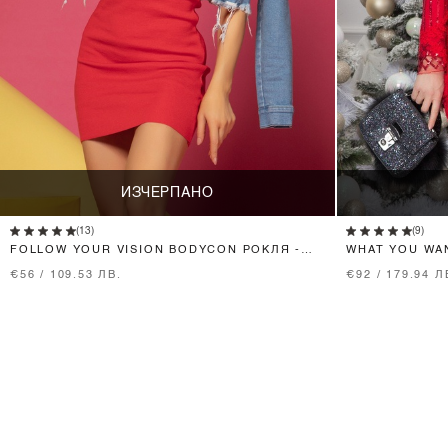
ИЗЧЕРПАНО
(13)
(9)
FOLLOW YOUR VISION BODYCON РОКЛЯ -
WHAT YOU WA
ЧЕРВЕНА
€56 / 109.53 ЛВ.
€92 / 179.94 Л