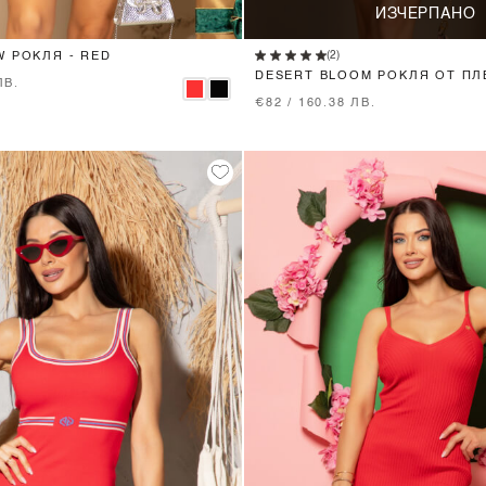
XS
S
M
L
ИЗЧЕРПАНО
(2)
W РОКЛЯ - RED
DESERT BLOOM РОКЛЯ ОТ ПЛ
ЛВ.
€82 / 160.38 ЛВ.