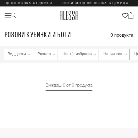
МОДЕЛИ ВСЯКА СЕДМИЦА
НОВИ МОДЕЛИ ВСЯКА СЕДМИЦА
РОЗОВИ КУБИНКИ И БОТИ
0
продукта
Вид дрехи
Размер
Цвят
(1 избрани)
Наличност
Ц
Виждаш
0
от
0
продукта