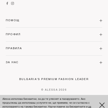
ПОМОЩ
ПРОФИЛ
ПРАВИЛА
ЗА НАС
BULGARIA'S PREMIUM FASHION LEADER
© ALESSA 2026
Alessa използва бисквитки, за да те улеснят в пазаруването. Ако
продължиш да използваш услугите ни, ще приемем, че си съгласна с
използването на такива бисквитки. Научи повече за бисквитките и
за