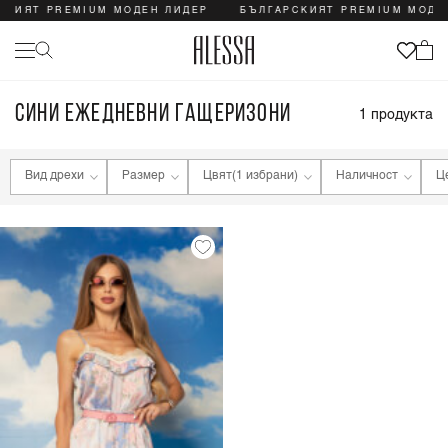
СКИЯТ PREMIUM МОДЕН ЛИДЕР
БЪЛГАРСКИЯТ PREMIUM МОДЕ
СИНИ ЕЖЕДНЕВНИ ГАЩЕРИЗОНИ
1
продукта
Вид дрехи
Размер
Цвят
(1 избрани)
Наличност
Ц