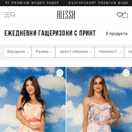
ИЯТ PREMIUM МОДЕН ЛИДЕР
БЪЛГАРСКИЯТ PREMIUM МОДЕН 
ЕЖЕДНЕВНИ ГАЩЕРИЗОНИ С ПРИНТ
9
продукта
Вид дрехи
Размер
Цвят
(1 избрани)
Наличност
Ц