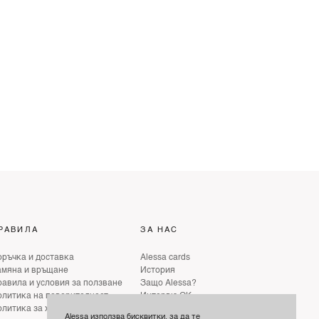
РАВИЛА
ЗА НАС
ръчка и доставка
Alessa cards
амяна и връщане
История
авила и условия за ползване
Защо Alessa?
литика на поверителност
Интервю ОК
литика за хуманно отношение
Интервю ELLE
Alessa използва бисквитки, за да те