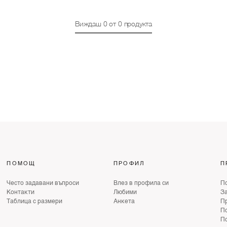
Виждаш
0
от
0
продукта
ПОМОЩ
ПРОФИЛ
П
Често задавани въпроси
Влез в профила си
По
Контакти
Любими
З
Таблица с размери
Анкета
Пр
По
По