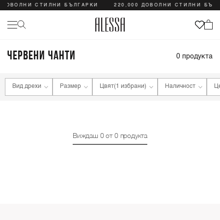
0 ДОВОЛНИ СТИЛНИ БЪЛГАРКИ
220,000 ДОВОЛНИ СТИЛНИ БЪЛ
ЧЕРВЕНИ ЧАНТИ
0
продукта
Вид дрехи
Размер
Цвят
(1 избрани)
Наличност
Ц
Виждаш
0
от
0
продукта