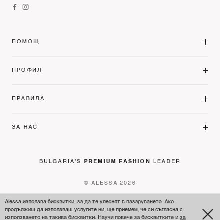
ПОМОЩ
ПРОФИЛ
ПРАВИЛА
ЗА НАС
BULGARIA'S
PREMIUM FASHION
LEADER
© ALESSA 2026
Alessa използва бисквитки, за да те улеснят в пазаруването. Ако
продължиш да използваш услугите ни, ще приемем, че си съгласна с
използването на такива бисквитки. Научи повече за бисквитките и
за