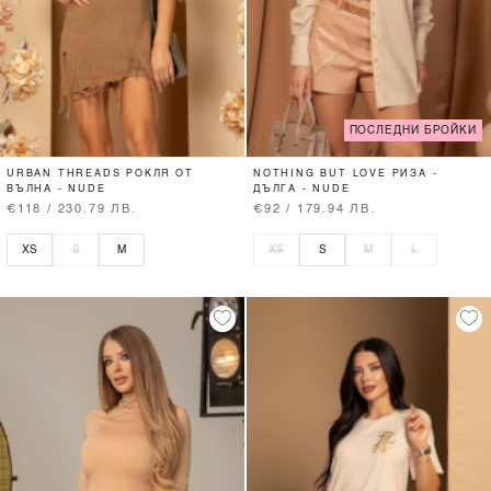
ПОСЛЕДНИ БРОЙКИ
URBAN THREADS РОКЛЯ ОТ
NOTHING BUT LOVE РИЗА -
ВЪЛНА - NUDE
ДЪЛГА - NUDE
€118 / 230.79 ЛВ.
€92 / 179.94 ЛВ.
XS
S
M
XS
S
M
L