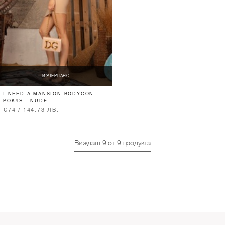
ИЗЧЕРПАНО
I NEED A MANSION BODYCON
РОКЛЯ - NUDE
€74 / 144.73 ЛВ.
Виждаш
9
от
9
продукта