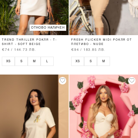
ОТНОВО НАЛИЧЕН
TREND THRILLER РОКЛЯ - T-
FRESH FLICKER MIDI РОКЛЯ ОТ
SHIRT - SOFT BEIGE
ПЛЕТИВО - NUDE
€74 / 144.73 ЛВ.
€94 / 183.85 ЛВ.
XS
S
M
L
XS
S
M