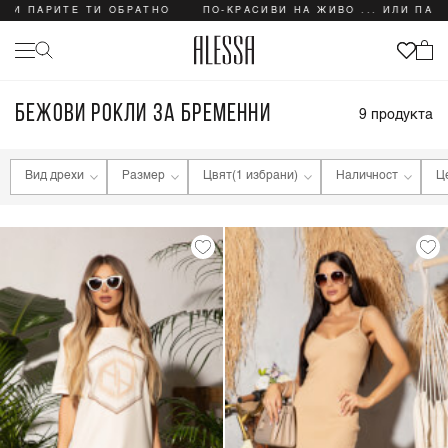
ЛИ ПАРИТЕ ТИ ОБРАТНО
ПО-КРАСИВИ НА ЖИВО ... ИЛИ ПАРИ
БЕЖОВИ РОКЛИ ЗА БРЕМЕННИ
9
продукта
Вид дрехи
Размер
Цвят
(1 избрани)
Наличност
Ц