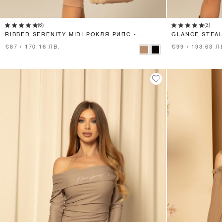
XS
S
M
L
(6)
(3)
RIBBED SERENITY MIDI РОКЛЯ РИПС -
GLANCE STEA
MOCHA
€87 / 170.16 ЛВ.
€99 / 193.63 Л