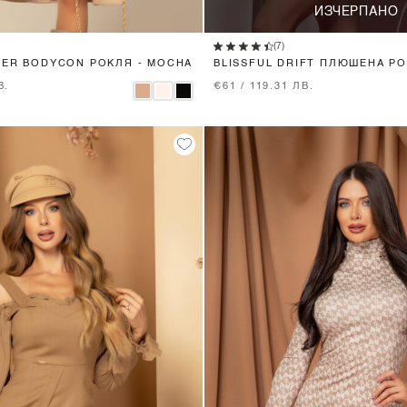
XS
S
M
L
ИЗЧЕРПАНО
(7)
LER BODYCON РОКЛЯ - MOCHA
BLISSFUL DRIFT ПЛЮШЕНА РО
BROWN
В.
€61 / 119.31 ЛВ.