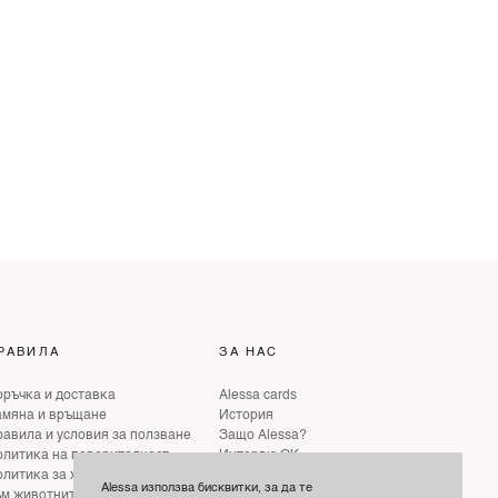
РАВИЛА
ЗА НАС
ръчка и доставка
Alessa cards
амяна и връщане
История
авила и условия за ползване
Защо Alessa?
литика на поверителност
Интервю ОК
литика за хуманно отношение
Интервю ELLE
Alessa използва бисквитки, за да те
ъм животните
Интервю GLAMOUR