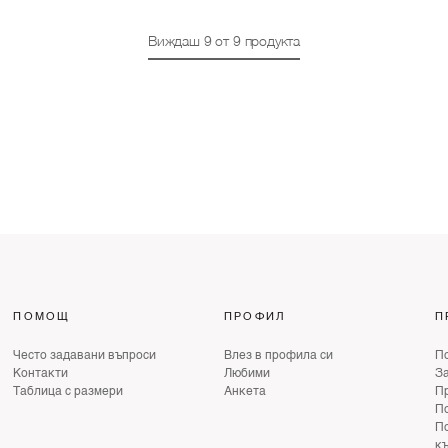
Виждаш
9
от
9
продукта
ПОМОЩ
ПРОФИЛ
П
Често задавани въпроси
Влез в профила си
По
Контакти
Любими
З
Таблица с размери
Анкета
Пр
По
По
к