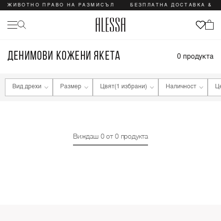
 ДОЖИВОТНО ПРАВО НА РАЗМИСЪЛ
БЕЗПЛАТНА ДОСТАВКА & 
ДЕНИМОВИ КОЖЕНИ ЯКЕТА
0
продукта
Вид дрехи
Размер
Цвят
(1 избрани)
Наличност
Ц
Виждаш
0
от
0
продукта