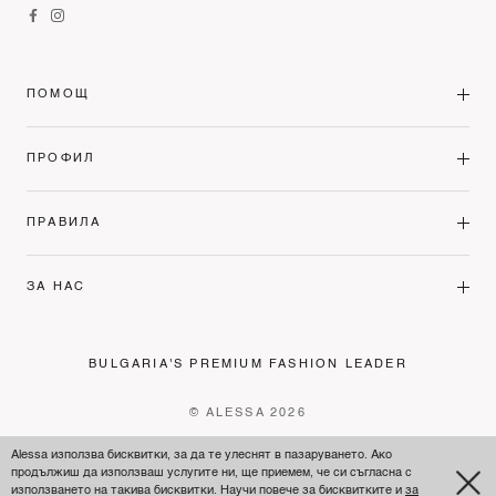
ПОМОЩ
ПРОФИЛ
ПРАВИЛА
ЗА НАС
BULGARIA'S PREMIUM FASHION LEADER
© ALESSA 2026
Alessa използва бисквитки, за да те улеснят в пазаруването. Ако
продължиш да използваш услугите ни, ще приемем, че си съгласна с
използването на такива бисквитки. Научи повече за бисквитките и
за