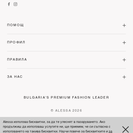
ПОМОЩ
ПРОФИЛ
ПРАВИЛА
ЗА НАС
BULGARIA'S PREMIUM FASHION LEADER
© ALESSA 2026
Alessa използва бисквитки, за да те улеснят в пазаруването. Ако
продължиш да използваш услугите ни, ще приемем, че си съгласна с
използването на такива бисквитки. Научи повече за бисквитките и
за