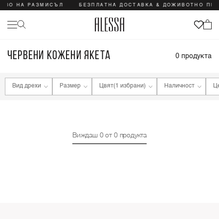
РАВО НА РАЗМИСЪЛ
БЕЗПЛАТНА ДОСТАВКА & ДОЖИВОТНО ПР
ЧЕРВЕНИ КОЖЕНИ ЯКЕТА
0
продукта
Вид дрехи
Размер
Цвят
(1 избрани)
Наличност
Ц
Виждаш
0
от
0
продукта