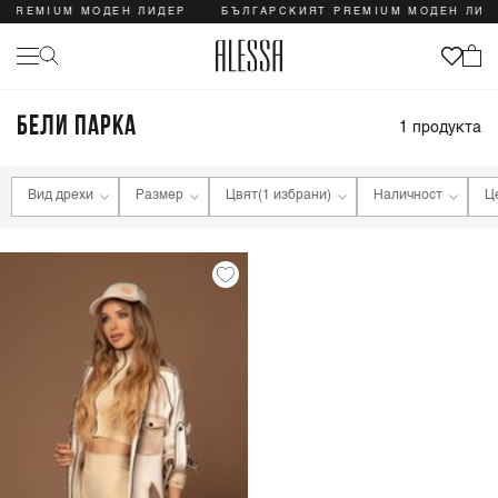
 PREMIUM МОДЕН ЛИДЕР
БЪЛГАРСКИЯТ PREMIUM МОДЕН ЛИД
БЕЛИ ПАРКА
1
продукта
Вид дрехи
Размер
Цвят
(1 избрани)
Наличност
Ц