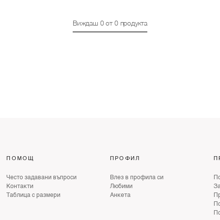
Виждаш
0
от
0
продукта
ПОМОЩ
ПРОФИЛ
П
Често задавани въпроси
Влез в профила си
По
Контакти
Любими
З
Таблица с размери
Анкета
Пр
По
По