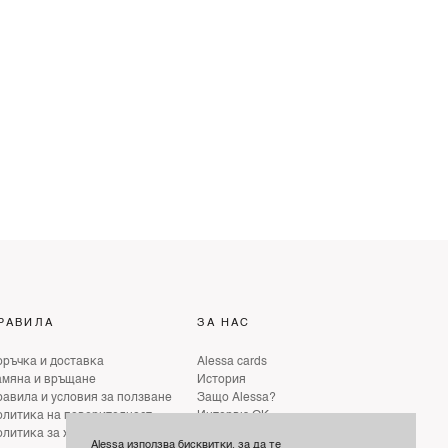
РАВИЛА
ЗА НАС
ръчка и доставка
Alessa cards
амяна и връщане
История
авила и условия за ползване
Защо Alessa?
литика на поверителност
Интервю ОК
литика за хуманно отношение
Интервю ELLE
Alessa използва бисквитки, за да те