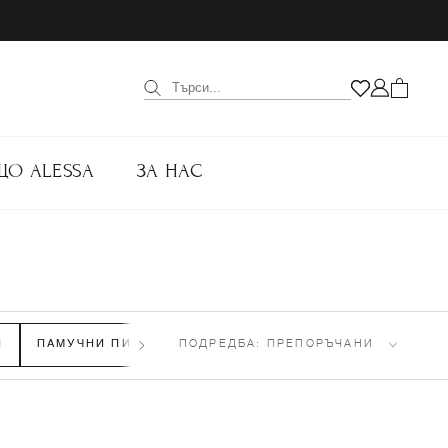
ЩО ALESSA
ЗА НАС
И
ПАМУЧНИ ПИЖАМИ
(12)
ПОДРЕДБА:
ПРЕПОРЪЧАНИ