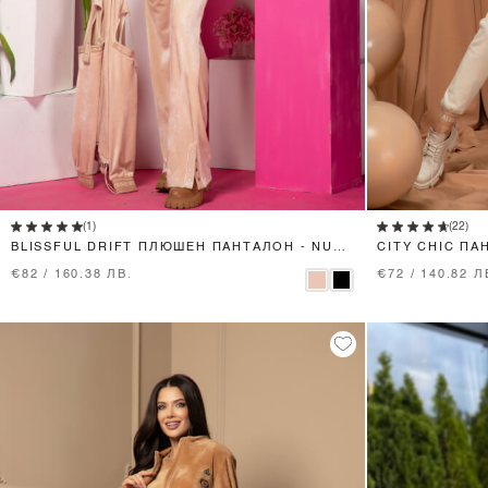
XS
S
M
L
(1)
(22)
BLISSFUL DRIFT ПЛЮШЕН ПАНТАЛОН - NUDE
CITY CHIC ПА
CREAM
€82 / 160.38 ЛВ.
€72 / 140.82 Л