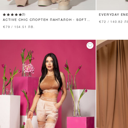
XS
S
M
L
(3)
EVERYDAY EN
NUDE
ACTIVE CHIC СПОРТЕН ПАНТАЛОН - SOFT
€72 / 140.82 Л
BEIGE
€79 / 154.51 ЛВ.