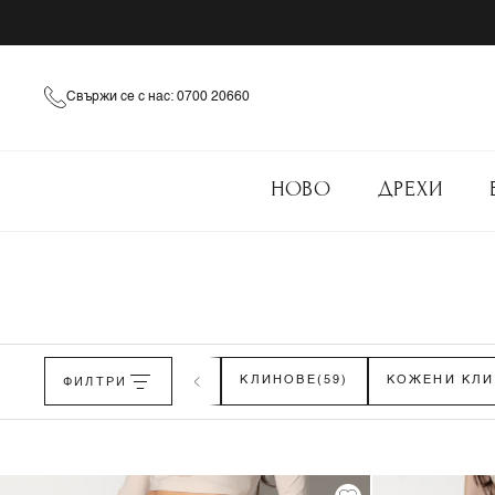
Свържи се с нас: 0700 20660
НОВО
ДРЕХИ
АЛОНИ
(54)
ФИЛТРИ
ДЪНКИ
(85)
КЛИНОВЕ
(59)
КОЖЕНИ КЛИ