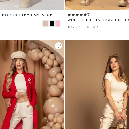
XS
S
M
L
XS
S
M
L
(5)
ERGY СПОРТЕН ПАНТАЛОН -
WINTER HUG ПАНТАЛОН ОТ П
В.
NUDE
€77 / 150.60 ЛВ.