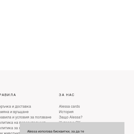
РАВИЛА
ЗА НАС
ръчка и доставка
Alessa cards
амяна и връщане
История
авила и условия за ползване
Защо Alessa?
литика на поверителност
Интервю ОК
литика за хуманно отношение
Интервю ELLE
Alessa използва бисквитки, за да те
ъм животните
Интервю GLAMOUR