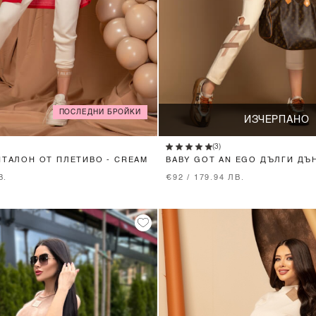
ПОСЛЕДНИ БРОЙКИ
XS
S
M
ИЗЧЕРПАНО
(3)
НТАЛОН ОТ ПЛЕТИВО - CREAM
BABY GOT AN EGO ДЪЛГИ ДЪН
BEIGE
В.
€92 / 179.94 ЛВ.