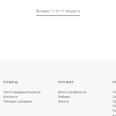
Виждаш
11
от
11
продукта
ПОМОЩ
ПРОФИЛ
П
Често задавани въпроси
Влез в профила си
По
Контакти
Любими
З
Таблица с размери
Анкета
Пр
По
По
к