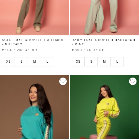
AGED LUXE СПОРТЕН ПАНТАЛОН
DAILY LUXE СПОРТЕН ПАНТАЛОН
- MILITARY
- MINT
€104 / 203.41 ЛВ.
€89 / 174.07 ЛВ.
XS
S
M
L
XS
S
M
L