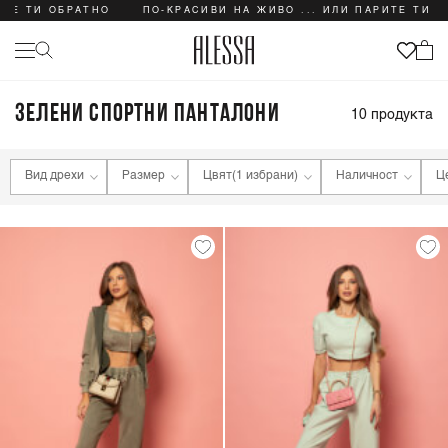
ТЕ ТИ ОБРАТНО
ПО-КРАСИВИ НА ЖИВО ... ИЛИ ПАРИТЕ ТИ О
ЗЕЛЕНИ СПОРТНИ ПАНТАЛОНИ
10
продукта
Вид дрехи
Размер
Цвят
(1 избрани)
Наличност
Ц