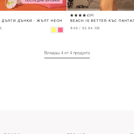
ПОСЛЕДНИ БРОЙКИ
XS
S
M
XS
S
M
(4)
R ДЪЛГИ ДЪНКИ - ЖЪЛТ НЕОН
BEACH IS BETTER КЪС ПАНТА
НЕОН
В.
€49 / 95.84 ЛВ.
Виждаш
4
от
4
продукта