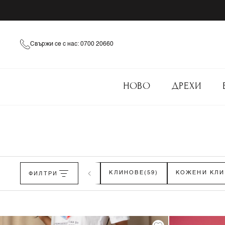
Свържи се с нас: 0700 20660
НОВО
ДРЕХИ
АЛОНИ
(54)
ФИЛТРИ
ДЪНКИ
(85)
КЛИНОВЕ
(59)
КОЖЕНИ КЛИ