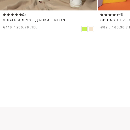
XS
S
M
L
(2)
(8)
SUGAR & SPICE ДЪНКИ - NEON
SPRING FEVE
€118 / 230.79 ЛВ.
€82 / 160.38 Л