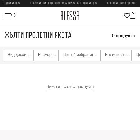
 СЕДМИЦА
НОВИ МОДЕЛИ ВСЯКА СЕДМИЦА
НОВИ МОДЕЛИ 
ЖЪЛТИ ПРОЛЕТНИ ЯКЕТА
0
продукта
Вид дрехи
Размер
Цвят
(1 избрани)
Наличност
Ц
Виждаш
0
от
0
продукта