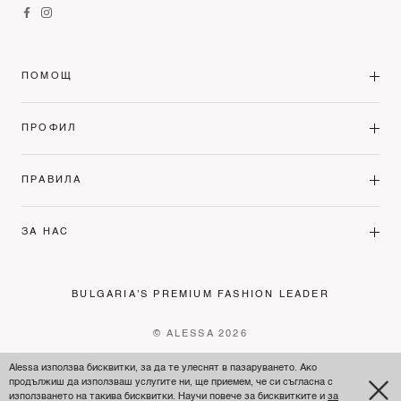
ПОМОЩ
ПРОФИЛ
ПРАВИЛА
ЗА НАС
BULGARIA'S PREMIUM FASHION LEADER
© ALESSA 2026
Alessa използва бисквитки, за да те улеснят в пазаруването. Ако
продължиш да използваш услугите ни, ще приемем, че си съгласна с
използването на такива бисквитки. Научи повече за бисквитките и
за