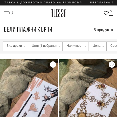
ОСТАВКА & ДОЖИВОТНО ПРАВО НА РАЗМИСЪЛ
БЕЗПЛАТНА ДО
БЕЛИ ПЛАЖНИ КЪРПИ
5
продукта
Вид дрехи
Цвят
(1 избрани)
Наличност
Цена
Сез