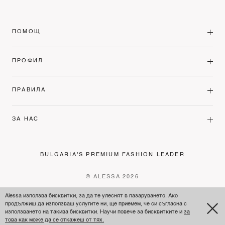
ПОМОЩ
ПРОФИЛ
ПРАВИЛА
ЗА НАС
BULGARIA'S PREMIUM FASHION LEADER
© ALESSA 2026
Alessa използва бисквитки, за да те улеснят в пазаруването. Ако
продължиш да използваш услугите ни, ще приемем, че си съгласна с
използването на такива бисквитки. Научи повече за бисквитките и
за
това как може да се откажеш от тях.