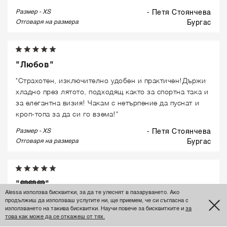
Размер - XS
- Петя Стоянчева
Отговаря на размера
бургас
"Любов"
"Страхотен, изключително удобен и практичен!Държи
хладно през лятото, подходящ както за спортна така и
за елегантна визия! Чакам с нетърпение да пуснат и
кроп-топа за да си го взема!"
Размер - XS
- Петя Стоянчева
Отговаря на размера
бургас
"🩵🩵🩵"
Alessa използва бисквитки, за да те улеснят в пазаруването. Ако
"Изключително женствен и нежен . Абсолютно
продължиш да използваш услугите ни, ще приемем, че си съгласна с
използването на такива бисквитки. Научи повече за бисквитките и
за
идеален"
това как може да се откажеш от тях.