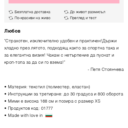
Безплатна доставка
До живот размисъл
По-красиви на живо
Преглед и тест
Любов
"Страхотен, изключително удобен и практичен!Държи
хладно през лятото, подходящ както за спортна така и
за елегантна визия! Чакам с нетърпение да пуснат и
кроп-топа за да си го взема!"
- Петя Стоянчева
• Материя: текстил (полиестер, еластан)
• Инструкции за третиране: до 30 градуса и 800 оборота
• Мими е висока 168 см и позира с размер XS
• Продуктов код: 01777
• Made with love in