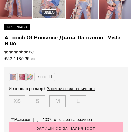
ВИДЕО
ИЗЧЕРПАНО
A Touch Of Romance Дълъг Панталон - Vista
Blue
(5)
€82 / 160.38 лв.
+ още 11
Изчерпан размер?
Запиши се за наличност
XS
S
M
L
Размери
100%
отговаря на размера
ЗАПИШИ СЕ ЗА НАЛИЧНОСТ