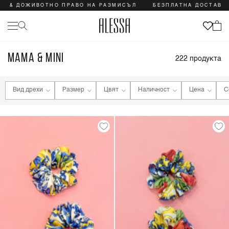
ЖИВОТНО ПРАВО НА РАЗМИСЪЛ
БЕЗПЛАТНА ДОСТАВКА & ДОЖ
MAMA & MINI
222
продукта
Вид дрехи
Размер
Цвят
Наличност
Цена
С