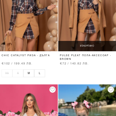
ИЗЧЕРПАНО
CHIC CATALYST РИЗА - ДЪЛГА
PULSE PLEAT ПОЛА-АКСЕСОАР -
BROWN
€102 / 199.49 ЛВ.
€72 / 140.82 ЛВ.
XS
S
M
L