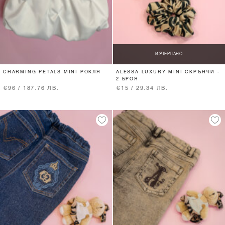
ИЗЧЕРПАНО
CHARMING PETALS MINI РОКЛЯ
ALESSA LUXURY MINI СКРЪНЧИ -
2 БРОЯ
€96 / 187.76 ЛВ.
€15 / 29.34 ЛВ.