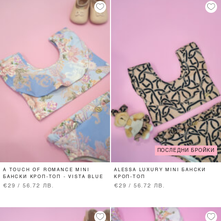
ПОСЛЕДНИ БРОЙКИ
A TOUCH OF ROMANCE MINI
ALESSA LUXURY MINI БАНСКИ
БАНСКИ КРОП-ТОП - VISTA BLUE
КРОП-ТОП
€29 / 56.72 ЛВ.
€29 / 56.72 ЛВ.