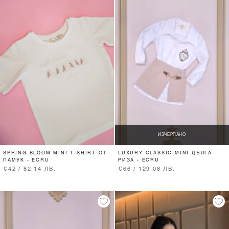
ИЗЧЕРПАНО
SPRING BLOOM MINI T-SHIRT ОТ
LUXURY CLASSIC MINI ДЪЛГА
ПАМУК - ECRU
РИЗА - ECRU
€42 / 82.14 ЛВ.
€66 / 129.08 ЛВ.