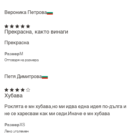
Вероника Петрова
Прекрасна, както винаги
Прекрасна
Размер
M
Отговаря на размера
Петя Димитрова
Хубава
Роклята е мн хубава,но ми идва една идея по-дълга и
не се харесвам как ми седи.Иначе е мн хубава
Размер
XS
Леко уголемен