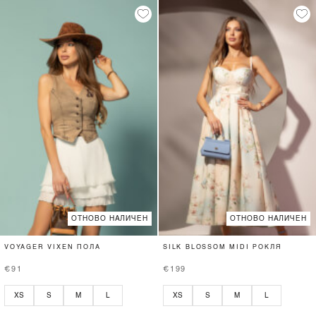
ОТНОВО НАЛИЧЕН
ОТНОВО НАЛИЧЕН
VOYAGER VIXEN ПОЛА
SILK BLOSSOM MIDI РОКЛЯ
€91
€199
XS
S
M
L
XS
S
M
L