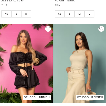
ALESSA LUXURY
РОКЛЯ - БЯЛА
€54
€87
XS
S
M
XS
S
M
L
ОТНОВО НАЛИЧЕН
ОТНОВО НАЛИЧЕН