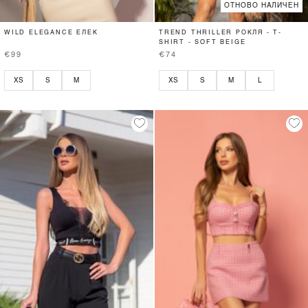
ОТНОВО НАЛИЧЕН
WILD ELEGANCE ЕЛЕК
TREND THRILLER РОКЛЯ - T-
SHIRT - SOFT BEIGE
€99
€74
XS
S
M
XS
S
M
L