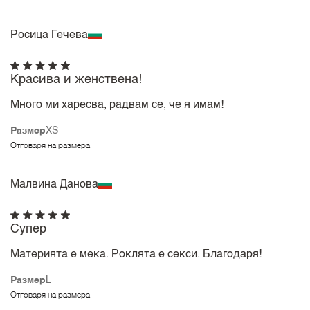
Росица Гечева
Красива и женствена!
Много ми харесва, радвам се, че я имам!
Размер
XS
Отговаря на размера
Малвина Данова
Супер
Материята е мека. Роклята е секси. Благодаря!
Размер
L
Отговаря на размера