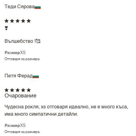
Теди Сярова
❣️
Вълшебство !🥰
Размер
XS
Отговаря на размера
Петя Ферад
Очарование
Чудесна рокля, xs отговаря идеално, не е много къса,
има много симпатични детайли.
Размер
XS
Отговаря на размера