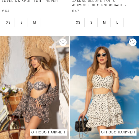
LOVELINK КРОП-ТОП - ЧЕРЕН
CASUAL ALLURE ТОП С
ИЗКУСИТЕЛНО ИЗРЯЗВАНЕ -
SOFT BEIGE
€64
€47
XS
S
M
XS
S
M
L
ОТНОВО НАЛИЧЕН
ОТНОВО НАЛИЧЕН