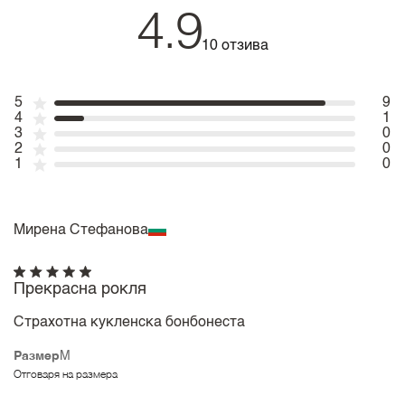
4.9
10 отзива
5
9
4
1
3
0
2
0
1
0
Мирена Стефанова
Прекрасна рокля
Страхотна кукленска бонбонеста
Размер
M
Отговаря на размера