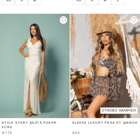
XS
S
M
XS
S
M
L
ОТНОВО НАЛИЧЕН
STYLE STORY ДЪЛГА РОКЛЯ -
ALESSA LUXURY РИЗА ОТ ШИФОН
ECRU
€179
€95