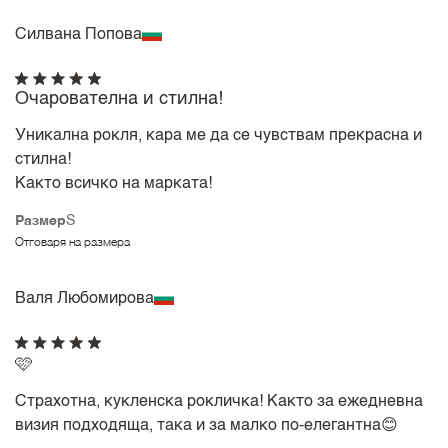
Силвана Попова
Очарователна и стилна!
Уникална рокля, кара ме да се чувствам прекрасна и
стилна!
Както всичко на марката!
Размер
S
Отговаря на размера
Валя Любомирова
🩷
Страхотна, кукленска рокличка! Както за ежедневна
визия подходяща, така и за малко по-елегантна😊