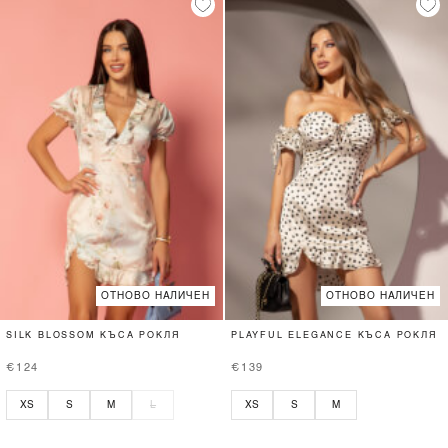
ОТНОВО НАЛИЧЕН
ОТНОВО НАЛИЧЕН
SILK BLOSSOM КЪСА РОКЛЯ
PLAYFUL ELEGANCE КЪСА РОКЛЯ
€124
€139
XS
S
M
L
XS
S
M