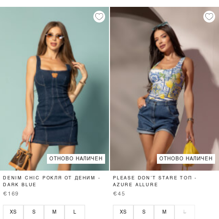
ОТНОВО НАЛИЧЕН
ОТНОВО НАЛИЧЕН
DENIM CHIC РОКЛЯ ОТ ДЕНИМ -
PLEASE DON’T STARE ТОП -
DARK BLUE
AZURE ALLURE
€169
€45
XS
S
M
L
XS
S
M
L