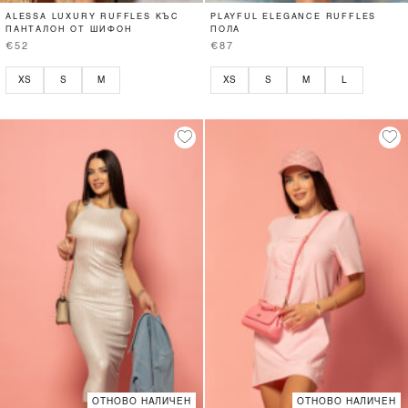
ALESSA LUXURY RUFFLES КЪС
PLAYFUL ELEGANCE RUFFLES
ПАНТАЛОН ОТ ШИФОН
ПОЛА
€52
€87
XS
S
M
XS
S
M
L
ОТНОВО НАЛИЧЕН
ОТНОВО НАЛИЧЕН