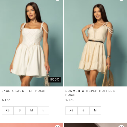
НОВО
LACE & LAUGHTER РОКЛЯ
SUMMER WHISPER RUFFLES
РОКЛЯ
€154
€139
XS
S
M
L
XS
S
M