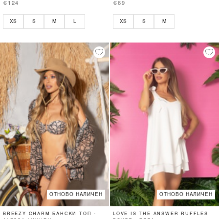
€124
€69
XS
S
M
L
XS
S
M
ОТНОВО НАЛИЧЕН
ОТНОВО НАЛИЧЕН
BREEZY CHARM БАНСКИ ТОП -
LOVE IS THE ANSWER RUFFLES