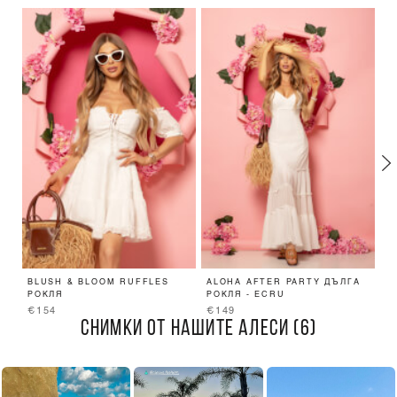
BLUSH & BLOOM RUFFLES
ALOHA AFTER PARTY ДЪЛГА
E
РОКЛЯ
РОКЛЯ - ECRU
Д
€154
€149
€
СНИМКИ ОТ НАШИТЕ АЛЕСИ (6)