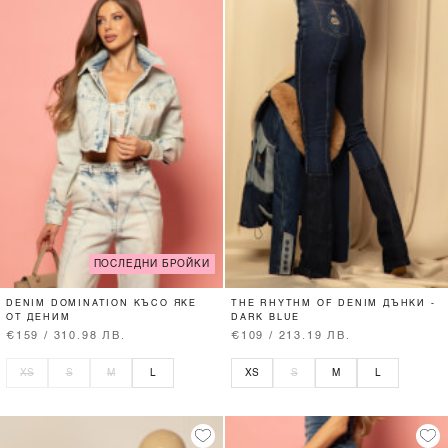
ПОСЛЕДНИ БРОЙКИ
DENIM DOMINATION КЪСО ЯКЕ
THE RHYTHM OF DENIM ДЪНКИ -
ОТ ДЕНИМ
DARK BLUE
€159 / 310.98 ЛВ.
€109 / 213.19 ЛВ.
XS
S
M
L
XS
S
M
L