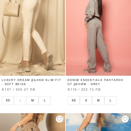
LUXURY DREAM ДЪНКИ SLIM FIT
DENIM ESSENTIALS ПАНТАЛОН
- SOFT BEIGE
ОТ ДЕНИМ - GREY
€107 / 209.27 ЛВ.
€119 / 232.74 ЛВ.
XS
S
M
L
XS
S
M
L