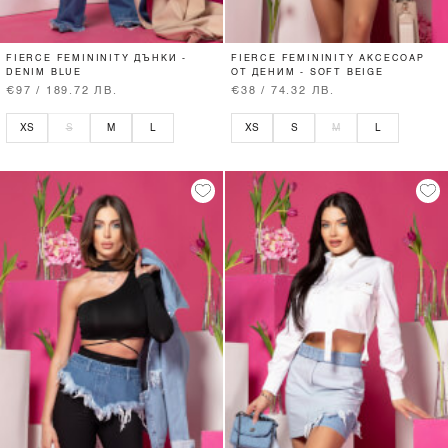
FIERCE FEMININITY ДЪНКИ -
FIERCE FEMININITY АКСЕСОАР
DENIM BLUE
ОТ ДЕНИМ - SOFT BEIGE
€97 / 189.72 ЛВ.
€38 / 74.32 ЛВ.
XS
S
M
L
XS
S
M
L