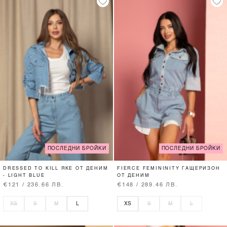
ПОСЛЕДНИ БРОЙКИ
ПОСЛЕДНИ БРОЙКИ
DRESSED TO KILL ЯКЕ ОТ ДЕНИМ
FIERCE FEMININITY ГАЩЕРИЗОН
- LIGHT BLUE
ОТ ДЕНИМ
€121 / 236.66 ЛВ.
€148 / 289.46 ЛВ.
XS
S
M
L
XS
S
M
L