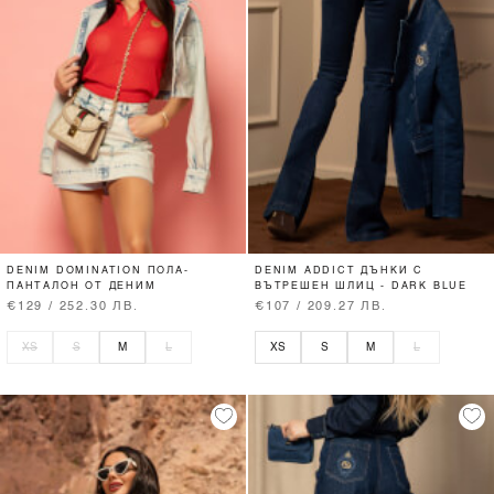
DENIM DOMINATION ПОЛА-
DENIM ADDICT ДЪНКИ С
ПАНТАЛОН ОТ ДЕНИМ
ВЪТРЕШЕН ШЛИЦ - DARK BLUE
€129 / 252.30 ЛВ.
€107 / 209.27 ЛВ.
XS
S
M
L
XS
S
M
L