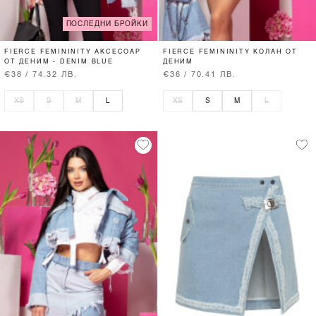
ПОСЛЕДНИ БРОЙКИ
FIERCE FEMININITY АКСЕСОАР
FIERCE FEMININITY КОЛАН ОТ
ОТ ДЕНИМ - DENIM BLUE
ДЕНИМ
€38 / 74.32 ЛВ.
€36 / 70.41 ЛВ.
XS
S
M
L
XS
S
M
L