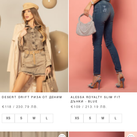
DESERT DRIFT РИЗА ОТ ДЕНИМ
ALESSA ROYALTY SLIM FIT
ДЪНКИ - BLUE
€118 / 230.79 ЛВ.
€109 / 213.19 ЛВ.
XS
S
M
L
XS
S
M
L