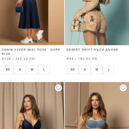
DENIM FEVER MIDI ПОЛА - DARK
DESERT DRIFT КЪСИ ДЪНКИ
BLUE
€124 / 242.52 ЛВ.
€94 / 183.85 ЛВ.
XS
S
M
L
XS
S
M
L