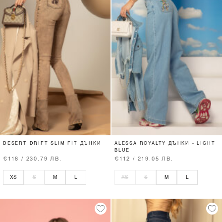
DESERT DRIFT SLIM FIT ДЪНКИ
ALESSA ROYALTY ДЪНКИ - LIGHT
BLUE
€118 / 230.79 ЛВ.
€112 / 219.05 ЛВ.
XS
S
M
L
XS
S
M
L