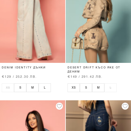
DENIM IDENTITY ДЪНКИ
DESERT DRIFT КЪСО ЯКЕ ОТ
ДЕНИМ
€129 / 252.30 ЛВ.
€149 / 291.42 ЛВ.
XS
S
M
L
XS
S
M
L