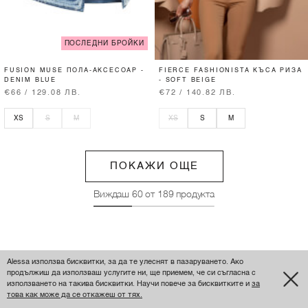
ПОСЛЕДНИ БРОЙКИ
FUSION MUSE ПОЛА-АКСЕСОАР -
FIERCE FASHIONISTA КЪСА РИЗА
DENIM BLUE
- SOFT BEIGE
€66 / 129.08 ЛВ.
€72 / 140.82 ЛВ.
XS
S
M
XS
S
M
ПОКАЖИ ОЩЕ
Виждаш
60
от
189
продукта
Alessa използва бисквитки, за да те улеснят в пазаруването. Ако
продължиш да използваш услугите ни, ще приемем, че си съгласна с
използването на такива бисквитки. Научи повече за бисквитките и
за
това как може да се откажеш от тях.