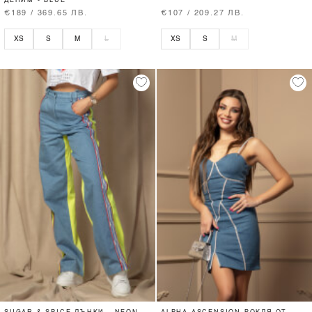
ДЕНИМ - BLUE
€189 / 369.65 ЛВ.
€107 / 209.27 ЛВ.
XS
S
M
L
XS
S
M