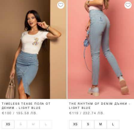
TIMELESS TEASE ПОЛА ОТ
THE RHYTHM OF DENIM ДЪНКИ -
ДЕНИМ - LIGHT BLUE
LIGHT BLUE
€100 / 195.58 ЛВ.
€119 / 232.74 ЛВ.
XS
S
M
L
XS
S
M
L