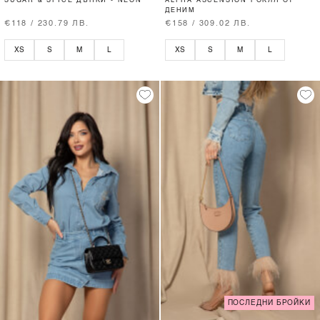
SUGAR & SPICE ДЪНКИ - NEON
ALPHA ASCENSION РОКЛЯ ОТ
ДЕНИМ
€118 / 230.79 ЛВ.
€158 / 309.02 ЛВ.
XS
S
M
L
XS
S
M
L
ПОСЛЕДНИ БРОЙКИ