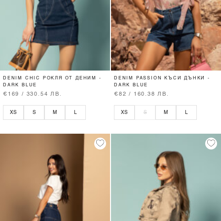
DENIM CHIC РОКЛЯ ОТ ДЕНИМ -
DENIM PASSION КЪСИ ДЪНКИ -
DARK BLUE
DARK BLUE
€169 / 330.54 ЛВ.
€82 / 160.38 ЛВ.
XS
S
M
L
XS
S
M
L