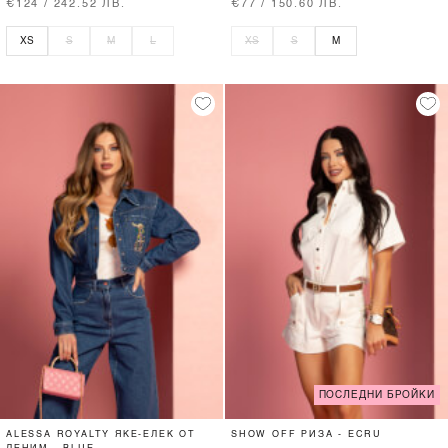
€124 / 242.52 ЛВ.
€77 / 150.60 ЛВ.
XS
S
M
L
XS
S
M
ПОСЛЕДНИ БРОЙКИ
ALESSA ROYALTY ЯКЕ-ЕЛЕК ОТ
SHOW OFF РИЗА - ECRU