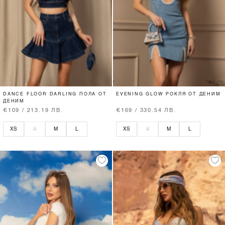
DANCE FLOOR DARLING ПОЛА ОТ
EVENING GLOW РОКЛЯ ОТ ДЕНИМ
ДЕНИМ
€109 / 213.19 ЛВ.
€169 / 330.54 ЛВ.
XS
S
M
L
XS
S
M
L