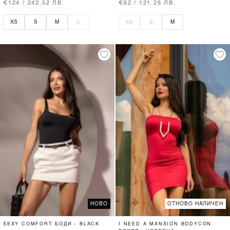
€124 / 242.52 ЛВ.
€62 / 121.26 ЛВ.
XS
S
M
L
XS
S
M
НОВО
ОТНОВО НАЛИЧЕН
SEXY COMFORT БОДИ - BLACK
I NEED A MANSION BODYCON