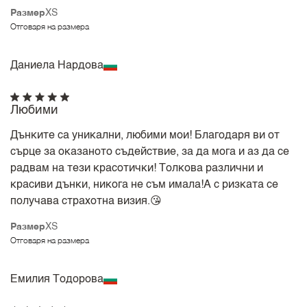
Размер
XS
Отговаря на размера
Даниела Нардова
Любими
Дънките са уникални, любими мои! Благодаря ви от
сърце за оказаното съдействие, за да мога и аз да се
радвам на тези красотички! Толкова различни и
красиви дънки, никога не съм имала!А с ризката се
получава страхотна визия.😘
Размер
XS
Отговаря на размера
Емилия Тодорова