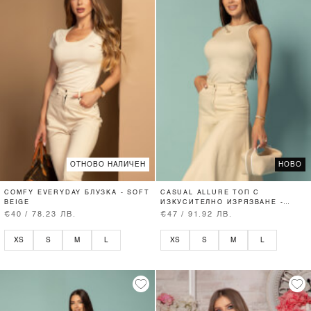
ОТНОВО НАЛИЧЕН
НОВО
COMFY EVERYDAY БЛУЗКА - SOFT
CASUAL ALLURE ТОП С
BEIGE
ИЗКУСИТЕЛНО ИЗРЯЗВАНЕ -
SOFT BEIGE
€40 / 78.23 ЛВ.
€47 / 91.92 ЛВ.
XS
S
M
L
XS
S
M
L