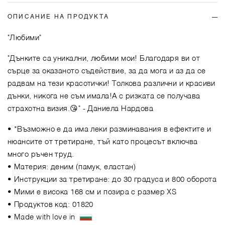
ОПИСАНИЕ НА ПРОДУКТА
"Любими"
"Дънките са уникални, любими мои! Благодаря ви от
сърце за оказаното съдействие, за да мога и аз да се
радвам на тези красотички! Толкова различни и красиви
дънки, никога не съм имала!А с ризката се получава
страхотна визия.😘"
- Даниела Нардова
• *Възможно е да има леки разминавания в ефектите и
нюансите от третиране, тъй като процесът включва
много ръчен труд.
• Материя: деним (памук, еластан)
• Инструкции за третиране: до 30 градуса и 800 оборота
• Мими е висока 168 см и позира с размер XS
• Продуктов код: 01820
• Made with love in