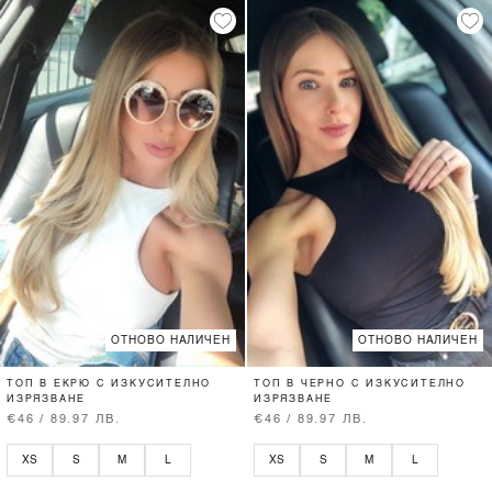
ОТНОВО НАЛИЧЕН
ОТНОВО НАЛИЧЕН
ТОП В ЕКРЮ С ИЗКУСИТЕЛНО
ТОП В ЧЕРНО С ИЗКУСИТЕЛНО
ИЗРЯЗВАНЕ
ИЗРЯЗВАНЕ
€46 / 89.97 ЛВ.
€46 / 89.97 ЛВ.
XS
S
M
L
XS
S
M
L