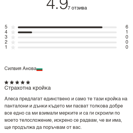
4.9
7 отзива
5
6
4
1
3
0
2
0
1
0
Силвия Анова
Страхотна кройка
Алеса предлагат единствено и само те тази кройка на
панталони и дънки където ми пасват толкова добре
все едно са ми взимали мерките и са ги скроили по
моето телосложение, искрено се радвам, че ви има,
ще продължа да поръчвам от вас.