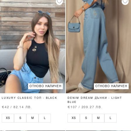
ОТНОВО НАЛИЧЕН
ОТНОВО НАЛИЧЕН
LUXURY CLASSIC ТОП - BLACK
DENIM DREAM ДЪНКИ - LIGHT
BLUE
€42 / 82.14 ЛВ.
€107 / 209.27 ЛВ.
XS
S
M
L
XS
S
M
L