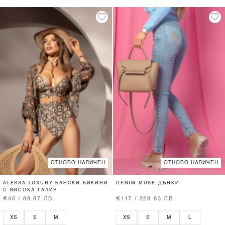
ОТНОВО НАЛИЧЕН
ОТНОВО НАЛИЧЕН
ALESSA LUXURY БАНСКИ БИКИНИ
DENIM MUSE ДЪНКИ
С ВИСОКА ТАЛИЯ
€46 / 89.97 ЛВ.
€117 / 228.83 ЛВ.
XS
S
M
XS
S
M
L