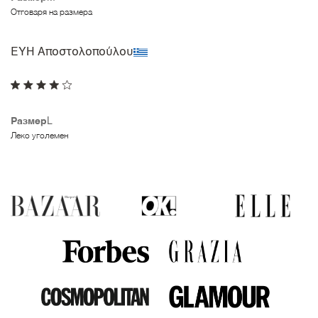
Отговаря на размера
ΕΥΗ Αποστολοπούλου
Размер
L
Леко уголемен