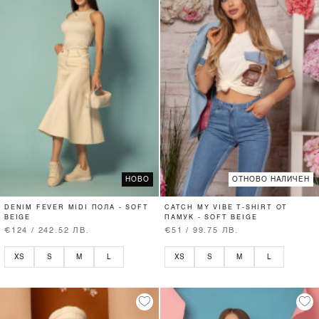
НОВО
ОТНОВО НАЛИЧЕН
DENIM FEVER MIDI ПОЛА - SOFT
CATCH MY VIBE T-SHIRT ОТ
BEIGE
ПАМУК - SOFT BEIGE
€124 / 242.52 ЛВ.
€51 / 99.75 ЛВ.
XS
S
M
L
XS
S
M
L