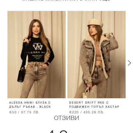
ALESSA HNWI БЛУЗА С
DESERT DRIFT ЯКЕ С
D
ДЪЛЪГ РЪКАВ - BLACK
ПОДВИЖЕН ТОПЪЛ ХАСТАР
Д
€50 / 97.79 ЛВ.
€220 / 430.28 ЛВ.
€
ОТЗИВИ