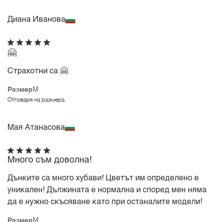
Диана Иванова
🤗
Страхотни са 🤗
Размер
M
Отговаря на размера
Мая Атанасова
Много съм доволна!
Дънките са много хубави! Цветът им определено е
уникален! Дължината е нормална и според мен няма
да е нужно скъсяване като при останалите модели!
Размер
M