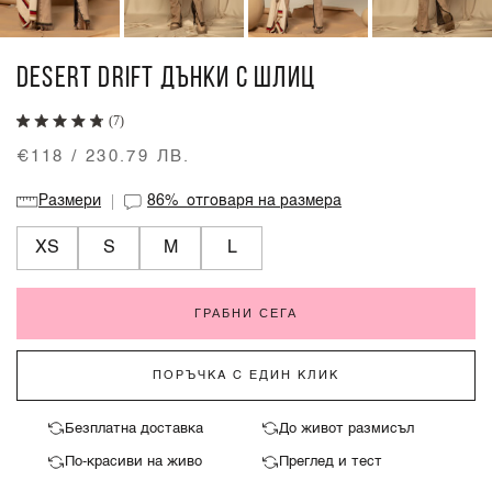
DESERT DRIFT ДЪНКИ С ШЛИЦ
(7)
€118 / 230.79 ЛВ.
Размери
86%
отговаря на размера
XS
S
M
L
ГРАБНИ СЕГА
ПОРЪЧКА С ЕДИН КЛИК
Безплатна доставка
До живот размисъл
По-красиви на живо
Преглед и тест