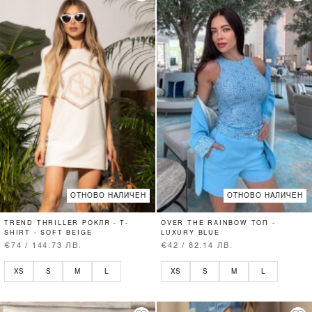
ОТНОВО НАЛИЧЕН
ОТНОВО НАЛИЧЕН
TREND THRILLER РОКЛЯ - T-
OVER THE RAINBOW ТОП -
SHIRT - SOFT BEIGE
LUXURY BLUE
€74 / 144.73 ЛВ.
€42 / 82.14 ЛВ.
XS
S
M
L
XS
S
M
L