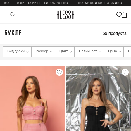
. ИЛИ ПАРИТЕ ТИ ОБРАТНО
ПО-КРАСИВИ НА ЖИВО ... ИЛИ ПА
БУКЛЕ
59
продукта
Вид дрехи
Размер
Цвят
Наличност
Цена
С