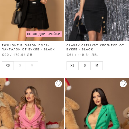
ПОСЛЕДНИ БРОЙКИ
TWILIGHT BLOSSOM ПОЛА-
CLASSY CATALYST КРОП-ТОП ОТ
ПАНТАЛОН ОТ БУКЛЕ - BLACK
БУКЛЕ - BLACK
€92 / 179.94 ЛВ.
€61 / 119.31 ЛВ.
XS
S
M
XS
S
M