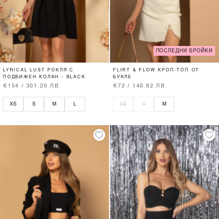
ПОСЛЕДНИ БРОЙКИ
LYRICAL LUST РОКЛЯ С
FLIRT & FLOW КРОП-ТОП ОТ
ПОДВИЖЕН КОЛАН - BLACK
БУКЛЕ
€154 / 301.20 ЛВ.
€72 / 140.82 ЛВ.
XS
S
M
L
XS
S
M