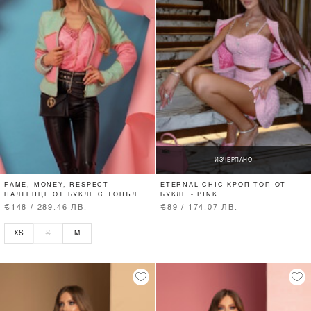
ИЗЧЕРПАНО
FAME, MONEY, RESPECT
ETERNAL CHIC КРОП-ТОП ОТ
ПАЛТЕНЦЕ ОТ БУКЛЕ С ТОПЪЛ
БУКЛЕ - PINK
ХАСТАР
€148 / 289.46 ЛВ.
€89 / 174.07 ЛВ.
XS
S
M