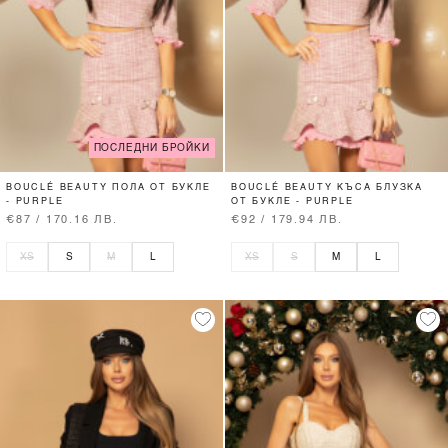
ПОСЛЕДНИ БРОЙКИ
BOUCLÉ BEAUTY ПОЛА ОТ БУКЛЕ
BOUCLÉ BEAUTY КЪСА БЛУЗКА
- PURPLE
ОТ БУКЛЕ - PURPLE
€87 / 170.16 ЛВ.
€92 / 179.94 ЛВ.
XS
S
M
L
XS
S
M
L