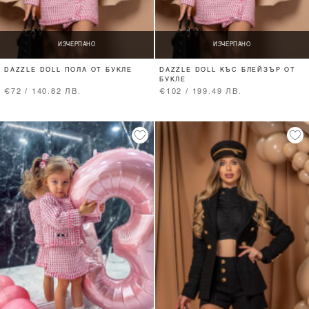
ИЗЧЕРПАНО
ИЗЧЕРПАНО
DAZZLE DOLL ПОЛА ОТ БУКЛЕ
DAZZLE DOLL КЪС БЛЕЙЗЪР ОТ
БУКЛЕ
€72 / 140.82 ЛВ.
€102 / 199.49 ЛВ.