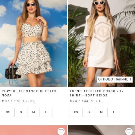
ОТНОВО НАЛИЧЕН
PLAYFUL ELEGANCE RUFFLES
TREND THRILLER РОКЛЯ - T-
ПОЛА
SHIRT - SOFT BEIGE
€87 / 170.16 ЛВ.
€74 / 144.73 ЛВ.
XS
S
M
L
XS
S
M
L