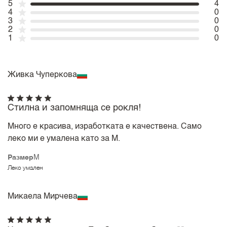
5
4
4
0
3
0
2
0
1
0
Живка Чуперкова
Стилна и запомняща се рокля!
Много е красива, изработката е качествена. Само
леко ми е умалена като за М.
Размер
M
Леко умален
Микаела Мирчева