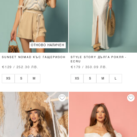
ОТНОВО НАЛИЧЕН
SUNSET NOMAD КЪС ГАЩЕРИЗОН
STYLE STORY ДЪЛГА РОКЛЯ -
ECRU
€129 / 252.30 ЛВ.
€179 / 350.09 ЛВ.
XS
S
M
XS
S
M
L