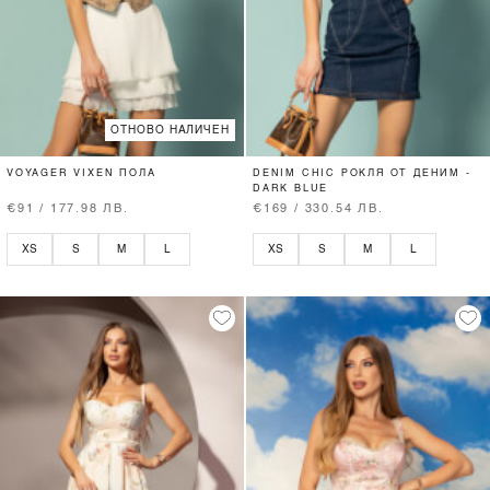
ОТНОВО НАЛИЧЕН
VOYAGER VIXEN ПОЛА
DENIM CHIC РОКЛЯ ОТ ДЕНИМ -
DARK BLUE
€91 / 177.98 ЛВ.
€169 / 330.54 ЛВ.
XS
S
M
L
XS
S
M
L