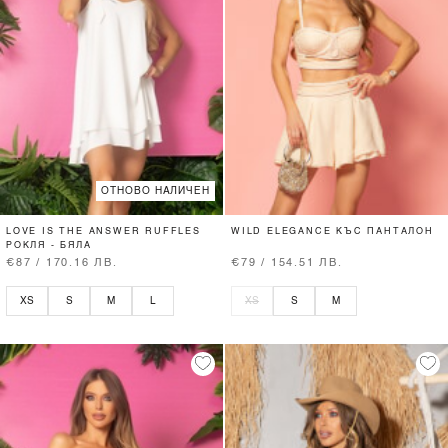
ОТНОВО НАЛИЧЕН
LOVE IS THE ANSWER RUFFLES
WILD ELEGANCE КЪС ПАНТАЛОН
РОКЛЯ - БЯЛА
€87 / 170.16 ЛВ.
€79 / 154.51 ЛВ.
XS
S
M
L
XS
S
M