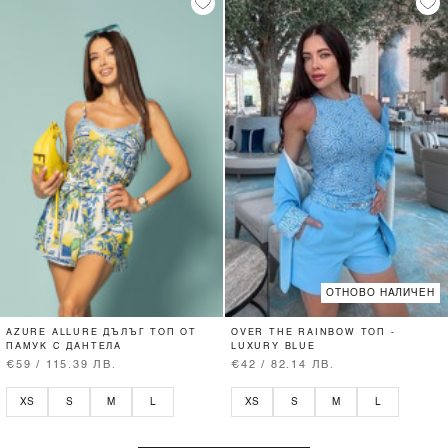
ОТНОВО НАЛИЧЕН
AZURE ALLURE ДЪЛЪГ ТОП ОТ
OVER THE RAINBOW ТОП -
ПАМУК С ДАНТЕЛА
LUXURY BLUE
€59 / 115.39 ЛВ.
€42 / 82.14 ЛВ.
XS
S
M
L
XS
S
M
L