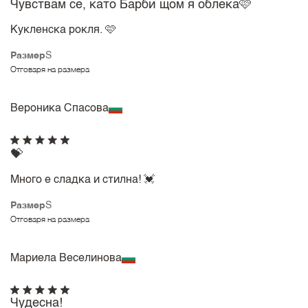
Чувствам се, като Барби щом я облека🩷
Кукленска рокля. 🩷
Размер
S
Отговаря на размера
Вероника Спасова
💝
Много е сладка и стилна! 💓
Размер
S
Отговаря на размера
Мариела Веселинова
Чудесна!