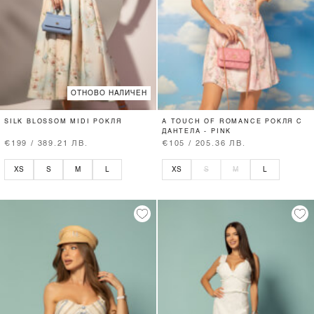
ОТНОВО НАЛИЧЕН
SILK BLOSSOM MIDI РОКЛЯ
A TOUCH OF ROMANCE РОКЛЯ С
ДАНТЕЛА - PINK
€199 / 389.21 ЛВ.
€105 / 205.36 ЛВ.
XS
S
M
L
XS
S
M
L