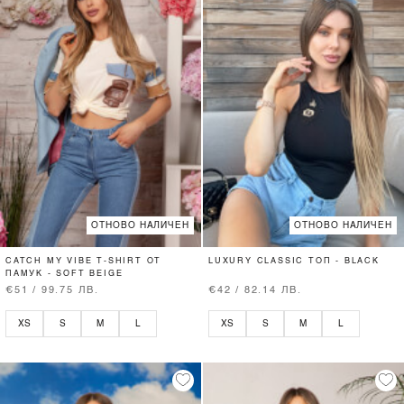
ОТНОВО НАЛИЧЕН
ОТНОВО НАЛИЧЕН
CATCH MY VIBE T-SHIRT ОТ
LUXURY CLASSIC ТОП - BLACK
ПАМУК - SOFT BEIGE
€51 / 99.75 ЛВ.
€42 / 82.14 ЛВ.
XS
S
M
L
XS
S
M
L