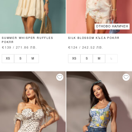
ОТНОВО НАЛИЧЕН
SUMMER WHISPER RUFFLES
SILK BLOSSOM КЪСА РОКЛЯ
РОКЛЯ
€139 / 271.86 ЛВ.
€124 / 242.52 ЛВ.
XS
S
M
XS
S
M
L