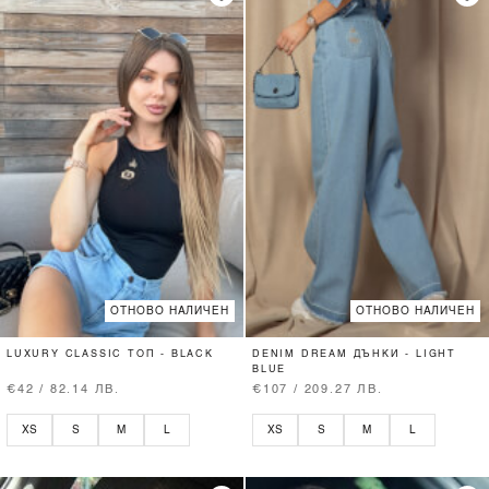
ОТНОВО НАЛИЧЕН
ОТНОВО НАЛИЧЕН
LUXURY CLASSIC ТОП - BLACK
DENIM DREAM ДЪНКИ - LIGHT
BLUE
€42 / 82.14 ЛВ.
€107 / 209.27 ЛВ.
XS
S
M
L
XS
S
M
L