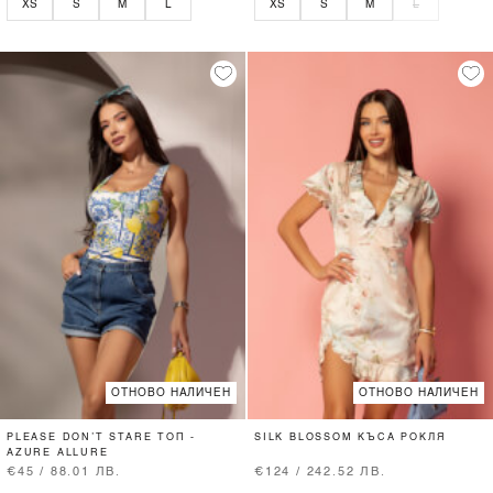
XS
S
M
L
XS
S
M
L
ОТНОВО НАЛИЧЕН
ОТНОВО НАЛИЧЕН
PLEASE DON’T STARE ТОП -
SILK BLOSSOM КЪСА РОКЛЯ
AZURE ALLURE
€45 / 88.01 ЛВ.
€124 / 242.52 ЛВ.