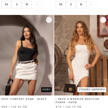
XS
S
M
L
XS
S
M
L
НОВО
ОТНОВО НАЛИЧЕН
SEXY COMFORT БОДИ - BLACK
I NEED A MANSION BODYCON
РОКЛЯ - ЕКРЮ
€69 / 134.95 ЛВ.
€74 / 144.73 ЛВ.