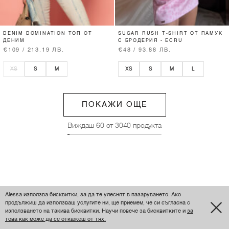
DENIM DOMINATION ТОП ОТ
SUGAR RUSH T-SHIRT ОТ ПАМУК
ДЕНИМ
С БРОДЕРИЯ - ECRU
€109 / 213.19 ЛВ.
€48 / 93.88 ЛВ.
XS
S
M
XS
S
M
L
ПОКАЖИ ОЩЕ
Виждаш
60
от
3040
продукта
Alessa използва бисквитки, за да те улеснят в пазаруването. Ако
продължиш да използваш услугите ни, ще приемем, че си съгласна с
използването на такива бисквитки. Научи повече за бисквитките и
за
това как може да се откажеш от тях.