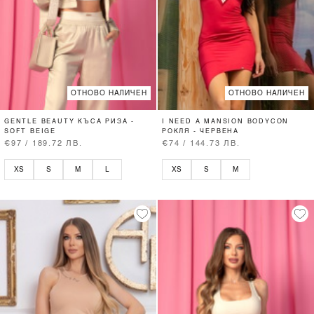
ОТНОВО НАЛИЧЕН
ОТНОВО НАЛИЧЕН
GENTLE BEAUTY КЪСА РИЗА -
I NEED A MANSION BODYCON
SOFT BEIGE
РОКЛЯ - ЧЕРВЕНА
€97 / 189.72 ЛВ.
€74 / 144.73 ЛВ.
XS
S
M
L
XS
S
M