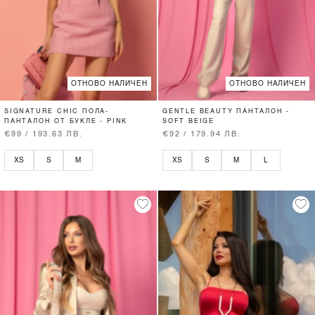
ОТНОВО НАЛИЧЕН
ОТНОВО НАЛИЧЕН
SIGNATURE CHIC ПОЛА-
GENTLE BEAUTY ПАНТАЛОН -
ПАНТАЛОН ОТ БУКЛЕ - PINK
SOFT BEIGE
€99 / 193.63 ЛВ.
€92 / 179.94 ЛВ.
XS
S
M
XS
S
M
L