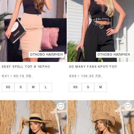
ОТНОВО НАЛИЧЕН
ОТНОВО НАЛИЧЕН
SEXY SPELL ТОП В ЧЕРНО
SO MANY FANS КРОП-ТОП
€41 / 80.19 ЛВ.
€69 / 134.95 ЛВ.
XS
S
M
L
XS
S
M