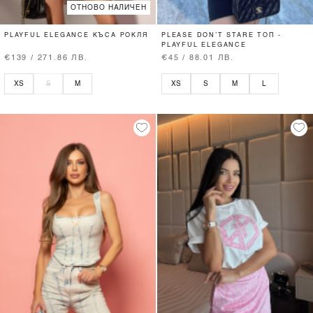
ОТНОВО НАЛИЧЕН
PLAYFUL ELEGANCE КЪСА РОКЛЯ
PLEASE DON’T STARE ТОП -
PLAYFUL ELEGANCE
€139 / 271.86 ЛВ.
€45 / 88.01 ЛВ.
XS
S
M
XS
S
M
L