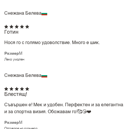
Снежана Белева
Готин
Нося го с голямо удоволствие. Много е шик.
Размер
M
Леко умален
Снежана Белева
Блестящ!
Съвършен е! Мек и удобен. Перфектен и за елегантна
и за спортна визия. Обожавам го!🥰😘❤️
Размер
M
Отговаря на размера