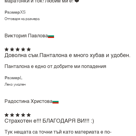
маратонки и ток! Любим ми е! ❤️
Размер
XS
Отговаря на размера
Виктория Павлова
Доволна съм.Панталона е много хубав и удобен.
Панталона е едно от добрите ми попадения
Размер
L
Леко умален
Радостина Христова
Страхотен е!!! БЛАГОДАРЯ ВИ!!! :)
Тук нещата са точни тъй като материата е по-