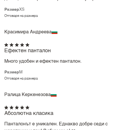
Размер
XS
Отговаря на размера
Красимира Андреева
Ефектен панталон
Много удобен и ефектен панталон.
Размер
M
Отговаря на размера
Ралица Керкенезова
Абсолютна класика
Панталонът е уникален. Еднакво добре седи с