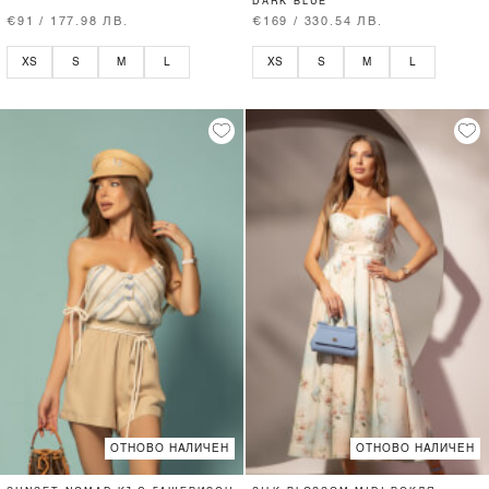
DARK BLUE
€91 / 177.98 ЛВ.
€169 / 330.54 ЛВ.
XS
S
M
L
XS
S
M
L
ОТНОВО НАЛИЧЕН
ОТНОВО НАЛИЧЕН