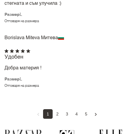
стегната и съм улучила :)
Размер
L
Отговаря на размера
Borislava Miteva Митева
Удобен
Добра материя !
Размер
L
Отговаря на размера
‹
›
1
2
3
4
5