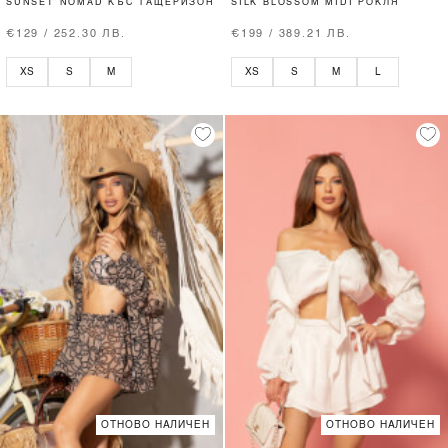
SUNSET NOMAD КЪС ГАЩЕРИЗОН
SILK BLOSSOM MIDI РОКЛЯ
€129 / 252.30 ЛВ.
€199 / 389.21 ЛВ.
XS
S
M
XS
S
M
L
ОТНОВО НАЛИЧЕН
ОТНОВО НАЛИЧЕН