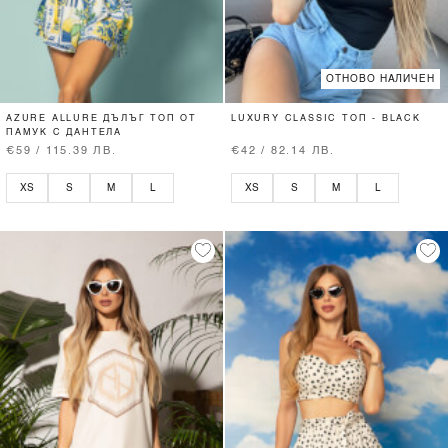
ОТНОВО НАЛИЧЕН
AZURE ALLURE ДЪЛЪГ ТОП ОТ
LUXURY CLASSIC ТОП - BLACK
ПАМУК С ДАНТЕЛА
€59 / 115.39 ЛВ.
€42 / 82.14 ЛВ.
XS
S
M
L
XS
S
M
L