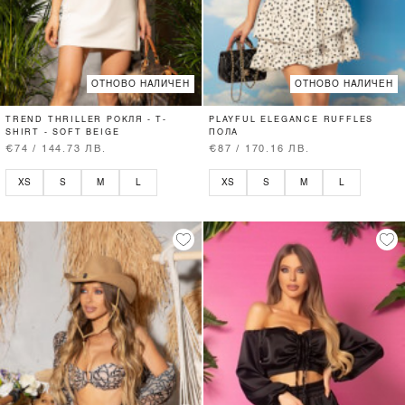
ОТНОВО НАЛИЧЕН
ОТНОВО НАЛИЧЕН
TREND THRILLER РОКЛЯ - T-
PLAYFUL ELEGANCE RUFFLES
SHIRT - SOFT BEIGE
ПОЛА
€74 / 144.73 ЛВ.
€87 / 170.16 ЛВ.
XS
S
M
L
XS
S
M
L