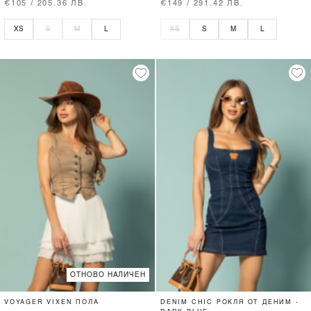
€105 / 205.36 ЛВ.
€149 / 291.42 ЛВ.
XS
S
M
L
XS
S
M
L
ОТНОВО НАЛИЧЕН
VOYAGER VIXEN ПОЛА
DENIM CHIC РОКЛЯ ОТ ДЕНИМ -