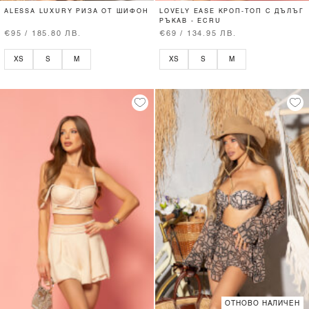
ALESSA LUXURY РИЗА ОТ ШИФОН
LOVELY EASE КРОП-ТОП С ДЪЛЪГ
РЪКАВ - ECRU
€95 / 185.80 ЛВ.
€69 / 134.95 ЛВ.
XS
S
M
XS
S
M
ОТНОВО НАЛИЧЕН