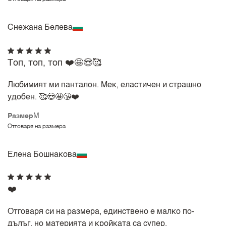
Снежана Белева
Топ, топ, топ ❤️🤩😍🥰
Любимият ми панталон. Мек, еластичен и страшно
удобен. 🥰😍🤩😘❤️
Размер
M
Отговаря на размера
Елена Бошнакова
❤️
Отговаря си на размера, единствено е малко по-
дълъг, но материята и кройката са супер.