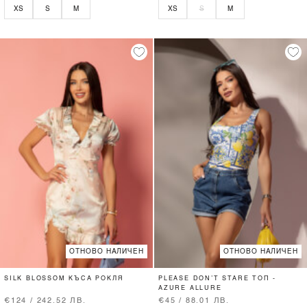
XS
S
M
XS
S
M
ОТНОВО НАЛИЧЕН
ОТНОВО НАЛИЧЕН
SILK BLOSSOM КЪСА РОКЛЯ
PLEASE DON’T STARE ТОП -
AZURE ALLURE
€124 / 242.52 ЛВ.
€45 / 88.01 ЛВ.