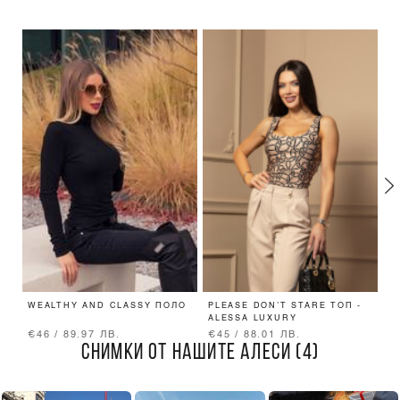
WEALTHY AND CLASSY ПОЛО
PLEASE DON’T STARE ТОП -
S
ALESSA LUXURY
€46 / 89.97 ЛВ.
€45 / 88.01 ЛВ.
€
СНИМКИ ОТ НАШИТЕ АЛЕСИ (4)