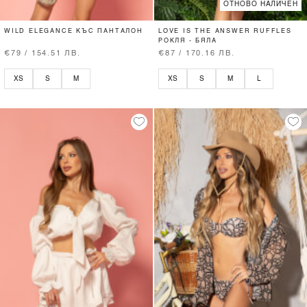
ОТНОВО НАЛИЧЕН
WILD ELEGANCE КЪС ПАНТАЛОН
LOVE IS THE ANSWER RUFFLES
РОКЛЯ - БЯЛА
€79 / 154.51 ЛВ.
€87 / 170.16 ЛВ.
XS
S
M
XS
S
M
L