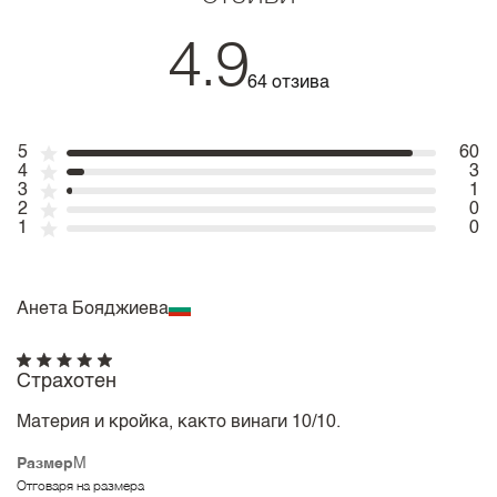
4.9
64 отзива
5
60
4
3
3
1
2
0
1
0
Анета Бояджиева
Страхотен
Материя и кройка, както винаги 10/10.
Размер
M
Отговаря на размера