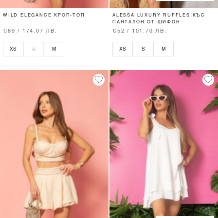
WILD ELEGANCE КРОП-ТОП
ALESSA LUXURY RUFFLES КЪС
ПАНТАЛОН ОТ ШИФОН
€89 / 174.07 ЛВ.
€52 / 101.70 ЛВ.
XS
S
M
XS
S
M