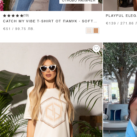
ОТНОВО НАЛИЧЕН
XS
S
M
L
(19)
PLAYFUL ELE
CATCH MY VIBE T-SHIRT ОТ ПАМУК - SOFT
€139 / 271.86 
BEIGE
€51 / 99.75 ЛВ.