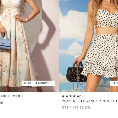
ОТНОВО НАЛИЧЕН
ОТ
XS
S
M
L
XS
S
M
(1)
 MIDI РОКЛЯ
PLAYFUL ELEGANCE КРОП-ТО
ЛВ.
€72 / 140.82 ЛВ.