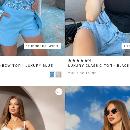
ОТНОВО НАЛИЧЕН
ОТ
XS
S
M
L
XS
S
M
L
(5)
NBOW ТОП - LUXURY BLUE
LUXURY CLASSIC ТОП - BLACK
.
€42 / 82.14 ЛВ.