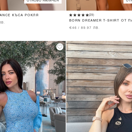
ОТНОВО НАЛИЧЕН
ОТ
XS
S
M
XS
S
M
L
(29)
GANCE КЪСА РОКЛЯ
BORN DREAMER T-SHIRT ОТ П
ЛВ.
€46 / 89.97 ЛВ.