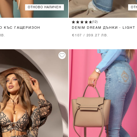
ОТНОВО НАЛИЧЕН
ОТ
XS
S
M
XS
S
M
L
(12)
D КЪС ГАЩЕРИЗОН
DENIM DREAM ДЪНКИ - LIGHT
ЛВ.
€107 / 209.27 ЛВ.