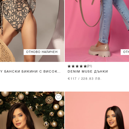
ОТНОВО НАЛИЧЕН
ОТ
XS
S
M
XS
S
M
L
(21)
RY БАНСКИ БИКИНИ С ВИСОКА
DENIM MUSE ДЪНКИ
.
€117 / 228.83 ЛВ.