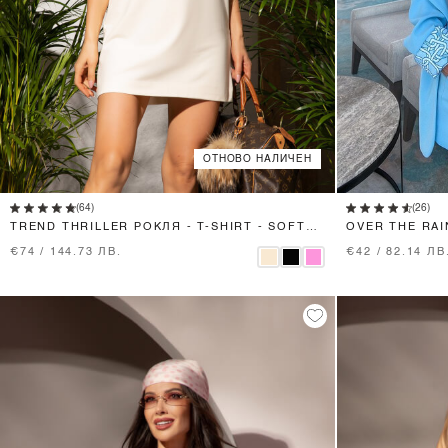
ОТНОВО НАЛИЧЕН
XS
S
M
L
(64)
(26)
TREND THRILLER РОКЛЯ - T-SHIRT - SOFT
OVER THE RAI
BEIGE
€74 / 144.73 ЛВ.
€42 / 82.14 ЛВ