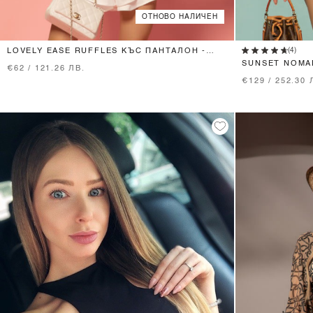
ОТНОВО НАЛИЧЕН
XS
S
M
(4)
LOVELY EASE RUFFLES КЪС ПАНТАЛОН -
ECRU
SUNSET NOMA
€62 / 121.26 ЛВ.
€129 / 252.30 