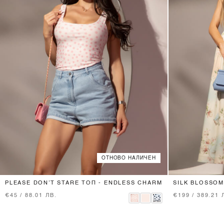
ОТНОВО НАЛИЧЕН
XS
S
M
L
PLEASE DON’T STARE ТОП - ENDLESS CHARM
SILK BLOSSOM
€45 / 88.01 ЛВ.
€199 / 389.21 