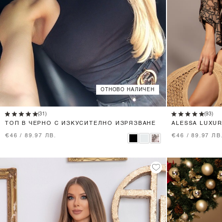
ОТНОВО НАЛИЧЕН
XS
S
M
L
(31)
(93)
ТОП В ЧЕРНО С ИЗКУСИТЕЛНО ИЗРЯЗВАНЕ
ALESSA LUXU
ТАЛИЯ
€46 / 89.97 ЛВ.
€46 / 89.97 ЛВ