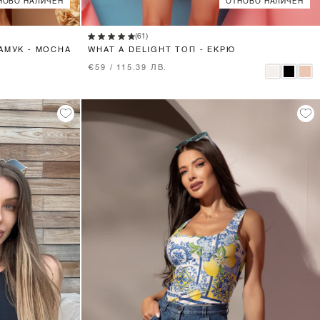
НОВО НАЛИЧЕН
ОТНОВО НАЛИЧЕН
XS
S
M
L
(61)
АМУК - MOCHA
WHAT A DELIGHT ТОП - ЕКРЮ
€59 / 115.39 ЛВ.