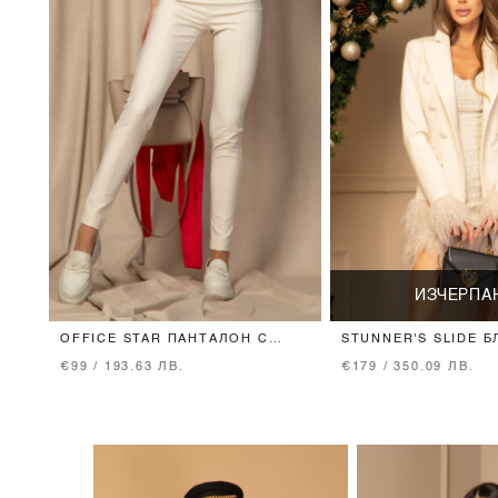
ИЗЧЕРПА
OFFICE STAR ПАНТАЛОН С
STUNNER'S SLIDE 
ВГРАДЕН КОЛАН - SOFT BEIGE
ЕСТЕСТВЕНИ ПЕРА 
€99 / 193.63 ЛВ.
€179 / 350.09 ЛВ.
BEIGE