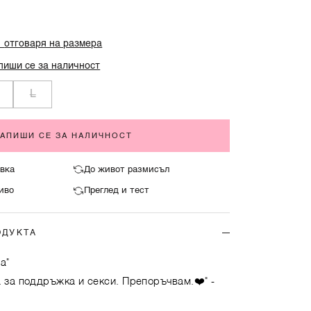
%
отговаря на размера
пиши се за наличност
L
ЗАПИШИ СЕ ЗА НАЛИЧНОСТ
вка
До живот размисъл
иво
Преглед и тест
ОДУКТА
а"
а за поддръжка и секси. Препоръчвам.❤️"
-