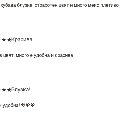
 хубава блузка, страхотен цвят и много меко плетиво
Красива
 цвят, много е удобна и красива
Блузка!
 удобна! 💖💖💖