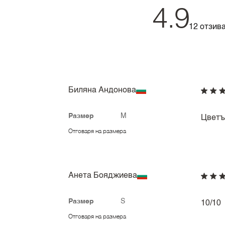
4.9
12 отзив
Биляна Андонова
Размер
M
Цветът
Отговаря на размера
Анета Бояджиева
Размер
S
10/10
Отговаря на размера