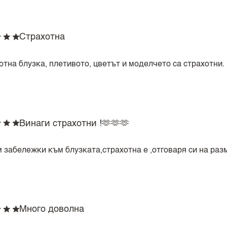
Страхотна
отна блузка, плетивото, цветът и моделчето са страхотни.
Винаги страхотни !🫶🫶🫶
 забележки към блузката,страхотна е ,отговаря си на разм
Много доволна