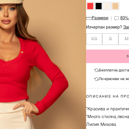
Размери
83
Изчерпан размер?
За
XS
S
M
Безплатна доста
По-красиви на ж
ОПИСАНИЕ НА ПР
"Красива и практичн
"Много стилна,лесн
Лилия Михова