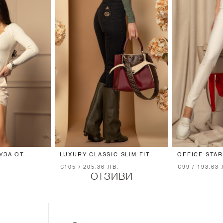
УЗА ОТ
LUXURY CLASSIC SLIM FIT
OFFICE STA
AM
ДЪНКИ - BLACK
ВГРАДЕН КО
€105 / 205.36 ЛВ.
€99 / 193.63 
BEIGE
ОТЗИВИ