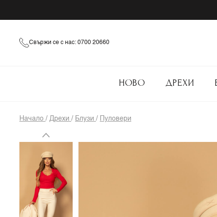
Свържи се с нас: 0700 20660
НОВО
ДРЕХИ
Начало
/
Дрехи
/
Блузи
/
Пуловери