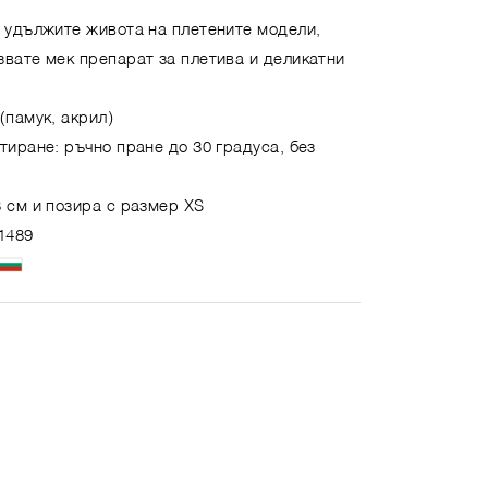
а удължите живота на плетените модели,
звате мек препарат за плетива и деликатни
(памук, акрил)
тиране: ръчно пране до 30 градуса, без
 см и позира с размер XS
1489