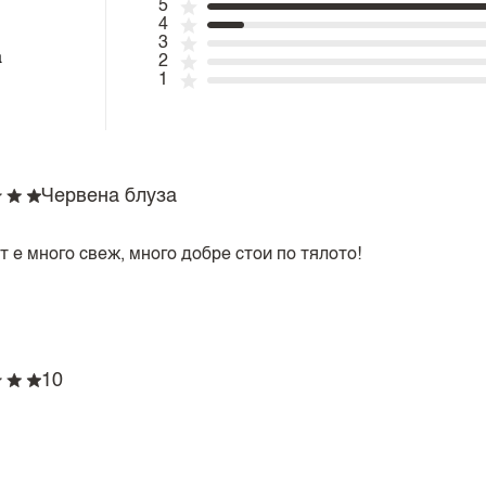
5
4
3
а
2
1
Червена блуза
 е много свеж, много добре стои по тялото!
10