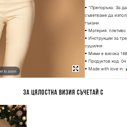
• *Препоръка: За д
съветваме да изпол
тъкани.
• Материя: плетиво 
• Инструкции за тре
сушилня
• Мими е висока 168
• Продуктов код: 04
• Made with love in
er to zoom
ЗА ЦЯЛОСТНА ВИЗИЯ СЪЧЕТАЙ С