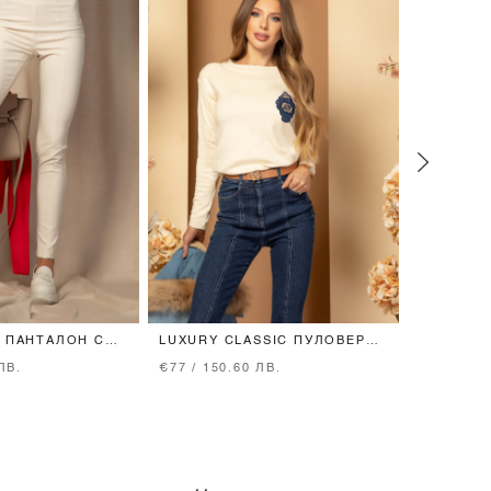
R ПАНТАЛОН С
LUXURY CLASSIC ПУЛОВЕР
START A 
ЛАН - SOFT
ОТ ПЛЕТИВО - CREAM
ЛУКСОЗЕ
ЛВ.
€77 / 150.60 ЛВ.
€85 / 166