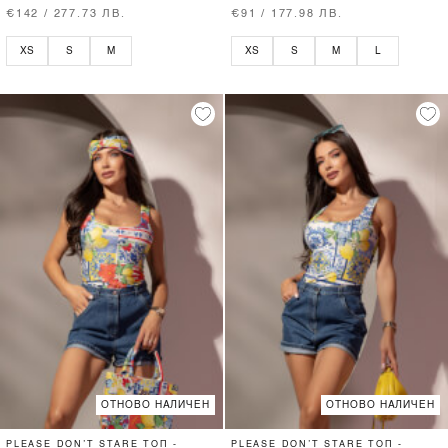
€142 / 277.73 ЛВ.
€91 / 177.98 ЛВ.
XS
S
M
XS
S
M
L
ОТНОВО НАЛИЧЕН
ОТНОВО НАЛИЧЕН
PLEASE DON’T STARE ТОП -
PLEASE DON’T STARE ТОП -