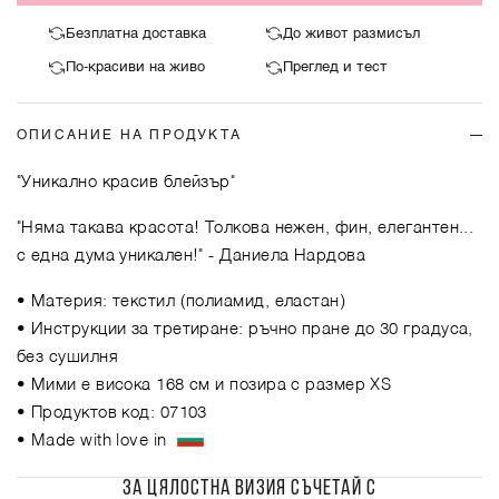
Безплатна доставка
До живот размисъл
По-красиви на живо
Преглед и тест
ОПИСАНИЕ НА ПРОДУКТА
"Уникално красив блейзър"
"Няма такава красота! Толкова нежен, фин, елегантен...
с една дума уникален!"
- Даниела Нардова
• Материя: текстил (полиамид, еластан)
• Инструкции за третиране: ръчно пране до 30 градуса,
без сушилня
• Мими е висока 168 см и позира с размер XS
• Продуктов код: 07103
• Made with love in
ЗА ЦЯЛОСТНА ВИЗИЯ СЪЧЕТАЙ С