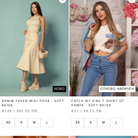
НОВО
ОТНОВО НАЛИЧЕН
DENIM FEVER MIDI ПОЛА - SOFT
CATCH MY VIBE T-SHIRT ОТ
BEIGE
ПАМУК - SOFT BEIGE
€124 / 242.52 ЛВ.
€51 / 99.75 ЛВ.
XS
S
M
L
XS
S
M
L