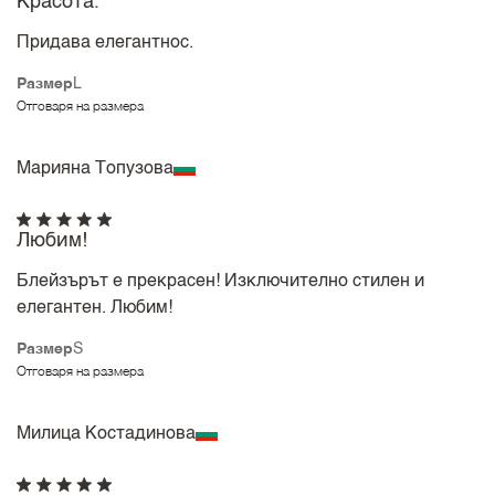
Красота.
Придава елегантнос.
Размер
L
Отговаря на размера
Марияна Топузова
Любим!
Блейзърът е прекрасен! Изключително стилен и
елегантен. Любим!
Размер
S
Отговаря на размера
Милица Костадинова