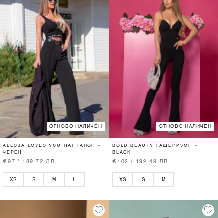
ОТНОВО НАЛИЧЕН
ОТНОВО НАЛИЧЕН
ALESSA LOVES YOU ПАНТАЛОН -
BOLD BEAUTY ГАЩЕРИЗОН -
ЧЕРЕН
BLACK
€97 / 189.72 ЛВ.
€102 / 199.49 ЛВ.
XS
S
M
L
XS
S
M