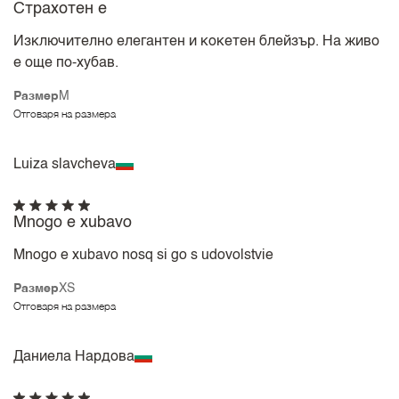
Страхотен е
Изключително елегантен и кокетен блейзър. На живо
е още по-хубав.
Размер
M
Отговаря на размера
Luiza slavcheva
Mnogo e xubavo
Mnogo e xubavo nosq si go s udovolstvie
Размер
XS
Отговаря на размера
Даниела Нардова