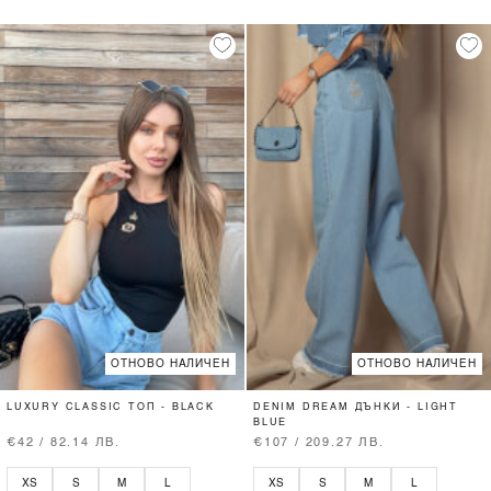
ОТНОВО НАЛИЧЕН
ОТНОВО НАЛИЧЕН
LUXURY CLASSIC ТОП - BLACK
DENIM DREAM ДЪНКИ - LIGHT
BLUE
€42 / 82.14 ЛВ.
€107 / 209.27 ЛВ.
XS
S
M
L
XS
S
M
L