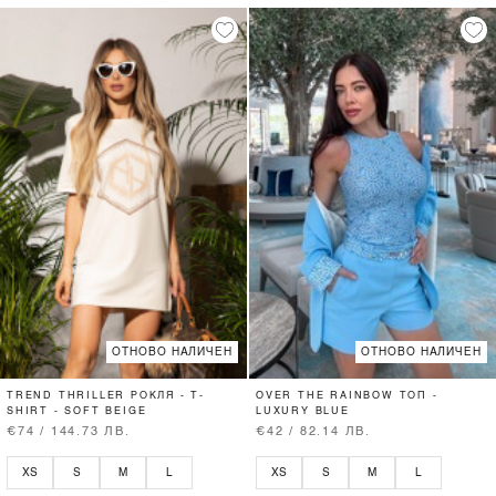
ОТНОВО НАЛИЧЕН
ОТНОВО НАЛИЧЕН
TREND THRILLER РОКЛЯ - T-
OVER THE RAINBOW ТОП -
SHIRT - SOFT BEIGE
LUXURY BLUE
€74 / 144.73 ЛВ.
€42 / 82.14 ЛВ.
XS
S
M
L
XS
S
M
L