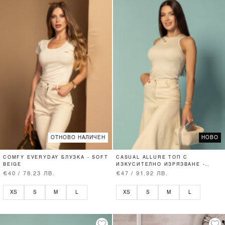
ОТНОВО НАЛИЧЕН
НОВО
COMFY EVERYDAY БЛУЗКА - SOFT
CASUAL ALLURE ТОП С
BEIGE
ИЗКУСИТЕЛНО ИЗРЯЗВАНЕ -
SOFT BEIGE
€40 / 78.23 ЛВ.
€47 / 91.92 ЛВ.
XS
S
M
L
XS
S
M
L