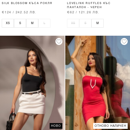
SILK BLOSSOM КЪСА РОКЛЯ
LOVELINK RUFFLES КЪС
ПАНТАЛОН - ЧЕРЕН
€124 / 242.52 ЛВ.
€62 / 121.26 ЛВ.
XS
S
M
L
XS
S
M
НОВО
ОТНОВО НАЛИЧЕН