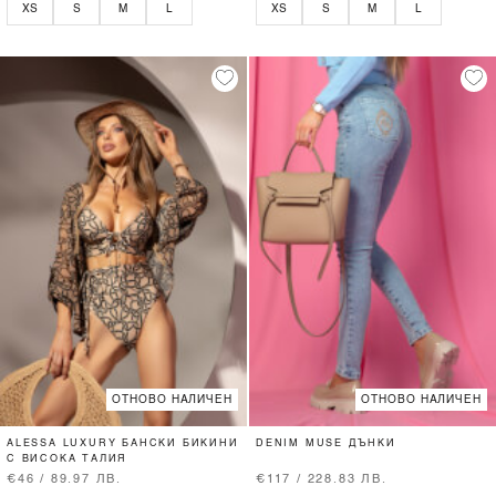
XS
S
M
L
XS
S
M
L
ОТНОВО НАЛИЧЕН
ОТНОВО НАЛИЧЕН
ALESSA LUXURY БАНСКИ БИКИНИ
DENIM MUSE ДЪНКИ
С ВИСОКА ТАЛИЯ
€46 / 89.97 ЛВ.
€117 / 228.83 ЛВ.