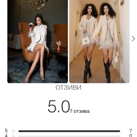
ОТЗИВИ
5.0
7 отзива
5
7
4
0