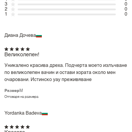
3
0
2
0
1
0
Диана Дочева
Великолепен!
Уникалено красива дреха. Подчерта моето излъчване
по великолепен вачин и остави хората около мен
очаровани. Истинско уау преживяване
Размер
M
Отговаря на размера
Yordanka Badeva