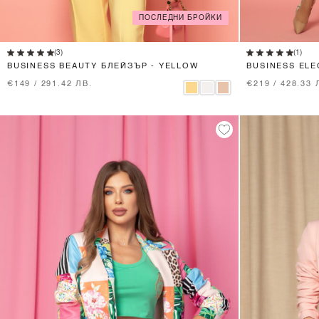
ПОСЛЕДНИ БРОЙКИ
XS
S
M
L
(3)
(1)
BUSINESS BEAUTY БЛЕЙЗЪР - YELLOW
BUSINESS ELE
BEIGE
€149 / 291.42 ЛВ.
€219 / 428.33 