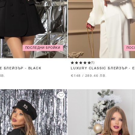
ПОСЛЕДНИ БРОЙКИ
ПОС
XS
S
M
L
XS
S
M
L
(1)
E БЛЕЙЗЪР - BLACK
LUXURY CLASSIC БЛЕЙЗЪР - 
ЛВ.
€148 / 289.46 ЛВ.