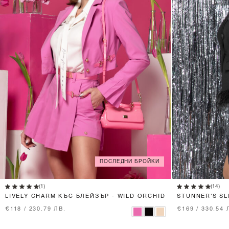
ПОСЛЕДНИ БРОЙКИ
XS
S
M
(1)
(14)
LIVELY CHARM КЪС БЛЕЙЗЪР - WILD ORCHID
STUNNER'S S
ПЕРА
€118 / 230.79 ЛВ.
€169 / 330.54 