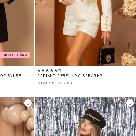
ЛЕДНИ БРОЙКИ
XS
S
M
(2)
ОТ БУКЛЕ -
RADIANT REBEL КЪС БЛЕЙЗЪР
€128 / 250.35 ЛВ.