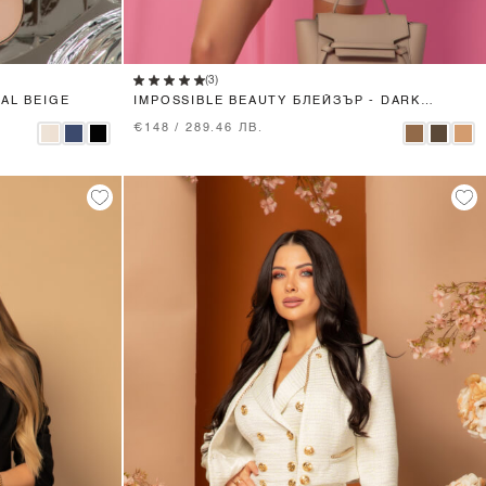
XS
S
M
L
(3)
AL BEIGE
IMPOSSIBLE BEAUTY БЛЕЙЗЪР - DARK
MOCHA
€148 / 289.46 ЛВ.