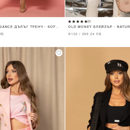
XS
S
M
L
XS
S
M
L
(2)
GANCE ДЪЛЪГ ТРЕНЧ - SOFT
OLD MONEY БЛЕЙЗЪР - NATUR
ЛВ.
€153 / 299.24 ЛВ.