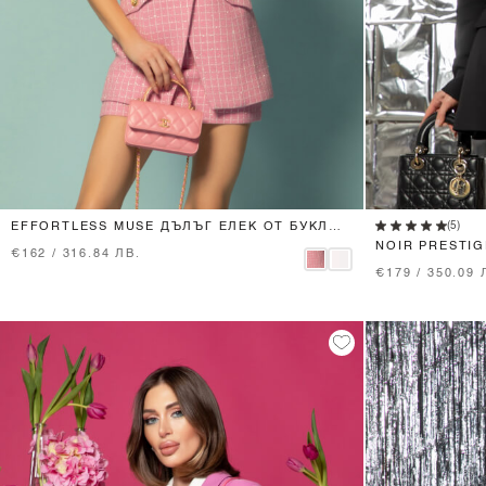
XS
S
M
L
(5)
EFFORTLESS MUSE ДЪЛЪГ ЕЛЕК ОТ БУКЛЕ -
PINK
NOIR PRESTIG
€162 / 316.84 ЛВ.
€179 / 350.09 