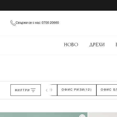
Свържи се с нас: 0700 20660
НОВО
ДРЕХИ
ЛИ
(62)
ФИЛТРИ
ОФИС РОКЛИ
(74)
ОФИС РИЗИ
(12)
ОФИС Б