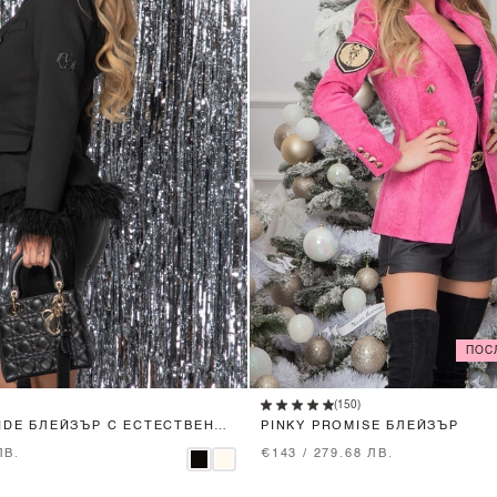
ПОС
XS
S
M
L
XS
S
M
L
(150)
LIDE БЛЕЙЗЪР С ЕСТЕСТВЕНИ
PINKY PROMISE БЛЕЙЗЪР
ЛВ.
€143 / 279.68 ЛВ.