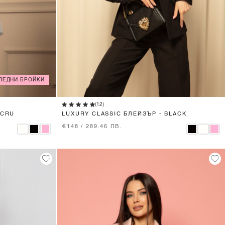
ЛЕДНИ БРОЙКИ
XS
S
M
L
(12)
ECRU
LUXURY CLASSIC БЛЕЙЗЪР - BLACK
€148 / 289.46 ЛВ.