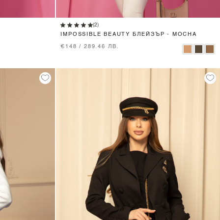
XS
S
M
L
(2)
IMPOSSIBLE BEAUTY БЛЕЙЗЪР - MOCHA
€148 / 289.46 ЛВ.