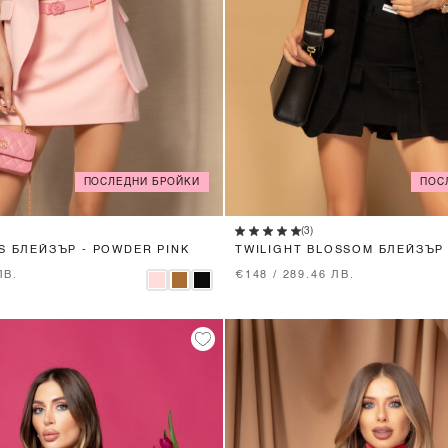
ПОСЛЕДНИ БРОЙКИ
ПОС
XS
S
M
L
XS
S
M
(3)
S БЛЕЙЗЪР - POWDER PINK
TWILIGHT BLOSSOM БЛЕЙЗЪР 
BLACK
ЛВ.
€148 / 289.46 ЛВ.