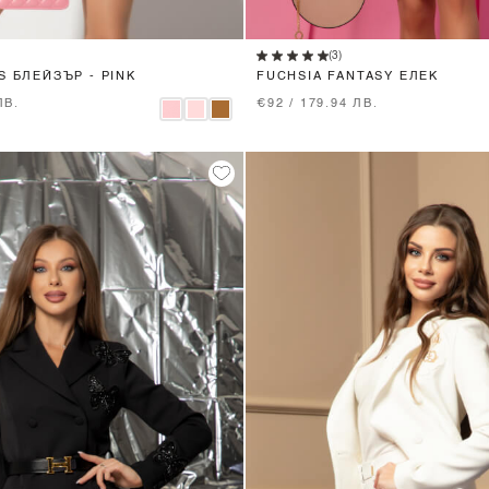
XS
S
M
L
XS
S
M
L
(3)
S БЛЕЙЗЪР - PINK
FUCHSIA FANTASY ЕЛЕК
ЛВ.
€92 / 179.94 ЛВ.