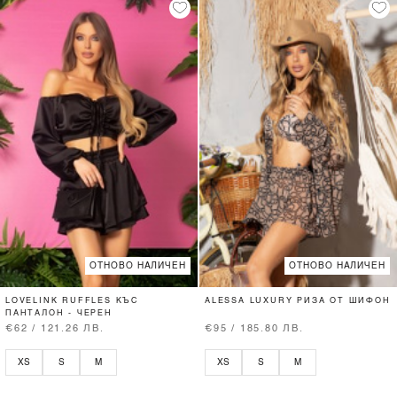
ОТНОВО НАЛИЧЕН
ОТНОВО НАЛИЧЕН
LOVELINK RUFFLES КЪС
ALESSA LUXURY РИЗА ОТ ШИФОН
ПАНТАЛОН - ЧЕРЕН
€62 / 121.26 ЛВ.
€95 / 185.80 ЛВ.
XS
S
M
XS
S
M