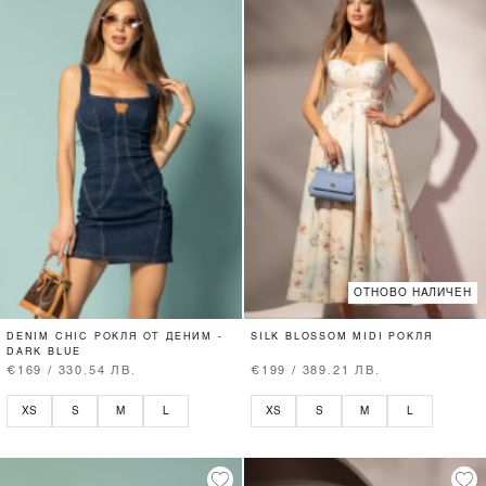
ОТНОВО НАЛИЧЕН
DENIM CHIC РОКЛЯ ОТ ДЕНИМ -
SILK BLOSSOM MIDI РОКЛЯ
DARK BLUE
€169 / 330.54 ЛВ.
€199 / 389.21 ЛВ.
XS
S
M
L
XS
S
M
L