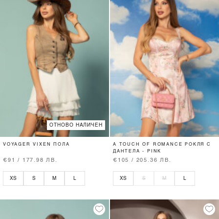
ОТНОВО НАЛИЧЕН
VOYAGER VIXEN ПОЛА
A TOUCH OF ROMANCE РОКЛЯ С
ДАНТЕЛА - PINK
€91 / 177.98 ЛВ.
€105 / 205.36 ЛВ.
XS
S
M
L
XS
S
M
L