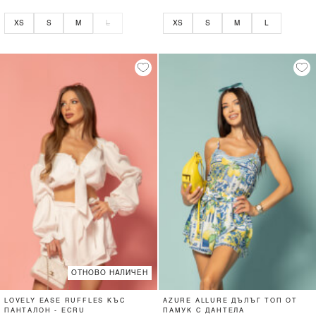
XS
S
M
L
XS
S
M
L
ОТНОВО НАЛИЧЕН
LOVELY EASE RUFFLES КЪС
AZURE ALLURE ДЪЛЪГ ТОП ОТ
ПАНТАЛОН - ECRU
ПАМУК С ДАНТЕЛА