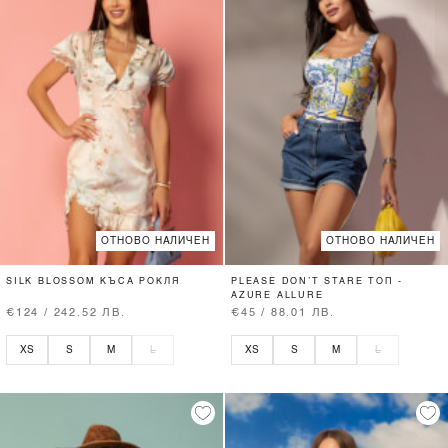
ОТНОВО НАЛИЧЕН
ОТНОВО НАЛИЧЕН
SILK BLOSSOM КЪСА РОКЛЯ
PLEASE DON’T STARE ТОП -
AZURE ALLURE
€124 / 242.52 ЛВ.
€45 / 88.01 ЛВ.
XS
S
M
L
XS
S
M
L