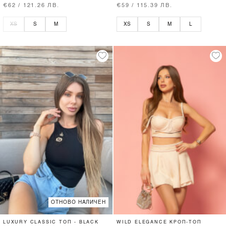
€62 / 121.26 ЛВ.
€59 / 115.39 ЛВ.
XS
S
M
XS
S
M
L
ОТНОВО НАЛИЧЕН
LUXURY CLASSIC ТОП - BLACK
WILD ELEGANCE КРОП-ТОП