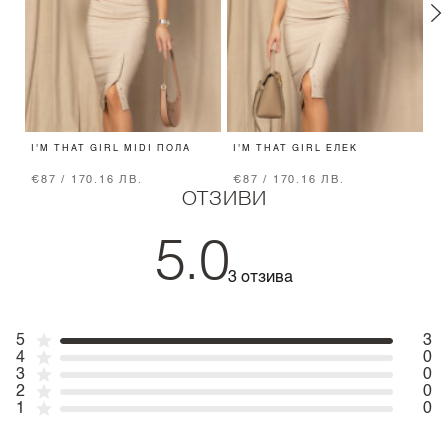
I'M THAT GIRL MIDI ПОЛА
I'M THAT GIRL ЕЛЕК
D
С
€87 / 170.16 ЛВ.
€87 / 170.16 ЛВ.
€
ОТЗИВИ
5.0
3 отзива
5
3
4
0
3
0
2
0
1
0