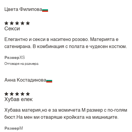
Цвета Филипова
Секси
Елегантно и секси в наситено розово. Материята е
сатенирана. В комбинация с полата е чудесен костюм.
Размер
XS
Отговаря на размера
Анна Костадинова
Хубав елек
Хубава материя,но е за момичета М размер с по-голям
бюст.На мен ми отваряше кройката на мишниците.
Размер
M