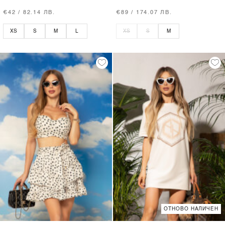
€42 / 82.14 ЛВ.
€89 / 174.07 ЛВ.
XS
S
M
L
XS
S
M
ОТНОВО НАЛИЧЕН