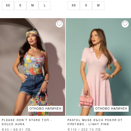
XS
S
M
L
XS
S
M
ОТНОВО НАЛИЧЕН
ОТНОВО НАЛИЧЕН
PLEASE DON’T STARE ТОП -
PASTEL MUSE КЪСА РОКЛЯ ОТ
DOLCE AURA
ПЛЕТИВО - LIGHT PINK
€45 / 88.01 ЛВ.
€119 / 232.74 ЛВ.