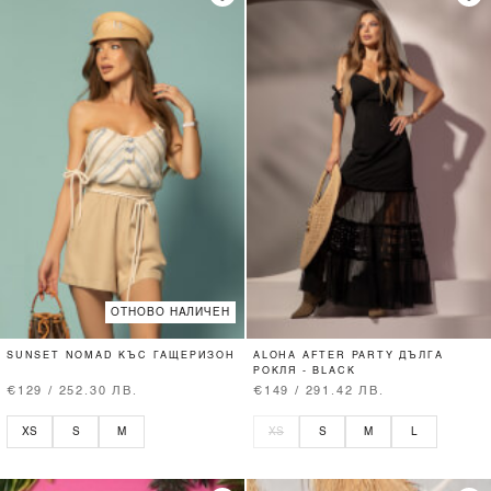
ОТНОВО НАЛИЧЕН
SUNSET NOMAD КЪС ГАЩЕРИЗОН
ALOHA AFTER PARTY ДЪЛГА
РОКЛЯ - BLACK
€129 / 252.30 ЛВ.
€149 / 291.42 ЛВ.
XS
S
M
XS
S
M
L