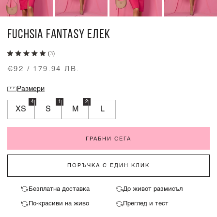
FUCHSIA FANTASY ЕЛЕК
(3)
€92 / 179.94 ЛВ.
Размери
4
1
2
XS
S
M
L
ГРАБНИ СЕГА
ПОРЪЧКА С ЕДИН КЛИК
Безплатна доставка
До живот размисъл
По-красиви на живо
Преглед и тест