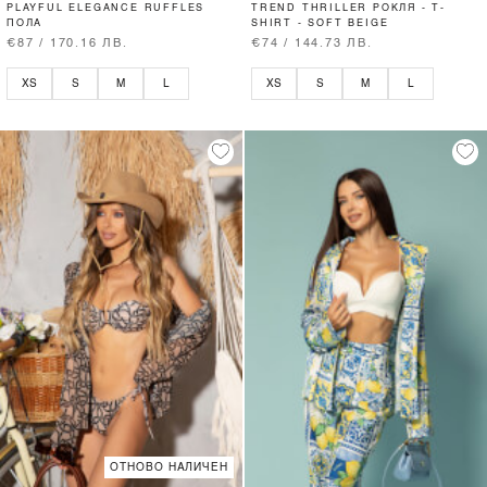
PLAYFUL ELEGANCE RUFFLES
TREND THRILLER РОКЛЯ - T-
ПОЛА
SHIRT - SOFT BEIGE
€87 / 170.16 ЛВ.
€74 / 144.73 ЛВ.
XS
S
M
L
XS
S
M
L
ОТНОВО НАЛИЧЕН