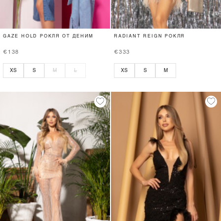
GAZE HOLD РОКЛЯ ОТ ДЕНИМ
RADIANT REIGN РОКЛЯ
€138
€333
XS
S
M
L
XS
S
M