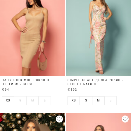
DAILY CHIC MIDI РОКЛЯ ОТ
SIMPLE GRACE ДЪЛГА РОКЛЯ -
ПЛЕТИВО - BEIGE
SECRET NATURE
€94
€132
XS
S
M
L
XS
S
M
L