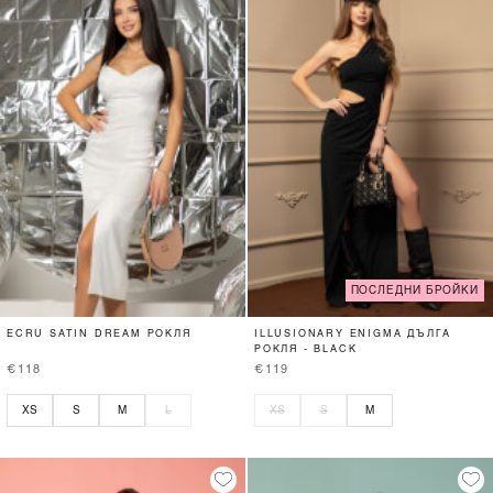
ПОСЛЕДНИ БРОЙКИ
ECRU SATIN DREAM РОКЛЯ
ILLUSIONARY ENIGMA ДЪЛГА
РОКЛЯ - BLACK
€118
€119
XS
S
M
L
XS
S
M