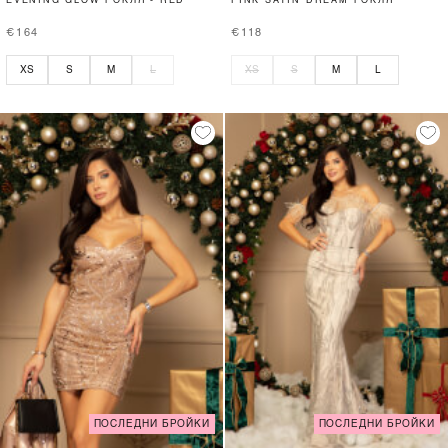
EVENING GLOW РОКЛЯ - RED
PINK SATIN DREAM РОКЛЯ
€164
€118
XS
S
M
L
XS
S
M
L
ПОСЛЕДНИ БРОЙКИ
ПОСЛЕДНИ БРОЙКИ