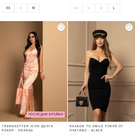
XS
S
M
XS
S
M
L
ПОСЛЕДНИ БРОЙКИ
TRENDSETTER ICON ДЪЛГА
REASON TO SMILE РОКЛЯ ОТ
РОКЛЯ - ORANGE
ПЛЕТИВО - BLACK