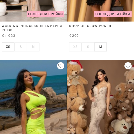
ПОСЛЕДНИ БРОЙКИ
ПОСЛЕДНИ БРОЙКИ
WALKING PRINCESS ПРЕМИЕРНА
DROP OF GLOW РОКЛЯ
РОКЛЯ
€1 023
€200
XS
S
M
XS
S
M