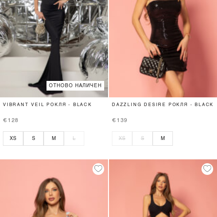
ОТНОВО НАЛИЧЕН
VIBRANT VEIL РОКЛЯ - BLACK
DAZZLING DESIRE РОКЛЯ - BLACK
€128
€139
XS
S
M
L
XS
S
M