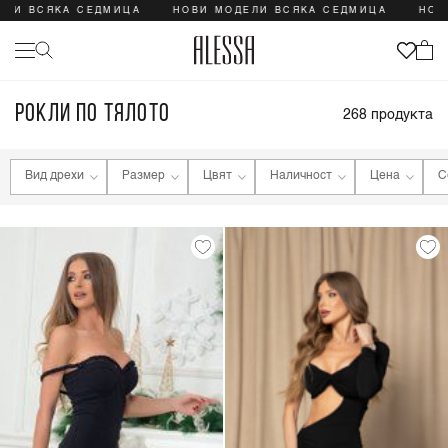
ВСЯКА СЕДМИЦА
НОВИ МОДЕЛИ ВСЯКА СЕДМИЦА
НОВИ МО
РОКЛИ ПО ТЯЛОТО
268
продукта
Вид дрехи
Размер
Цвят
Наличност
Цена
С