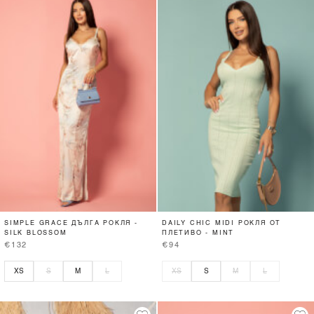
SIMPLE GRACE ДЪЛГА РОКЛЯ -
DAILY CHIC MIDI РОКЛЯ ОТ
SILK BLOSSOM
ПЛЕТИВО - MINT
€132
€94
XS
S
M
L
XS
S
M
L