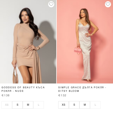
GODDESS OF BEAUTY КЪСА
SIMPLE GRACE ДЪЛГА РОКЛЯ -
РОКЛЯ - NUDE
DITSY BLOOM
€138
€132
XS
S
M
L
XS
S
M
L