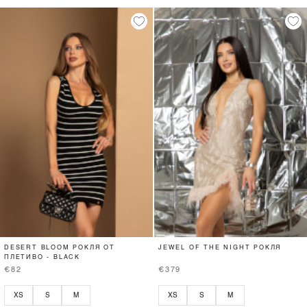
DESERT BLOOM РОКЛЯ ОТ
JEWEL OF THE NIGHT РОКЛЯ
ПЛЕТИВО - BLACK
€82
€379
XS
S
M
XS
S
M