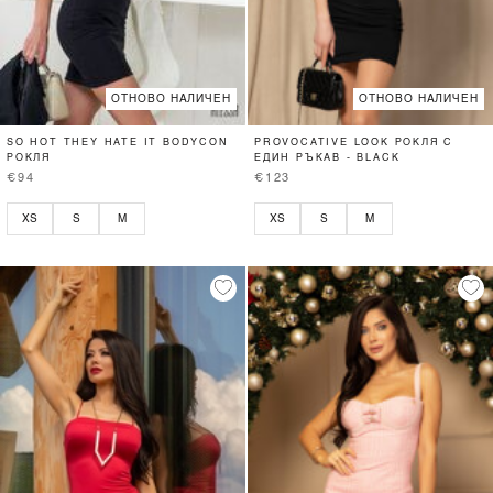
ОТНОВО НАЛИЧЕН
ОТНОВО НАЛИЧЕН
SO HOT THEY HATE IT BODYCON
PROVOCATIVE LOOK РОКЛЯ С
РОКЛЯ
ЕДИН РЪКАВ - BLACK
€94
€123
XS
S
M
XS
S
M