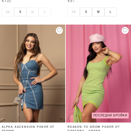
€122
€87
XS
S
M
L
XS
S
M
L
ПОСЛЕДНИ БРОЙКИ
ALPHA ASCENSION РОКЛЯ ОТ
REASON TO GROW РОКЛЯ ОТ