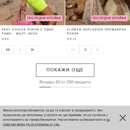
ПОСЛЕДНИ БРОЙКИ
ПОСЛЕДНИ БРОЙКИ
SEXY CHOICE РОКЛЯ С ЕДНО
FLOWER EXPLOSION ПРЕМИЕРНА
РАМО - ЖЪЛТ НЕОН
РОКЛЯ
€66
€614
XS
S
M
XS
S
M
ПОКАЖИ ОЩЕ
Виждаш
60
от
268
продукта
Alessa използва бисквитки, за да те улеснят в пазаруването. Ако
продължиш да използваш услугите ни, ще приемем, че си съгласна с
използването на такива бисквитки. Научи повече за бисквитките и
за
това как може да се откажеш от тях.