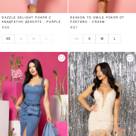
DAZZLE DELIGHT РОКЛЯ С
REASON TO SMILE РОКЛЯ ОТ
КВАДРАТНО ДЕКОЛТЕ - PURPLE
ПЛЕТИВО - CREAM
€66
€87
XS
S
M
L
XS
S
M
L