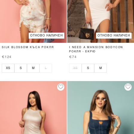
ОТНОВО НАЛИЧЕН
ОТНОВО НАЛИЧЕН
SILK BLOSSOM КЪСА РОКЛЯ
I NEED A MANSION BODYCON
РОКЛЯ - ЕКРЮ
€124
€74
XS
S
M
L
XS
S
M