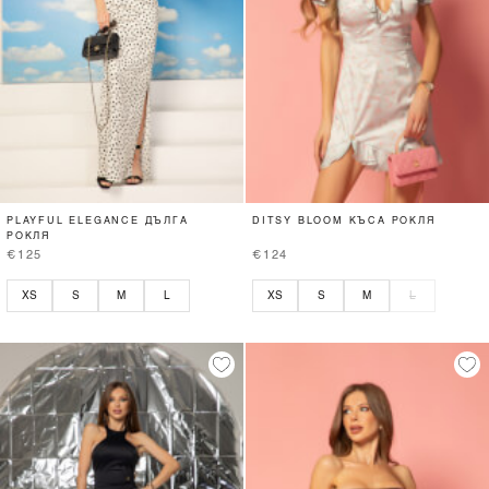
PLAYFUL ELEGANCE ДЪЛГА
DITSY BLOOM КЪСА РОКЛЯ
РОКЛЯ
€125
€124
XS
S
M
L
XS
S
M
L