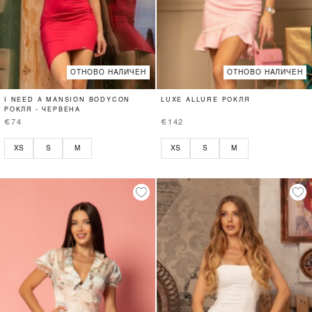
ОТНОВО НАЛИЧЕН
ОТНОВО НАЛИЧЕН
I NEED A MANSION BODYCON
LUXE ALLURE РОКЛЯ
РОКЛЯ - ЧЕРВЕНА
€74
€142
XS
S
M
XS
S
M