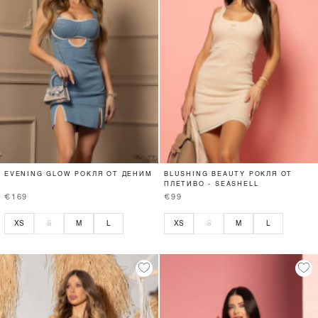
EVENING GLOW РОКЛЯ ОТ ДЕНИМ
BLUSHING BEAUTY РОКЛЯ ОТ
ПЛЕТИВО - SEASHELL
€169
€99
XS
S
M
L
XS
S
M
L