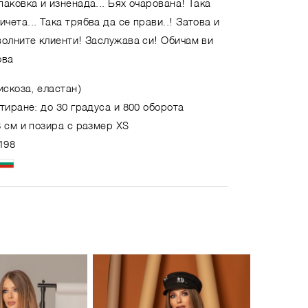
аковка и изненада... Бях очарована! Така
ета... Така трябва да се прави..! Затова и
волните клиенти! Заслужава си! Обичам ви
ова
искоза, еластан)
тиране: до 30 градуса и 800 оборота
 см и позира с размер XS
198