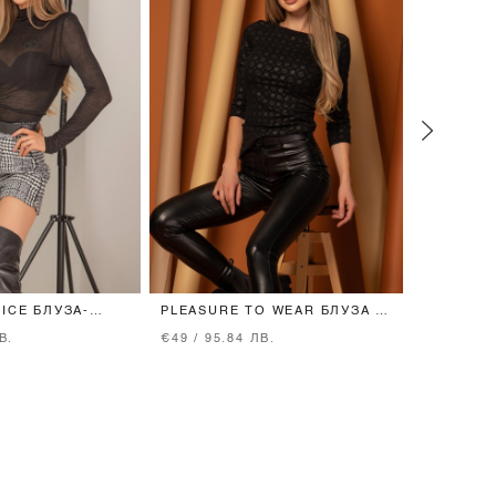
ICE БЛУЗА-
PLEASURE TO WEAR БЛУЗА С
OVERSIZ
О ПЛЕТИВО
3/4 РЪКАВ - BLACK
ПАНТАЛО
В.
€49 / 95.84 ЛВ.
€97 / 189