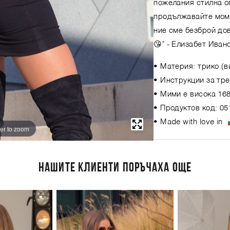
пожелания стилна оп
продължавайте момич
ние сме безброй до
😘"
- Елизабет Иван
• Материя: трико (в
• Инструкции за тре
• Мими е висока 168
• Продуктов код: 05
• Made with love in
er to zoom
НАШИТЕ КЛИЕНТИ ПОРЪЧАХА ОЩЕ