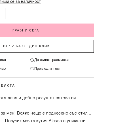
пиши се за наличност
ГРАБНИ СЕГА
ПОРЪЧКА С ЕДИН КЛИК
вка
До живот размисъл
иво
Преглед и тест
ОДУКТА
ота дава и добър резултат затова ви
за мен! Всяко нещо е поднесено със стил...
.. Получих моята кутия Аlessa с уникални