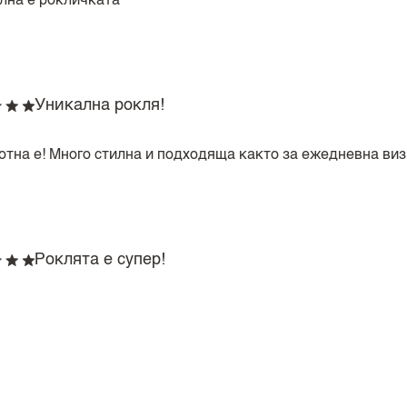
лна е рокличката
Уникална рокля!
отна е! Много стилна и подходяща както за ежедневна визи
Роклята е супер!