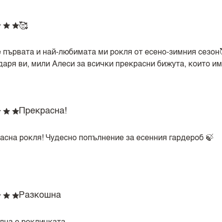
🥰
е първата и най-любимата ми рокля от есено-зимния сезон
даря ви, мили Алеси за всички прекрасни бижута, които им
Прекрасна!
асна рокля! Чудесно попълнение за есенния гардероб 🍃
Разкошна