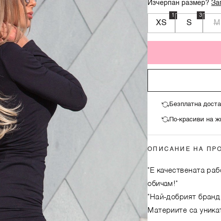
Изчерпан размер?
За
1
3
XS
S
M
Безплатна доста
По-красиви на ж
ОПИСАНИЕ НА ПР
"Е качествената раб
обичам!"
"Най-добрият бранд 
Материите са уникат