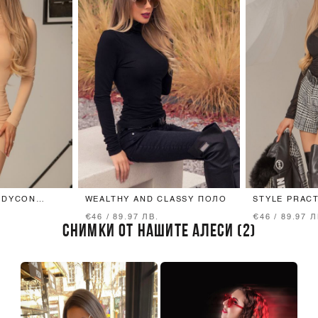
ODYCON
WEALTHY AND CLASSY ПОЛО
STYLE PRACT
ПОЛО - ФИН
€46 / 89.97 ЛВ.
€46 / 89.97 Л
СНИМКИ ОТ НАШИТЕ АЛЕСИ (2)