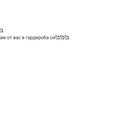
🥰
ам от вас в гардероба си🥰🥰🥰