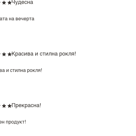
Чудесна
ата на вечерта
Красива и стилна рокля!
ва и стилна рокля!
Прекрасна!
ен продукт!