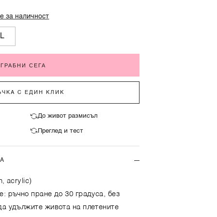
е за наличност
L
ГРАБНИ СЕГА
ЧКА С ЕДИН КЛИК
До живот размисъл
Преглед и тест
ТА
, acrylic)
е: ръчно пране до 30 градуса, без
да удължите живота на плетените