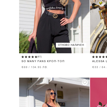
ОТНОВО НАЛИЧЕН
XS
S
M
(41)
SO MANY FANS КРОП-ТОП
ALESSA 
НИСКА 
€69 / 134.95 ЛВ.
€33 / 64