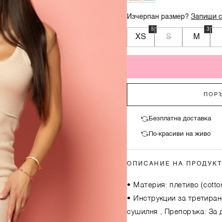
Изчерпан размер?
Запиши с
5
3
XS
S
M
ПОРЪ
Безплатна доставка
По-красиви на живо
ОПИСАНИЕ НА ПРОДУК
• Материя: плетиво (cotton
• Инструкции за третиран
сушилня , Препоръка: За 