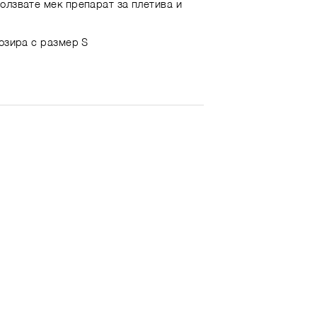
олзвате мек препарат за плетива и
позира с размер S