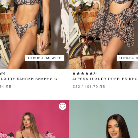
ОТНОВО НАЛИЧЕН
ОТНОВО 
XS
S
M
XS
S
M
(5)
(4)
LUXURY БАНСКИ БИКИНИ С
ALESSA LUXURY RUFFLES КЪС
ТАЛИЯ
ПАНТАЛОН ОТ ШИФОН
.54 ЛВ.
€52 / 101.70 ЛВ.