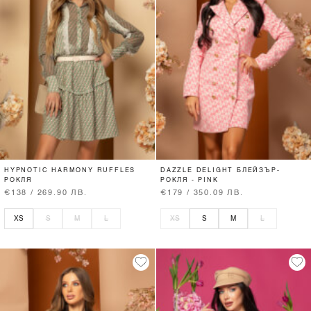
HYPNOTIC HARMONY RUFFLES
DAZZLE DELIGHT БЛЕЙЗЪР-
РОКЛЯ
РОКЛЯ - PINK
€138 / 269.90 ЛВ.
€179 / 350.09 ЛВ.
XS
S
M
L
XS
S
M
L