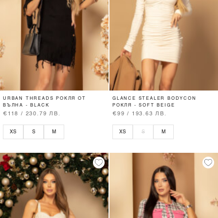
URBAN THREADS РОКЛЯ ОТ
GLANCE STEALER BODYCON
ВЪЛНА - BLACK
РОКЛЯ - SOFT BEIGE
€118 / 230.79 ЛВ.
€99 / 193.63 ЛВ.
XS
S
M
XS
S
M