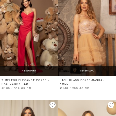
ИЗЧЕРПАНО
ИЗЧЕРПАНО
TIMELESS ELEGANCE РОКЛЯ -
HIGH CLASS РОКЛЯ-ПАЧКА -
RASPBERRY RED
NUDE
€189 / 369.65 ЛВ.
€148 / 289.46 ЛВ.