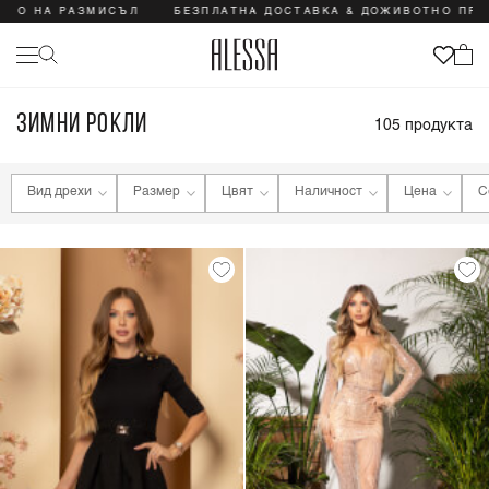
РАЗМИСЪЛ
БЕЗПЛАТНА ДОСТАВКА & ДОЖИВОТНО ПРАВО НА Р
ЗИМНИ РОКЛИ
105
продукта
Вид дрехи
Размер
Цвят
Наличност
Цена
С