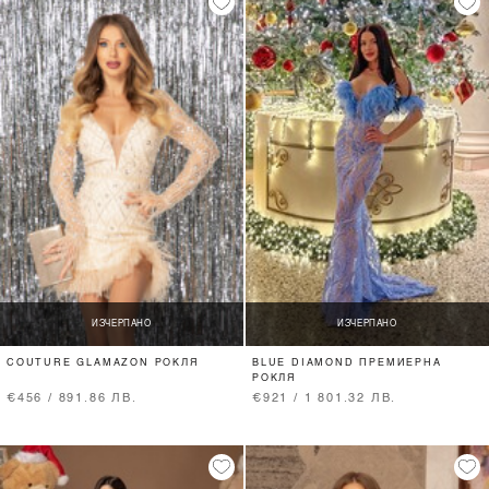
ИЗЧЕРПАНО
ИЗЧЕРПАНО
COUTURE GLAMAZON РОКЛЯ
BLUE DIAMOND ПРЕМИЕРНА
РОКЛЯ
€456 / 891.86 ЛВ.
€921 / 1 801.32 ЛВ.