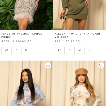
FLAME OF PASSION PLUNGE
ALESSA HNWI СПОРТНА РОКЛЯ -
РОКЛЯ
MILITARY
€665 / 1 300.63 ЛВ.
€87 / 170.16 ЛВ.
XS
S
M
XS
S
M
L