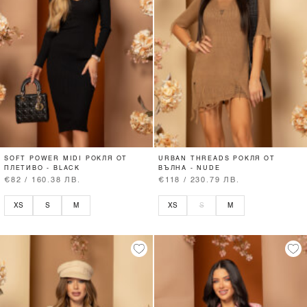
SOFT POWER MIDI РОКЛЯ ОТ
URBAN THREADS РОКЛЯ ОТ
ПЛЕТИВО - BLACK
ВЪЛНА - NUDE
€82 / 160.38 ЛВ.
€118 / 230.79 ЛВ.
XS
S
M
XS
S
M