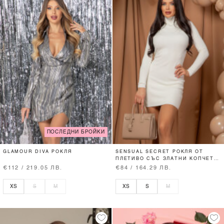
ПОСЛЕДНИ БРОЙКИ
GLAMOUR DIVA РОКЛЯ
SENSUAL SECRET РОКЛЯ ОТ
ПЛЕТИВО СЪС ЗЛАТНИ КОПЧЕТА
- ECRU
€112 / 219.05 ЛВ.
€84 / 164.29 ЛВ.
XS
S
M
XS
S
M