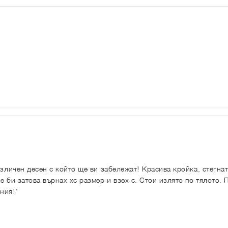
азличен десен с който ще ви забележат! Красива кройка, стегнат
е би затова върнах хс размер и взех с. Стои излято по тялото.
ния!"