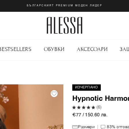
БЪЛГАРСКИЯТ PREMIUM МОДЕН ЛИДЕР
BESTSELLERS
ОБУВКИ
АКСЕСОАРИ
ЗА
ИЗЧЕРПАНО
Hypnotic Harmo
(6)
€77 / 150.60 лв.
Размери
83%
отгов