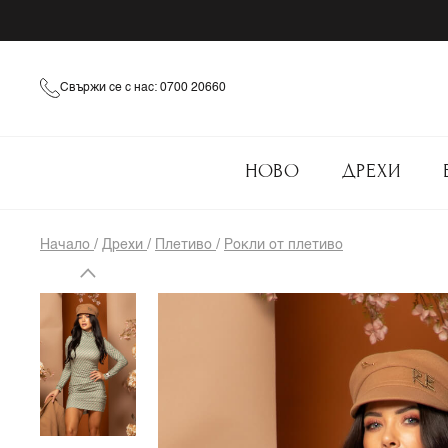
Свържи се с нас: 0700 20660
НОВО
ДРЕХИ
Начало
/
Дрехи
/
Плетиво
/
Рокли от плетиво