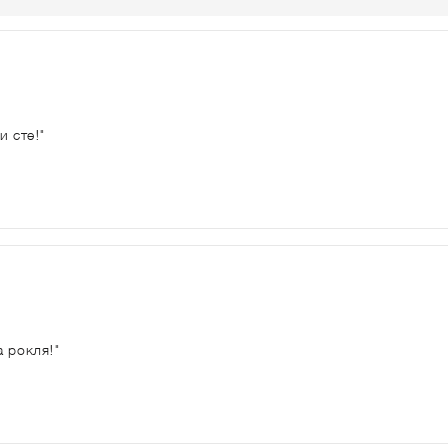
и сте!"
 рокля!"