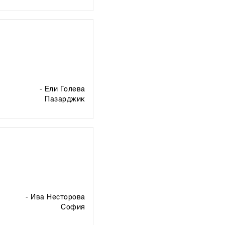
- Ели Голева
пазарджик
- Ива Нестoрова
софия