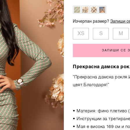
Изчерпан размер?
Запиши се
XS
S
M
ЗАПИШИ СЕ 
Прекрасна дамска рок
"Прекрасна дамска рокля.
цвят.Благодаря!"
• Материя: фино плетиво (
• Инструкции за третиране
• Мая е висока 169 см и п