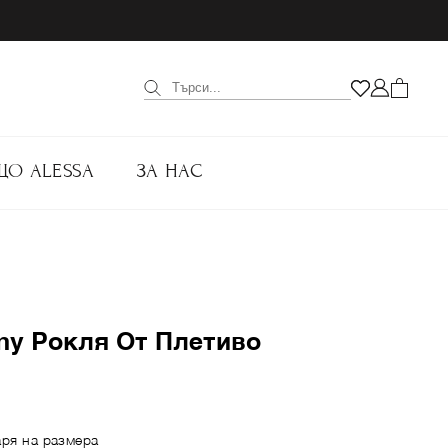
ЩО ALESSA
ЗА НАС
ny Рокля От Плетиво
аря на размера