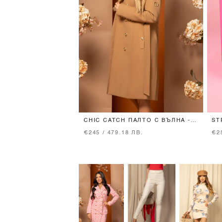
CHIC CATCH ПАЛТО С ВЪЛНА -
ST
BROWN
BR
€245 / 479.18 ЛВ.
€2