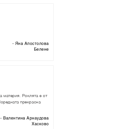
- Яна Апостолова
белене
а материя. Роклята е от
 Поредната прекрасна
- Валентина Арнаудова
хасково