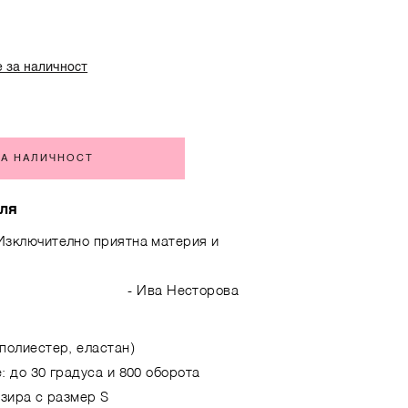
 за наличност
ЗА НАЛИЧНОСТ
ля
Изключително приятна материя и
- Ива Нестoрова
полиестер, еластан)
: до 30 градуса и 800 оборота
озира с размер S