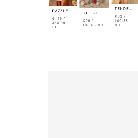
TENDER
DAZZLE
WILD
OFFICE
DELIGHT
€82 /
РОКЛЯ
STAR
€179 /
БЛЕЙЗЪР-
160.38
€99 /
ОТ
ПАНТАЛОН
350.09
РОКЛЯ -
ЛВ.
193.63 ЛВ.
ПЛЕТИВО
С
ЛВ.
PINK
- SOFT
ВГРАДЕН
BEIGE
КОЛАН -
SOFT
BEIGE