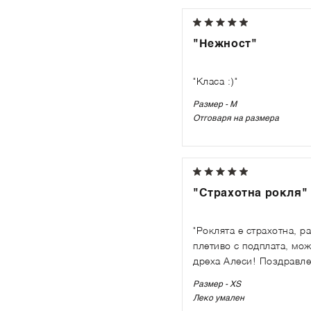
"Нежност"
"Класа :)"
Размер - M
Отговаря на размера
"Страхотна рокля"
"Роклята е страхотна, р
плетиво с подплата, мож
дреха Алеси! Поздравле
Размер - XS
Леко умален