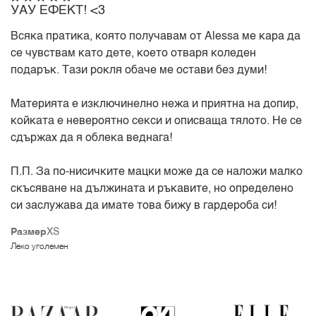
УАУ ЕФЕКТ! <3
Всяка пратика, която получавам от Alessa ме кара да
се чувствам като дете, което отваря коледен
подарък. Тази рокля обаче ме остави без думи!
Материята е изключинелно нежа и приятна на допир,
койката е невероятно секси и описваща тялото. Не се
сдържах да я облека веднага!
П.П. За по-нисичките мацки може да се наложи малко
скъсяване на дължината и ръкавите, но определено
си заслужава да имате това бижу в гардероба си!
Размер
XS
Леко уголемен