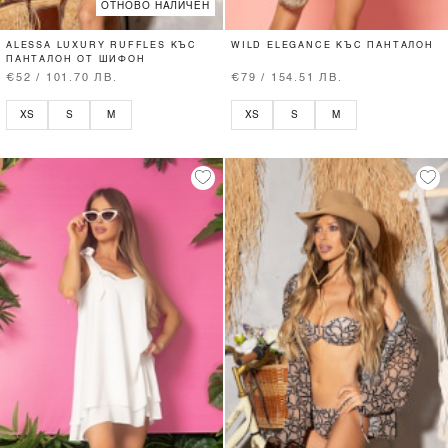
ОТНОВО НАЛИЧЕН
ALESSA LUXURY RUFFLES КЪС
WILD ELEGANCE КЪС ПАНТАЛОН
ПАНТАЛОН ОТ ШИФОН
€52 / 101.70 ЛВ.
€79 / 154.51 ЛВ.
XS
S
M
XS
S
M