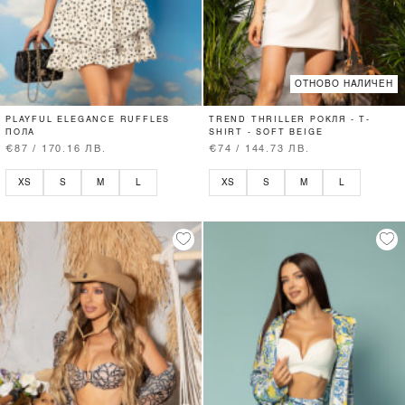
ОТНОВО НАЛИЧЕН
PLAYFUL ELEGANCE RUFFLES
TREND THRILLER РОКЛЯ - T-
ПОЛА
SHIRT - SOFT BEIGE
€87 / 170.16 ЛВ.
€74 / 144.73 ЛВ.
XS
S
M
L
XS
S
M
L