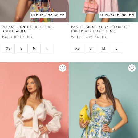
ОТНОВО НАЛИЧЕН
ОТНОВО НАЛИЧЕН
PLEASE DON’T STARE ТОП -
PASTEL MUSE КЪСА РОКЛЯ ОТ
DOLCE AURA
ПЛЕТИВО - LIGHT PINK
€45 / 88.01 ЛВ.
€119 / 232.74 ЛВ.
XS
S
M
L
XS
S
M
L