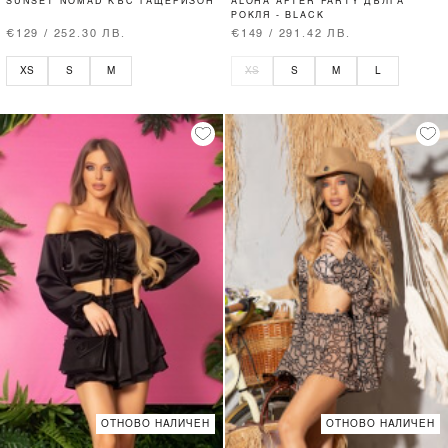
SUNSET NOMAD КЪС ГАЩЕРИЗОН
ALOHA AFTER PARTY ДЪЛГА
РОКЛЯ - BLACK
€129 / 252.30 ЛВ.
€149 / 291.42 ЛВ.
XS
S
M
XS
S
M
L
ОТНОВО НАЛИЧЕН
ОТНОВО НАЛИЧЕН