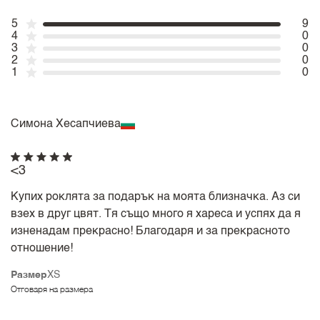
5
9
4
0
3
0
2
0
1
0
Симона Хесапчиева
<3
Купих роклята за подарък на моята близначка. Аз си
взех в друг цвят. Тя също много я хареса и успях да я
изненадам прекрасно! Благодаря и за прекрасното
отношение!
Размер
XS
Отговаря на размера