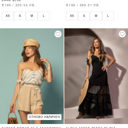
DARK BLUE
€169 / 330.54 ЛВ.
€199 / 389.21 ЛВ.
XS
S
M
L
XS
S
M
L
ОТНОВО НАЛИЧЕН