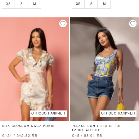
XS
S
M
XS
S
M
ОТНОВО НАЛИЧЕН
ОТНОВО НАЛИЧЕН
SILK BLOSSOM КЪСА РОКЛЯ
PLEASE DON’T STARE ТОП -
AZURE ALLURE
€124 / 242.52 ЛВ.
€45 / 88.01 ЛВ.