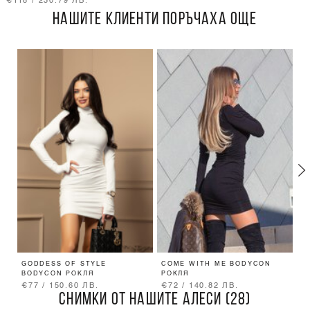
€118 / 230.79 ЛВ.
НАШИТЕ КЛИЕНТИ ПОРЪЧАХА ОЩЕ
GODDESS OF STYLE
COME WITH ME BODYCON
A
BODYCON РОКЛЯ
РОКЛЯ
П
€77 / 150.60 ЛВ.
€72 / 140.82 ЛВ.
€
СНИМКИ ОТ НАШИТЕ АЛЕСИ (28)