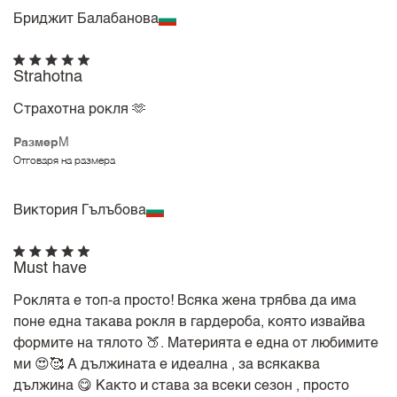
Бриджит Балабанова
Strahotna
Страхотна рокля 🫶
Размер
M
Отговаря на размера
Виктория Гълъбова
Must have
Роклята е топ-а просто! Всяка жена трябва да има
поне една такава рокля в гардероба, която извайва
формите на тялото 🍑. Материята е една от любимите
ми 😍🥰 А дължината е идеална , за всякаква
дължина 😋 Както и става за всеки сезон , просто