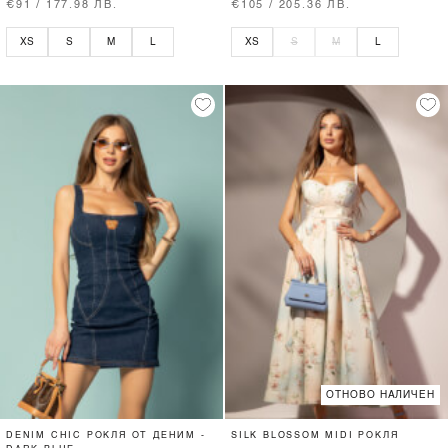
€91 / 177.98 ЛВ.
€105 / 205.36 ЛВ.
XS
S
M
L
XS
S
M
L
ОТНОВО НАЛИЧЕН
DENIM CHIC РОКЛЯ ОТ ДЕНИМ -
SILK BLOSSOM MIDI РОКЛЯ