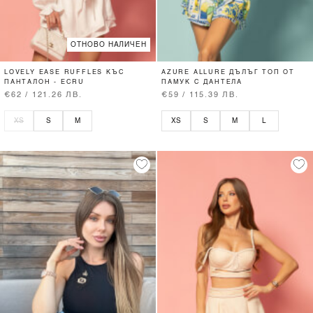
ОТНОВО НАЛИЧЕН
LOVELY EASE RUFFLES КЪС
AZURE ALLURE ДЪЛЪГ ТОП ОТ
ПАНТАЛОН - ECRU
ПАМУК С ДАНТЕЛА
€62 / 121.26 ЛВ.
€59 / 115.39 ЛВ.
XS
S
M
XS
S
M
L