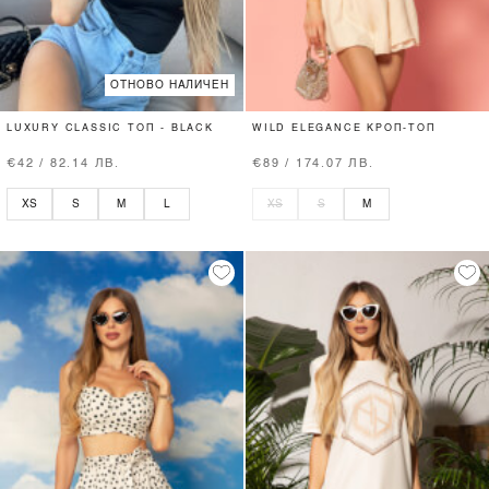
ОТНОВО НАЛИЧЕН
LUXURY CLASSIC ТОП - BLACK
WILD ELEGANCE КРОП-ТОП
€42 / 82.14 ЛВ.
€89 / 174.07 ЛВ.
XS
S
M
L
XS
S
M