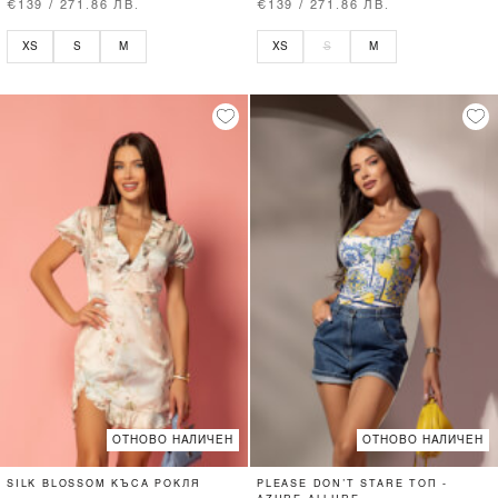
€139 / 271.86 ЛВ.
€139 / 271.86 ЛВ.
XS
S
M
XS
S
M
ОТНОВО НАЛИЧЕН
ОТНОВО НАЛИЧЕН
SILK BLOSSOM КЪСА РОКЛЯ
PLEASE DON’T STARE ТОП -