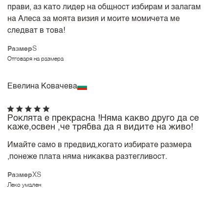
прави, аз като лидер на общност избирам и залагам
на Алеса за моята визия и моите момичета ме
следват в това!
Размер
S
Отговаря на размера
Евелина Ковачева
Роклята е прекрасна !Няма какво друго да се
каже,освен ,че трябва да я видите на живо!
Имайте само в предвид,когато избирате размера
,понеже плата няма никаква разтегливост.
Размер
XS
Леко умален