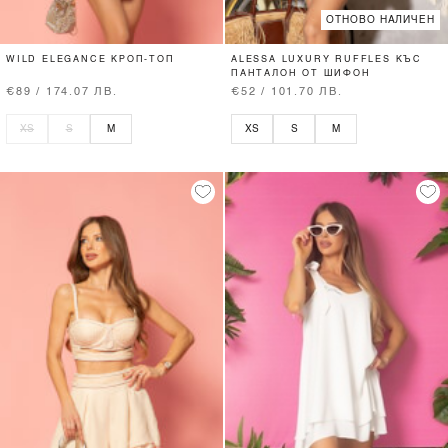
ОТНОВО НАЛИЧЕН
WILD ELEGANCE КРОП-ТОП
ALESSA LUXURY RUFFLES КЪС
ПАНТАЛОН ОТ ШИФОН
€89 / 174.07 ЛВ.
€52 / 101.70 ЛВ.
XS
S
M
XS
S
M