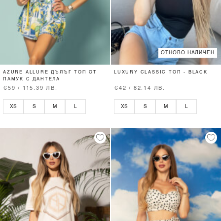
ОТНОВО НАЛИЧЕН
AZURE ALLURE ДЪЛЪГ ТОП ОТ
LUXURY CLASSIC ТОП - BLACK
ПАМУК С ДАНТЕЛА
€59 / 115.39 ЛВ.
€42 / 82.14 ЛВ.
XS
S
M
L
XS
S
M
L