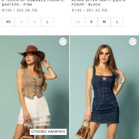
A TOUCH OF ROMANCE РОКЛЯ С
ALOHA AFTER PARTY ДЪЛГА
ДАНТЕЛА - PINK
РОКЛЯ - BLACK
€105 / 205.36 ЛВ.
€149 / 291.42 ЛВ.
XS
S
M
L
XS
S
M
L
ОТНОВО НАЛИЧЕН