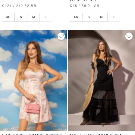
AZURE ALLURE
€124 / 242.52 ЛВ.
€45 / 88.01 ЛВ.
XS
S
M
L
XS
S
M
L