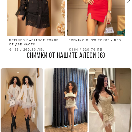
REFINED RADIANCE РОКЛЯ
EVENING GLOW РОКЛЯ - RED
M
ОТ ДВЕ ЧАСТИ
П
€133 / 260.13 ЛВ.
€164 / 320.76 ЛВ.
€
СНИМКИ ОТ НАШИТЕ АЛЕСИ (6)