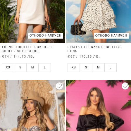
ОТНОВО НАЛИЧЕН
ОТНОВО НАЛИЧЕН
TREND THRILLER РОКЛЯ - T-
PLAYFUL ELEGANCE RUFFLES
SHIRT - SOFT BEIGE
ПОЛА
€74 / 144.73 ЛВ.
€87 / 170.16 ЛВ.
XS
S
M
L
XS
S
M
L