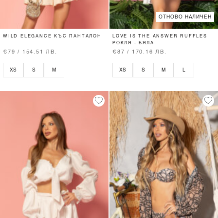
ОТНОВО НАЛИЧЕН
WILD ELEGANCE КЪС ПАНТАЛОН
LOVE IS THE ANSWER RUFFLES
РОКЛЯ - БЯЛА
€79 / 154.51 ЛВ.
€87 / 170.16 ЛВ.
XS
S
M
XS
S
M
L