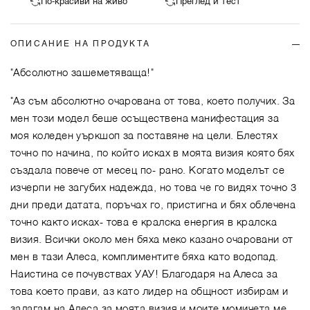
По-красиви на живо
Преглед и тест
ОПИСАНИЕ НА ПРОДУКТА
"Абсолютно зашеметяваща!"
"Аз съм абсолютно очарована от това, което получих. За
мен този модел беше осъществена манифестация за
моя коледен уъркшоп за поставяне на цели. Блестях
точно по начина, по който исках в моята визия която бях
създала повече от месец по- рано. Когато моделът се
изчерпи не загубих надежда, но това че го видях точно 3
дни преди датата, поръчах го, пристигна и бях облечена
точно както исках- това е кралска енергия в кралска
визия. Всички около мен бяха меко казано очаровани от
мен в тази Алеса, комплиментите бяха като водопад.
Наистина се почувствах УАУ! Благодаря на Алеса за
това което прави, аз като лидер на общност избирам и
залагам на Алеса за моята визия и моите момичета ме