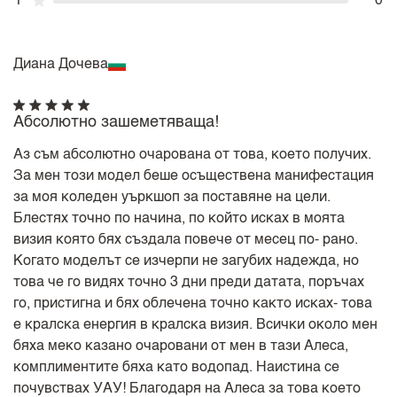
1
0
Диана Дочева
Абсолютно зашеметяваща!
Аз съм абсолютно очарована от това, което получих.
За мен този модел беше осъществена манифестация
за моя коледен уъркшоп за поставяне на цели.
Блестях точно по начина, по който исках в моята
визия която бях създала повече от месец по- рано.
Когато моделът се изчерпи не загубих надежда, но
това че го видях точно 3 дни преди датата, поръчах
го, пристигна и бях облечена точно както исках- това
е кралска енергия в кралска визия. Всички около мен
бяха меко казано очаровани от мен в тази Алеса,
комплиментите бяха като водопад. Наистина се
почувствах УАУ! Благодаря на Алеса за това което