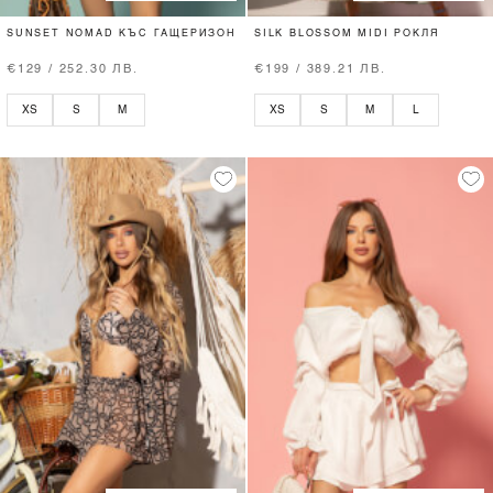
SUNSET NOMAD КЪС ГАЩЕРИЗОН
SILK BLOSSOM MIDI РОКЛЯ
€129 / 252.30 ЛВ.
€199 / 389.21 ЛВ.
XS
S
M
XS
S
M
L