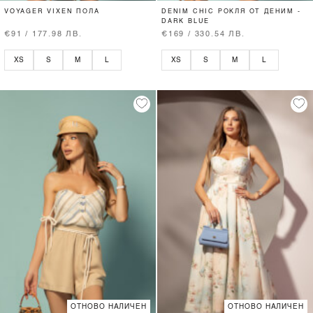
VOYAGER VIXEN ПОЛА
DENIM CHIC РОКЛЯ ОТ ДЕНИМ -
DARK BLUE
€91 / 177.98 ЛВ.
€169 / 330.54 ЛВ.
XS
S
M
L
XS
S
M
L
ОТНОВО НАЛИЧЕН
ОТНОВО НАЛИЧЕН