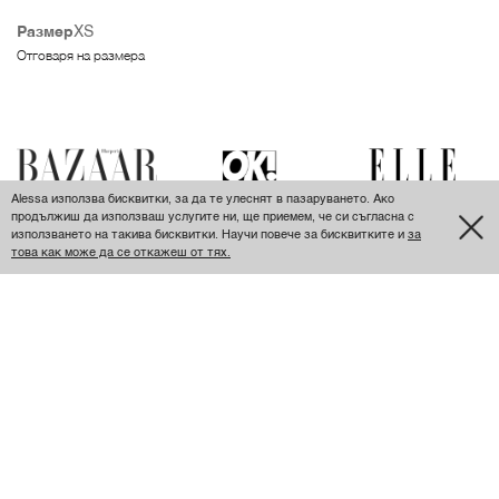
Размер
XS
Отговаря на размера
Alessa използва бисквитки, за да те улеснят в пазаруването. Ако
продължиш да използваш услугите ни, ще приемем, че си съгласна с
използването на такива бисквитки. Научи повече за бисквитките и
за
това как може да се откажеш от тях.
ПОСЛЕДНО РАЗГЛЕДАНИ