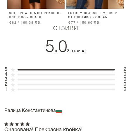
SOFT POWER MIDI РОКЛЯ ОТ
LUXURY CLASSIC ПУЛОВЕР
R
ПЛЕТИВО - BLACK
ОТ ПЛЕТИВО - CREAM
Б
€82 / 160.38 ЛВ.
€77 / 150.60 ЛВ.
€
ОТЗИВИ
5.0
2 отзива
5
2
4
0
3
0
2
0
1
0
Ралица Константинова
Очарована! Прекрасна кройка!