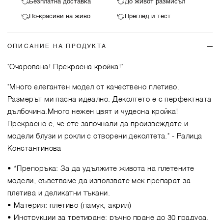
Безплатна доставка
До живот размисъл
По-красиви на живо
Преглед и тест
ОПИСАНИЕ НА ПРОДУКТА
"Очарована! Прекрасна кройка!"
"Много елегантен модел от качествено плетиво.
Размерът ми пасна идеално. Деколтето е с перфектната
дълбочина.Много нежен цвят и чудесна кройка!
Прекрасно е, че сте започнали да произвеждате и
модели блузи и рокли с отворени деколтета."
- Ралица
Константинова
• *Препоръка: За да удължите живота на плетените
модели, съветваме да използвате мек препарат за
плетива и деликатни тъкани.
• Материя: плетиво (памук, акрил)
• Инструкции за третиране: ръчно пране до 30 градуса,