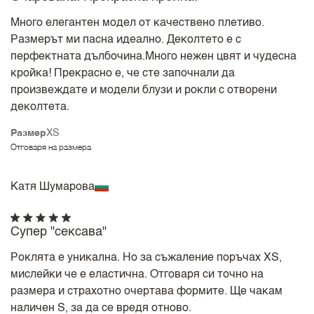
Много елегантен модел от качествено плетиво.
Размерът ми пасна идеално. Деколтето е с
перфектната дълбочина.Много нежен цвят и чудесна
кройка! Прекрасно е, че сте започнали да
произвеждате и модели блузи и рокли с отворени
деколтета.
Размер
XS
Отговаря на размера
Катя Шумарова
Супер "сексава"
Роклята е уникална. Но за съжаление поръчах XS,
мислейки че е еластична. Отговаря си точно на
размера и страхотно очертава формите. Ще чакам
наличен S, за да се вредя отново.