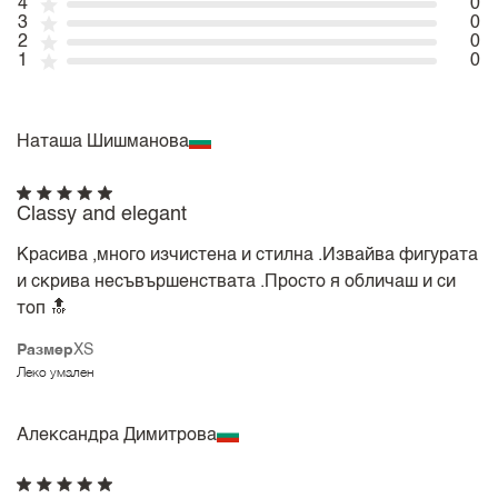
4
0
3
0
2
0
1
0
Наташа Шишманова
Classy and elegant
Красива ,много изчистена и стилна .Извайва фигурата
и скрива несъвършенствата .Просто я обличаш и си
топ 🔝
Размер
XS
Леко умален
Александра Димитрова