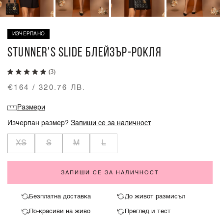
ИЗЧЕРПАНО
STUNNER'S SLIDE БЛЕЙЗЪР-РОКЛЯ
(3)
€164 / 320.76 ЛВ.
Размери
Изчерпан размер?
Запиши се за наличност
XS
S
M
L
ЗАПИШИ СЕ ЗА НАЛИЧНОСТ
Безплатна доставка
До живот размисъл
По-красиви на живо
Преглед и тест