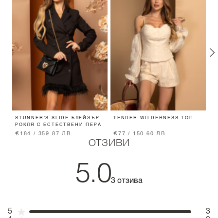
STUNNER'S SLIDE БЛЕЙЗЪР-
TENDER WILDERNESS ТОП
S
РОКЛЯ С ЕСТЕСТВЕНИ ПЕРА
П
€184 / 359.87 ЛВ.
€77 / 150.60 ЛВ.
€
ОТЗИВИ
5.0
3 отзива
5
3