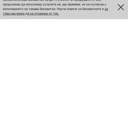
Alessa използва бисквитки, за да те улеснят в пазаруването. Ако
продължиш да използваш услугите ни, ще приемем, че си съгласна с
използването на такива бисквитки. Научи повече за бисквитките и
за
това как може да се откажеш от тях.
ПОСЛЕДНО РАЗГЛЕДАНИ