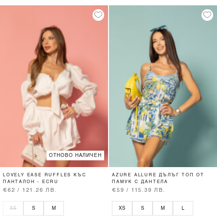
ОТНОВО НАЛИЧЕН
LOVELY EASE RUFFLES КЪС
AZURE ALLURE ДЪЛЪГ ТОП ОТ
ПАНТАЛОН - ECRU
ПАМУК С ДАНТЕЛА
€62 / 121.26 ЛВ.
€59 / 115.39 ЛВ.
XS
S
M
XS
S
M
L