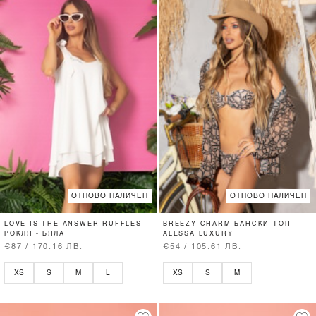
ОТНОВО НАЛИЧЕН
ОТНОВО НАЛИЧЕН
LOVE IS THE ANSWER RUFFLES
BREEZY CHARM БАНСКИ ТОП -
РОКЛЯ - БЯЛА
ALESSA LUXURY
€87 / 170.16 ЛВ.
€54 / 105.61 ЛВ.
XS
S
M
L
XS
S
M