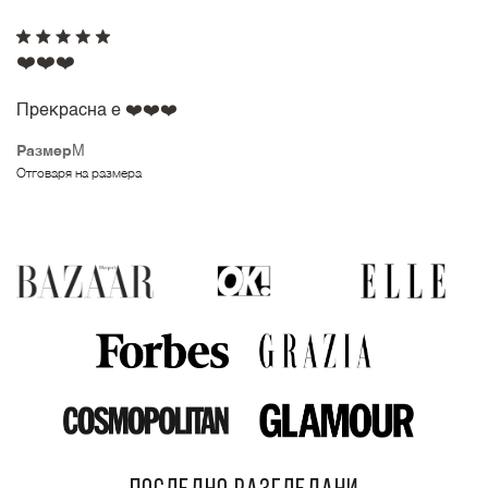
❤️❤️❤️
Прекрасна е ❤️❤️❤️
Размер
M
Отговаря на размера