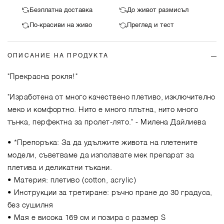
Безплатна доставка
До живот размисъл
По-красиви на живо
Преглед и тест
ОПИСАНИЕ НА ПРОДУКТА
"Прекрасна рокля!"
"Изработена от много качествено плетиво, изключително
меко и комфортно. Нито е много плътна, нито много
тънка, перфектна за пролет-лято."
- Милена Дайлиева
• *Препоръка: За да удължите живота на плетените
модели, съветваме да използвате мек препарат за
плетива и деликатни тъкани.
• Материя: плетиво (cotton, acrylic)
• Инструкции за третиране: ръчно пране до 30 градуса,
без сушилня
• Мая е висока 169 см и позира с размер S