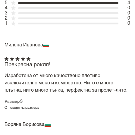
5
4
4
0
3
0
2
0
1
0
Милена Иванова
Прекрасна рокля!
Изработена от много качествено плетиво,
изключително меко и комфортно. Нито е много
плътна, нито много тънка, перфектна за пролет-лято.
Размер
S
Отговаря на размера
Боряна Борисова