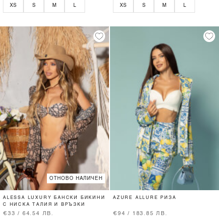
XS
S
M
L
XS
S
M
L
ОТНОВО НАЛИЧЕН
ALESSA LUXURY БАНСКИ БИКИНИ
AZURE ALLURE РИЗА
С НИСКА ТАЛИЯ И ВРЪЗКИ
€33 / 64.54 ЛВ.
€94 / 183.85 ЛВ.