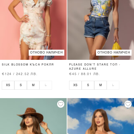
ОТНОВО НАЛИЧЕН
ОТНОВО НАЛИЧЕН
SILK BLOSSOM КЪСА РОКЛЯ
PLEASE DON’T STARE ТОП -
AZURE ALLURE
€124 / 242.52 ЛВ.
€45 / 88.01 ЛВ.
XS
S
M
L
XS
S
M
L