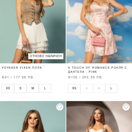
ОТНОВО НАЛИЧЕН
VOYAGER VIXEN ПОЛА
A TOUCH OF ROMANCE РОКЛЯ С
ДАНТЕЛА - PINK
€91 / 177.98 ЛВ.
€105 / 205.36 ЛВ.
XS
S
M
L
XS
S
M
L