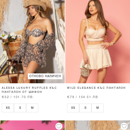
ОТНОВО НАЛИЧЕН
ALESSA LUXURY RUFFLES КЪС
WILD ELEGANCE КЪС ПАНТАЛОН
ПАНТАЛОН ОТ ШИФОН
€52 / 101.70 ЛВ.
€79 / 154.51 ЛВ.
XS
S
M
XS
S
M