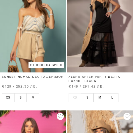
ОТНОВО НАЛИЧЕН
SUNSET NOMAD КЪС ГАЩЕРИЗОН
ALOHA AFTER PARTY ДЪЛГА
РОКЛЯ - BLACK
€129 / 252.30 ЛВ.
€149 / 291.42 ЛВ.
XS
S
M
XS
S
M
L