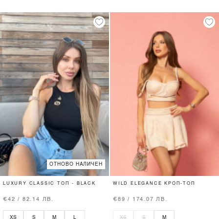
ОТНОВО НАЛИЧЕН
LUXURY CLASSIC ТОП - BLACK
WILD ELEGANCE КРОП-ТОП
€42 / 82.14 ЛВ.
€89 / 174.07 ЛВ.
XS
S
M
L
XS
S
M