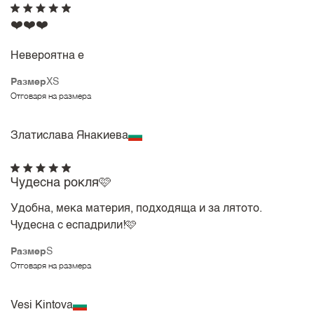
❤️❤️❤️
Невероятна е
Размер
XS
Отговаря на размера
Златислава Янакиева
Чудесна рокля🩷
Удобна, мека материя, подходяща и за лятото.
Чудесна с еспадрили!🩷
Размер
S
Отговаря на размера
Vesi Kintova