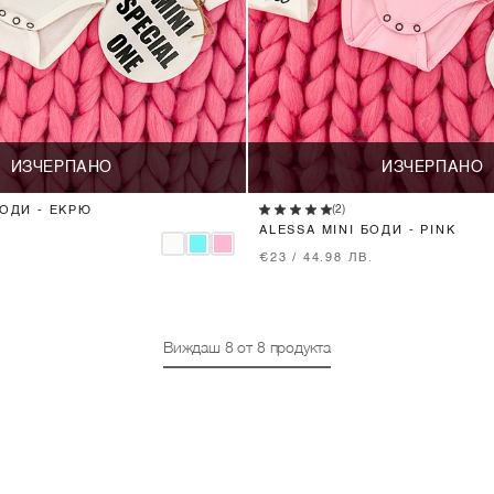
ИЗЧЕРПАНО
ИЗЧЕРПАНО
(2)
БОДИ - ЕКРЮ
ALESSA MINI БОДИ - PINK
.
€23 / 44.98 ЛВ.
Виждаш
8
от
8
продукта