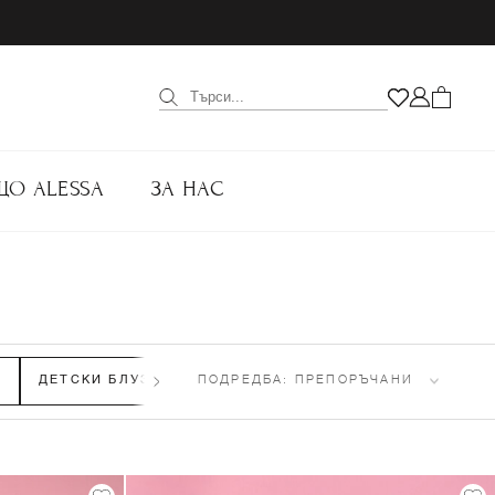
ЩО ALESSA
ЗА НАС
)
ДЕТСКИ БЛУЗИ И ЖИЛЕТКИ
ПОДРЕДБА:
(42)
ПРЕПОРЪЧАНИ
ДЕТСКИ ПАНТАЛОН