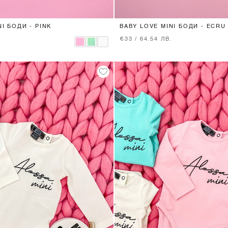
I БОДИ - PINK
BABY LOVE MINI БОДИ - ECRU
.
€33 / 64.54 ЛВ.