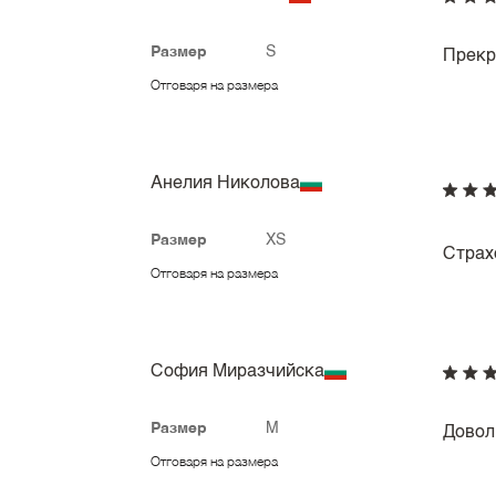
Размер
S
Прекр
Отговаря на размера
Анелия Николова
Размер
XS
Страх
Отговаря на размера
София Миразчийска
Размер
M
Довол
Отговаря на размера