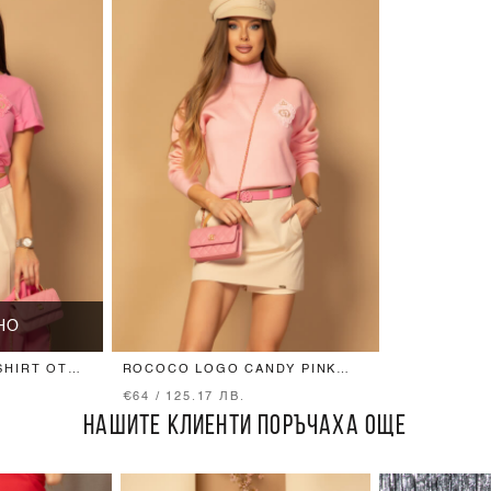
НО
SHIRT ОТ
ROCOCO LOGO CANDY PINK
КОЛАН - ТЕСЕН С CANDY PINK
€64 / 125.17 ЛВ.
ТОКА
НАШИТЕ КЛИЕНТИ ПОРЪЧАХА ОЩЕ