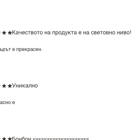
Качеството на продукта е на световно ниво!
ърът е прекрасен.
Уникално
асно е
Бонбон 🍬🍬🍬🍬🍬🍬🍬🍬🍬🍬