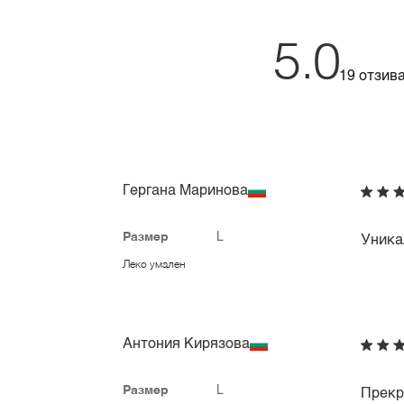
5.0
19 отзив
Гергана Маринова
Размер
L
Уника
Леко умален
Антония Кирязова
Размер
L
Прекр