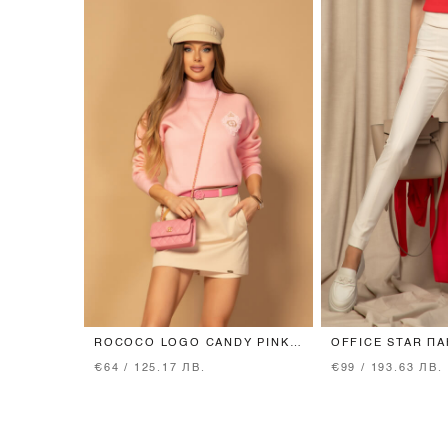
ROCOCO LOGO CANDY PINK
OFFICE STAR П
КОЛАН - ТЕСЕН С CANDY
ВГРАДЕН КОЛАН
€64 / 125.17 ЛВ.
€99 / 193.63 ЛВ.
PINK ТОКА
BEIGE