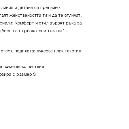
 линия и детайл са прецизно
таят женствеността ти и да те отличат.
риали: Комфорт и стил вървят ръка за
дбора на първокласни тъкани."
-
стер), подплата: луксозен лек текстил
е: химическо чистене
позира с размер S