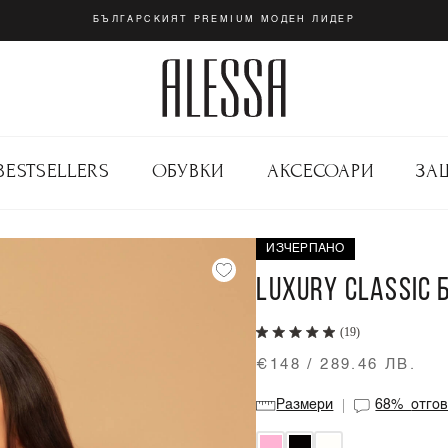
БЪЛГАРСКИЯТ PREMIUM МОДЕН ЛИДЕР
BESTSELLERS
ОБУВКИ
АКСЕСОАРИ
ЗА
ИЗЧЕРПАНО
LUXURY CLASSIC 
(19)
€148 / 289.46 ЛВ.
Размери
68%
отго