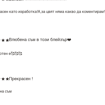
асен като изработка!А,за цвят няма какво да коментирам!
Влюбена съм в този блейзър❤️
отен е🥰🥰🥰
Прекрасен !
на съм