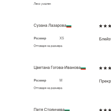
Леко умален
Сузана Лазарова
Размер
XS
Блейз
Отговаря на размера
Цветана Гогова-Иванова
Размер
M
Прекр
Отговаря на размера
Петя Стоянчева