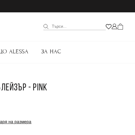
ЩО ALESSA
ЗА НАС
БЛЕЙЗЪР - PINK
варя на размера