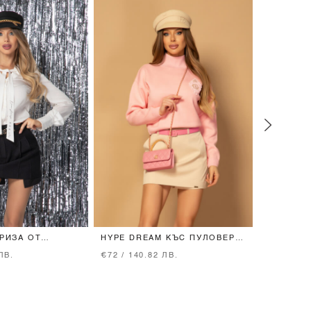
 РИЗА ОТ
HYPE DREAM КЪС ПУЛОВЕР -
LUXURY 
ОРЖЕТ - ЕКРЮ
PINK
BLACK
ЛВ.
€72 / 140.82 ЛВ.
€148 / 28