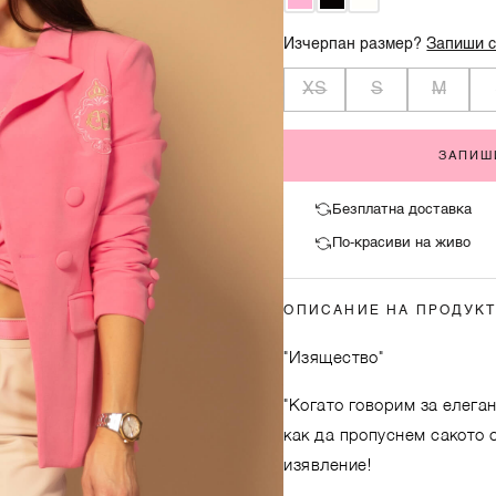
Изчерпан размер?
Запиши с
XS
S
M
ЗАПИШ
Безплатна доставка
По-красиви на живо
ОПИСАНИЕ НА ПРОДУК
"Изящество"
"Когато говорим за елега
как да пропуснем сакото о
изявление!