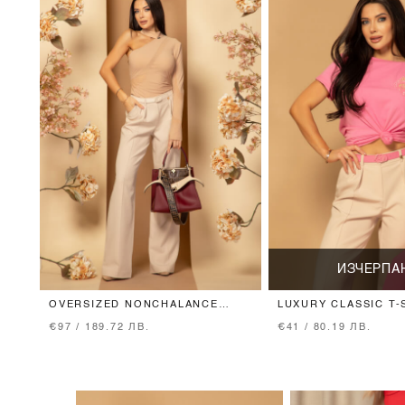
ИЗЧЕРПА
OVERSIZED NONCHALANCE
LUXURY CLASSIC T-
ПАНТАЛОН - SOFT BEIGE
ПАМУК - PINK
€97 / 189.72 ЛВ.
€41 / 80.19 ЛВ.