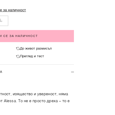
е за наличност
L
И СЕ ЗА НАЛИЧНОСТ
До живот размисъл
Преглед и тест
ТА
нтност, изящество и увереност, няма
т Alessa. То не е просто дреха – то е