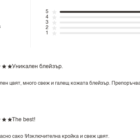
5
4
3
а
2
1
Уникален блейзър.
лен цвят, много свеж и галещ кожата блейзър. Препоръчв
The best!
асно сако !Изключителна кройка и свеж цвят.