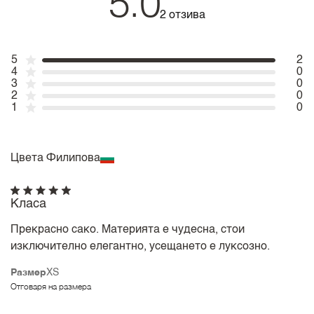
5.0
2 отзива
5
2
4
0
3
0
2
0
1
0
Цвета Филипова
Класа
Прекрасно сако. Материята е чудесна, стои
изключително елегантно, усещането е луксозно.
Размер
XS
Отговаря на размера