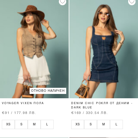
ОТНОВО НАЛИЧЕН
VOYAGER VIXEN ПОЛА
DENIM CHIC РОКЛЯ ОТ ДЕНИМ -
DARK BLUE
€91 / 177.98 ЛВ.
€169 / 330.54 ЛВ.
XS
S
M
L
XS
S
M
L