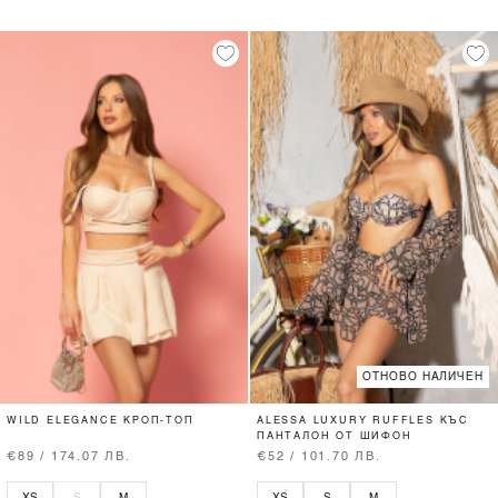
ОТНОВО НАЛИЧЕН
WILD ELEGANCE КРОП-ТОП
ALESSA LUXURY RUFFLES КЪС
ПАНТАЛОН ОТ ШИФОН
€89 / 174.07 ЛВ.
€52 / 101.70 ЛВ.
XS
S
M
XS
S
M