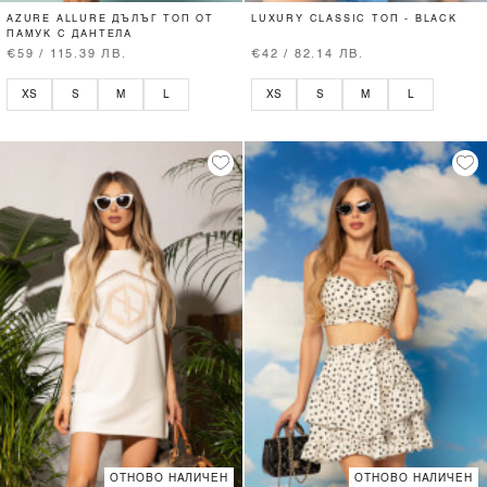
AZURE ALLURE ДЪЛЪГ ТОП ОТ
LUXURY CLASSIC ТОП - BLACK
ПАМУК С ДАНТЕЛА
€59 / 115.39 ЛВ.
€42 / 82.14 ЛВ.
XS
S
M
L
XS
S
M
L
ОТНОВО НАЛИЧЕН
ОТНОВО НАЛИЧЕН