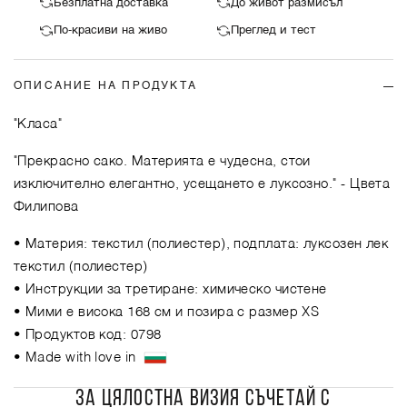
Безплатна доставка
До живот размисъл
По-красиви на живо
Преглед и тест
ОПИСАНИЕ НА ПРОДУКТА
"Класа"
"Прекрасно сако. Материята е чудесна, стои
изключително елегантно, усещането е луксозно."
- Цвета
Филипова
• Материя: текстил (полиестер), подплата: луксозен лек
текстил (полиестер)
• Инструкции за третиране: химическо чистене
• Мими е висока 168 см и позира с размер XS
• Продуктов код: 0798
• Made with love in
ЗА ЦЯЛОСТНА ВИЗИЯ СЪЧЕТАЙ С