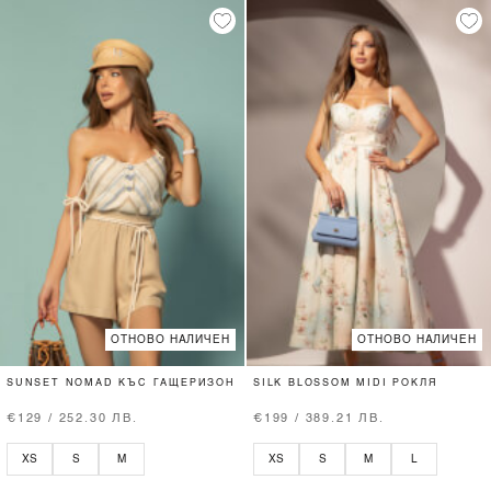
ОТНОВО НАЛИЧЕН
ОТНОВО НАЛИЧЕН
SUNSET NOMAD КЪС ГАЩЕРИЗОН
SILK BLOSSOM MIDI РОКЛЯ
€129 / 252.30 ЛВ.
€199 / 389.21 ЛВ.
XS
S
M
XS
S
M
L