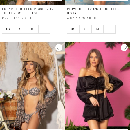
TREND THRILLER РОКЛЯ - T-
PLAYFUL ELEGANCE RUFFLES
SHIRT - SOFT BEIGE
ПОЛА
€74 / 144.73 ЛВ.
€87 / 170.16 ЛВ.
XS
S
M
L
XS
S
M
L