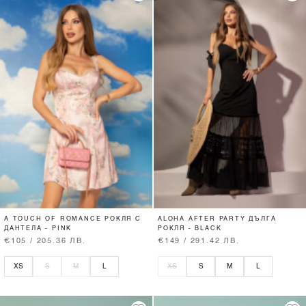
A TOUCH OF ROMANCE РОКЛЯ С
ALOHA AFTER PARTY ДЪЛГА
ДАНТЕЛА - PINK
РОКЛЯ - BLACK
€105 / 205.36 ЛВ.
€149 / 291.42 ЛВ.
XS
S
M
L
XS
S
M
L