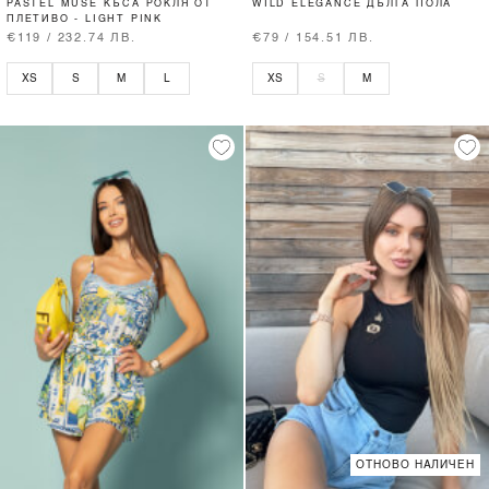
PASTEL MUSE КЪСА РОКЛЯ ОТ
WILD ELEGANCE ДЪЛГА ПОЛА
ПЛЕТИВО - LIGHT PINK
€119 / 232.74 ЛВ.
€79 / 154.51 ЛВ.
XS
S
M
L
XS
S
M
ОТНОВО НАЛИЧЕН