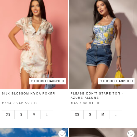
ОТНОВО НАЛИЧЕН
ОТНОВО НАЛИЧЕН
SILK BLOSSOM КЪСА РОКЛЯ
PLEASE DON’T STARE ТОП -
AZURE ALLURE
€124 / 242.52 ЛВ.
€45 / 88.01 ЛВ.
XS
S
M
L
XS
S
M
L