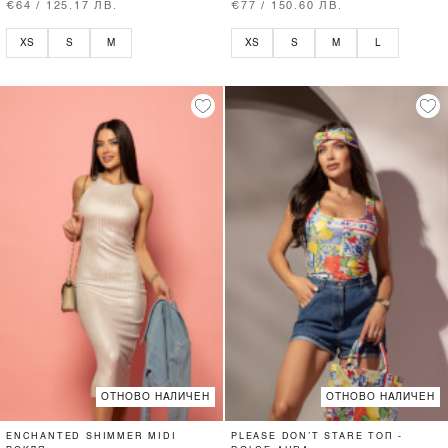
€64 / 125.17 ЛВ.
€77 / 150.60 ЛВ.
XS
S
M
XS
S
M
L
ОТНОВО НАЛИЧЕН
ОТНОВО НАЛИЧЕН
ENCHANTED SHIMMER MIDI
PLEASE DON’T STARE ТОП -