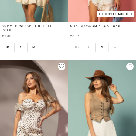
ОТНОВО НАЛИЧЕН
SUMMER WHISPER RUFFLES
SILK BLOSSOM КЪСА РОКЛЯ
РОКЛЯ
€139
€124
XS
S
M
XS
S
M
L