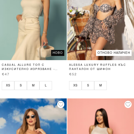
НОВО
ОТНОВО НАЛИЧЕН
CASUAL ALLURE ТОП С
ALESSA LUXURY RUFFLES КЪС
ИЗКУСИТЕЛНО ИЗРЯЗВАНЕ -
ПАНТАЛОН ОТ ШИФОН
SOFT BEIGE
€47
€52
XS
S
M
L
XS
S
M