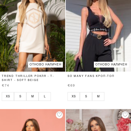
ОТНОВО НАЛИЧЕН
ОТНОВО НАЛИЧЕН
TREND THRILLER РОКЛЯ - T-
SO MANY FANS КРОП-ТОП
SHIRT - SOFT BEIGE
€74
€69
XS
S
M
L
XS
S
M