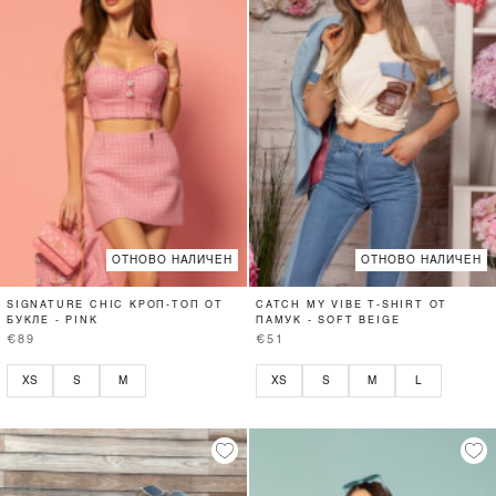
ОТНОВО НАЛИЧЕН
ОТНОВО НАЛИЧЕН
SIGNATURE CHIC КРОП-ТОП ОТ
CATCH MY VIBE T-SHIRT ОТ
БУКЛЕ - PINK
ПАМУК - SOFT BEIGE
€89
€51
XS
S
M
XS
S
M
L