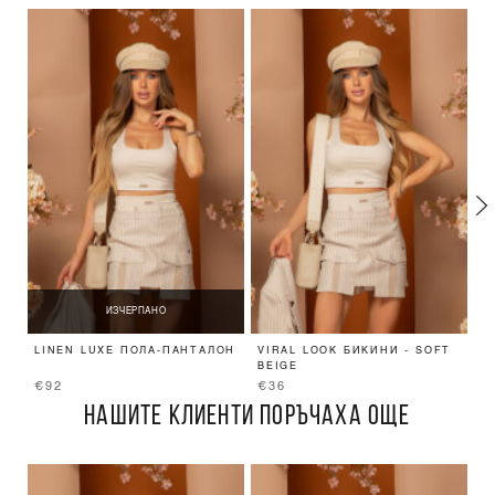
ИЗЧЕРПАНО
LINEN LUXE ПОЛА-ПАНТАЛОН
VIRAL LOOK БИКИНИ - SOFT
V
BEIGE
S
€92
€36
€
НАШИТЕ КЛИЕНТИ ПОРЪЧАХА ОЩЕ