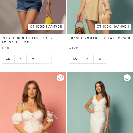
ОТНОВО НАЛИЧЕН
ОТНОВО НАЛИЧЕН
PLEASE DON’T STARE ТОП -
SUNSET NOMAD КЪС ГАЩЕРИЗОН
AZURE ALLURE
€45
€129
XS
S
M
L
XS
S
M