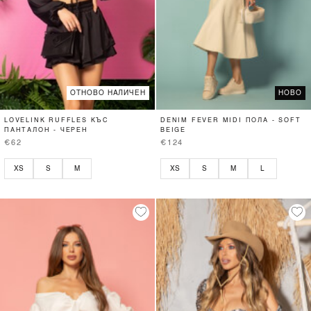
ОТНОВО НАЛИЧЕН
НОВО
LOVELINK RUFFLES КЪС
DENIM FEVER MIDI ПОЛА - SOFT
ПАНТАЛОН - ЧЕРЕН
BEIGE
€62
€124
XS
S
M
XS
S
M
L