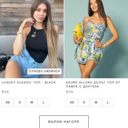
ОТНОВО НАЛИЧЕН
LUXURY CLASSIC ТОП - BLACK
AZURE ALLURE ДЪЛЪГ ТОП ОТ
ПАМУК С ДАНТЕЛА
€42
€59
XS
S
M
L
XS
S
M
L
ВЪРНИ НАГОРЕ