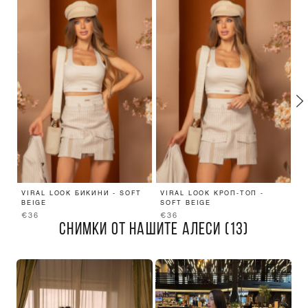
VIRAL LOOK БИКИНИ - SOFT
VIRAL LOOK КРОП-ТОП -
L
BEIGE
SOFT BEIGE
П
€36
€36
€
СНИМКИ ОТ НАШИТЕ АЛЕСИ (13)