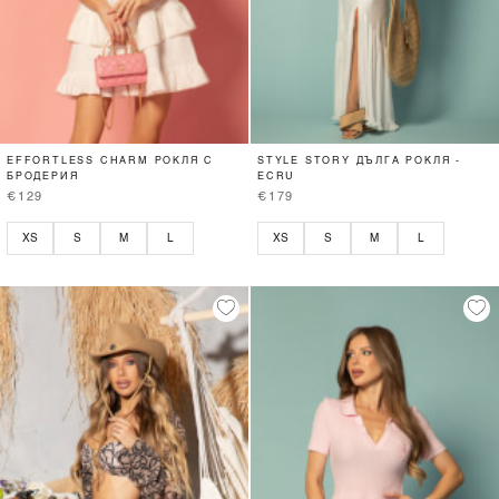
EFFORTLESS CHARM РОКЛЯ С
STYLE STORY ДЪЛГА РОКЛЯ -
БРОДЕРИЯ
ECRU
€129
€179
XS
S
M
L
XS
S
M
L