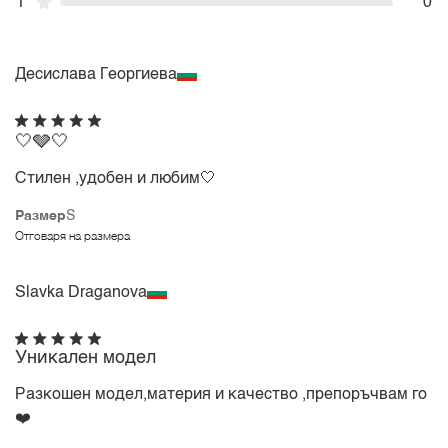
1
0
Десислава Георгиева
🤍🩶🤍
Стилен ,удобен и любим🤍
Размер
S
Отговаря на размера
Slavka Draganova
Уникален модел
Разкошен модел,материя и качество ,препоръчвам го
❤️