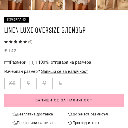
ИЗЧЕРПАНО
LINEN LUXE OVERSIZE БЛЕЙЗЪР
(6)
€143
Размери
100%
отговаря на размера
Изчерпан размер?
Запиши се за наличност
XS
S
M
L
ЗАПИШИ СЕ ЗА НАЛИЧНОСТ
Безплатна доставка
До живот размисъл
По-красиви на живо
Преглед и тест