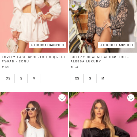
ОТНОВО НАЛИЧЕН
ОТНОВО НАЛИЧЕН
LOVELY EASE КРОП-ТОП С ДЪЛЪГ
BREEZY CHARM БАНСКИ ТОП -
РЪКАВ - ECRU
ALESSA LUXURY
€69
€54
XS
S
M
XS
S
M