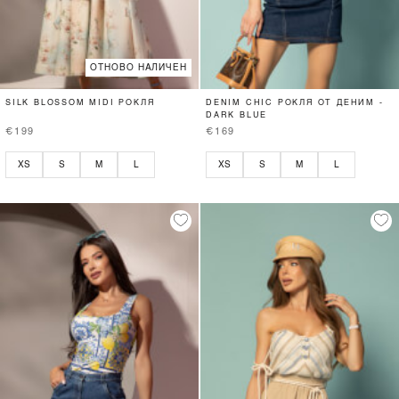
ОТНОВО НАЛИЧЕН
SILK BLOSSOM MIDI РОКЛЯ
DENIM CHIC РОКЛЯ ОТ ДЕНИМ -
DARK BLUE
€199
€169
XS
S
M
L
XS
S
M
L